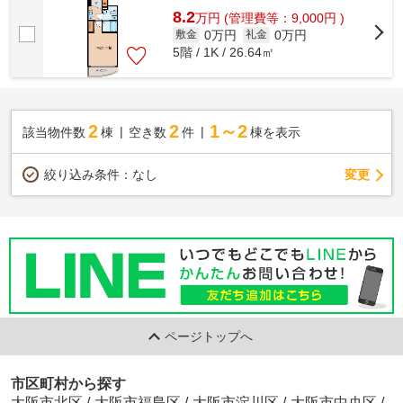
8.2
万
円
(管理費等：9,000円 )
0万円
0万円
敷金
礼金
5階 / 1K / 26.64㎡
2
2
1～2
該当物件数
棟
空き数
件
棟を表示
変更
絞り込み条件：
なし
ページトップへ
市区町村から探す
大阪市北区
/
大阪市福島区
/
大阪市淀川区
/
大阪市中央区
/