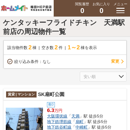
閲覧履歴
お気に入り
メニュー
0
0
ケンタッキーフライドチキン 天満駅
前店の周辺物件一覧
2
2
1～2
該当物件数
棟
空き数
件
棟を表示
変更
絞り込み条件：
なし
SK扇町公園
賃貸 | マンション
敷0
6.3
万円
大阪環状線
「
天満
」駅 徒歩5分
地下鉄堺筋線
「
扇町
」駅 徒歩5分
地下鉄谷町線
「
中崎町
」駅 徒歩5分