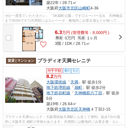
築22年 / 28.71㎡
大阪府
大阪市北区
山崎町
4-36
ぜひ一度見ていただきたい、「SK扇町公園」です◎スーパー玉出 天神橋店
まで303mです◎共用部にはエレベータ・敷地内ごみ置き場などが揃ってお
り、とても充実しています◎魅力的な眺めが...
6.3
万
円
(管理費等：8,000円 )
0万円
1ヶ月
敷金
礼金
3階 / 1DK / 28.71㎡
プラディオ天満セレニテ
賃貸 | マンション
仲手半額
敷0
礼0
8.2
万円
大阪環状線
「
天満
」駅 徒歩1分
地下鉄堺筋線
「
扇町
」駅 徒歩2分
地下鉄谷町線
「
天神橋筋六丁目
」駅 徒歩
5分
築19年 / 26.64㎡
大阪府
大阪市北区
天神橋
４丁目2-15
プラディオ天満セレニテ：大阪環状線天満駅にも近くて便利。徒歩7分の場
所に大阪市立 扇町小学校があります。共用部には敷地内ごみ置き場・エレベ
ータなどが揃っており、とても充実し...