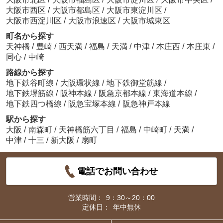
大阪市西区
/
大阪市都島区
/
大阪市東淀川区
/
大阪市西淀川区
/
大阪市浪速区
/
大阪市城東区
町名から探す
天神橋
/
豊崎
/
西天満
/
福島
/
天満
/
中津
/
本庄西
/
本庄東
/
同心
/
中崎
路線から探す
地下鉄谷町線
/
大阪環状線
/
地下鉄御堂筋線
/
地下鉄堺筋線
/
阪神本線
/
阪急京都本線
/
東海道本線
/
地下鉄四つ橋線
/
阪急宝塚本線
/
阪急神戸本線
駅から探す
大阪
/
南森町
/
天神橋筋六丁目
/
福島
/
中崎町
/
天満
/
中津
/
十三
/
新大阪
/
扇町
電話でお問い合わせ
営業時間：
9：30～20：00
定休日：
年中無休