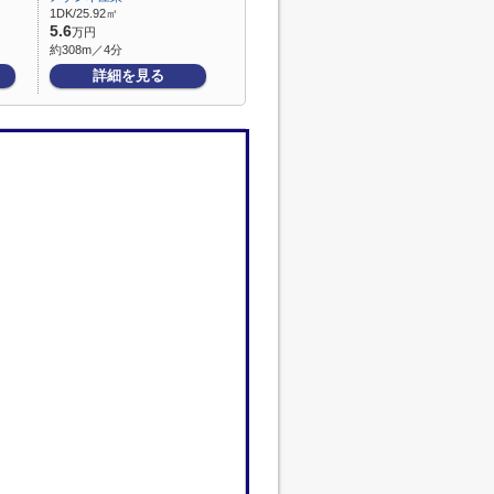
1DK/25.92㎡
5.6
万円
約308m／4分
詳細を見る