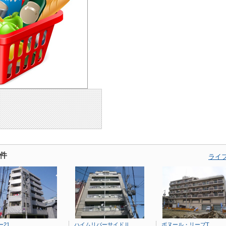
件
ライ
ー21
ハイムリバーサイドⅡ
ボヌール・リーブT