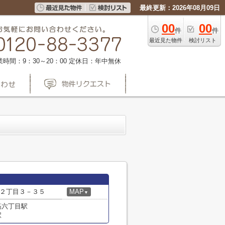
最終更新：2026年08月09日
00
00
件
件
最近見た物件
検討リスト
業時間：9：30～20：00
定休日：年中無休
２丁目３－３５
MAP
▼
筋六丁目駅
駅