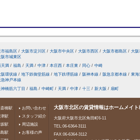
阪市福島区
/
大阪市淀川区
/
大阪市中央区
/
大阪市西区
/
大阪市都島区
/
大阪
大阪市城東区
西天満
/
福島
/
天満
/
中津
/
本庄西
/
本庄東
/
同心
/
中崎
大阪環状線
/
地下鉄御堂筋線
/
地下鉄堺筋線
/
阪神本線
/
阪急京都本線
/
東海
阪急神戸本線
天神橋筋六丁目
/
福島
/
中崎町
/
天満
/
中津
/
十三
/
新大阪
/
扇町
大阪市北区の賃貸情報はホームメイト
心斎橋駅
お問い合わせ
中津駅
スタッフ紹介
大阪府大阪市北区角田町6-11
江坂駅
周辺施設
TEL:06-6364-3111
都島駅
お客様の声
FAX:06-6364-3112