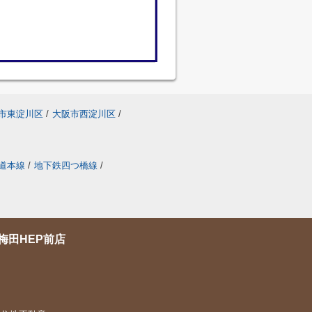
市東淀川区
/
大阪市西淀川区
/
道本線
/
地下鉄四つ橋線
/
梅田HEP前店