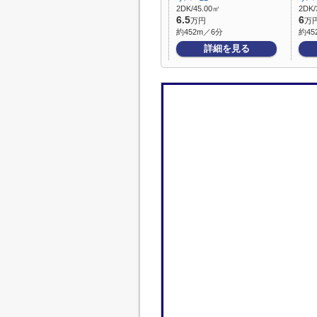
2DK/45.00㎡
2DK/
6.5
6
万円
万
約452m／6分
約45
詳細を見る