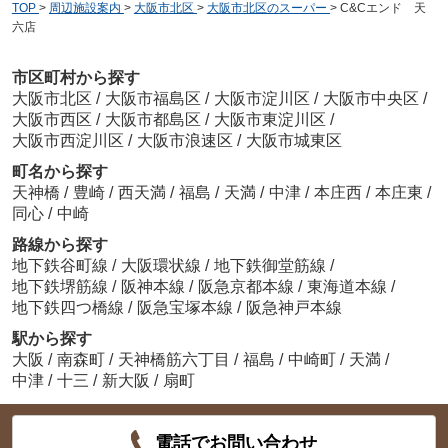
TOP
>
周辺施設案内
>
大阪市北区
>
大阪市北区のスーパー
>
C&Cエンド 天
六店
市区町村から探す
大阪市北区
/
大阪市福島区
/
大阪市淀川区
/
大阪市中央区
/
大阪市西区
/
大阪市都島区
/
大阪市東淀川区
/
大阪市西淀川区
/
大阪市浪速区
/
大阪市城東区
町名から探す
天神橋
/
豊崎
/
西天満
/
福島
/
天満
/
中津
/
本庄西
/
本庄東
/
同心
/
中崎
路線から探す
地下鉄谷町線
/
大阪環状線
/
地下鉄御堂筋線
/
地下鉄堺筋線
/
阪神本線
/
阪急京都本線
/
東海道本線
/
地下鉄四つ橋線
/
阪急宝塚本線
/
阪急神戸本線
駅から探す
大阪
/
南森町
/
天神橋筋六丁目
/
福島
/
中崎町
/
天満
/
中津
/
十三
/
新大阪
/
扇町
電話でお問い合わせ