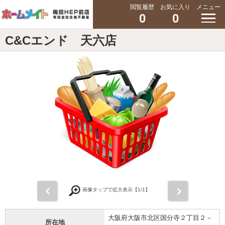
閲覧履歴
お気に入り
メニュー
0
0
C&Cエンド 天六店
前
次
画像タップで拡大表示【
1
/1】
大阪府大阪市北区国分寺２丁目２－
所在地