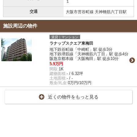
１
交通
大阪市営谷町線 天神橋筋六丁目駅
施設周辺の物件
賃貸｜マンション
ラナップスクエア東梅田
地下鉄谷町線「中崎町」駅 徒歩3分
地下鉄堺筋線「天神橋筋六丁目」駅 徒歩4分
阪急京都本線「大阪梅田」駅 徒歩10分
5.9万円
間取:
1K
建物面積:
- / 6.32坪
土地面積:
- / -
敷金/礼金:
0万円/10万円
近くの物件をもっと見る