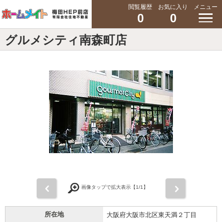
閲覧履歴
お気に入り
メニュー
0
0
グルメシティ南森町店
前
次
画像タップで拡大表示【
1
/1】
所在地
大阪府大阪市北区東天満２丁目