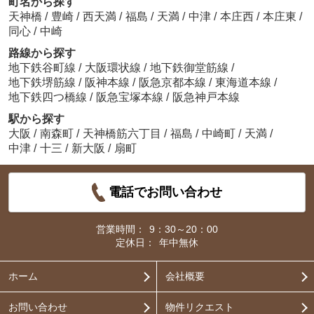
町名から探す
天神橋
/
豊崎
/
西天満
/
福島
/
天満
/
中津
/
本庄西
/
本庄東
/
同心
/
中崎
路線から探す
地下鉄谷町線
/
大阪環状線
/
地下鉄御堂筋線
/
地下鉄堺筋線
/
阪神本線
/
阪急京都本線
/
東海道本線
/
地下鉄四つ橋線
/
阪急宝塚本線
/
阪急神戸本線
駅から探す
大阪
/
南森町
/
天神橋筋六丁目
/
福島
/
中崎町
/
天満
/
中津
/
十三
/
新大阪
/
扇町
電話でお問い合わせ
営業時間：
9：30～20：00
定休日：
年中無休
ホーム
会社概要
お問い合わせ
物件リクエスト