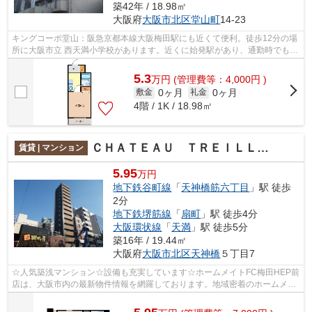
築42年 / 18.98㎡
大阪府
大阪市北区
堂山町
14-23
キングコーポ堂山：阪急京都本線大阪梅田駅にも近くて便利。徒歩12分の場
所に大阪市立 西天満小学校があります。近くに始発駅があり、通勤時でも電
車に座りやすいです。眺望良好な物件...
5.3
万
円
(管理費等：4,000円 )
0ヶ月
0ヶ月
敷金
礼金
4階 / 1K / 18.98㎡
ＣＨＡＴＥＡＵ ＴＲＥＩＬＬＩＳ
賃貸 | マンション
5.95
万円
地下鉄谷町線
「
天神橋筋六丁目
」駅 徒歩
2分
地下鉄堺筋線
「
扇町
」駅 徒歩4分
大阪環状線
「
天満
」駅 徒歩5分
築16年 / 19.44㎡
大阪府
大阪市北区
天神橋
５丁目7
☆人気築浅マンション☆設備も充実しています☆ホームメイトFC梅田HEP前
店は、大阪市内の最新物件情報を網羅しております。地域密着のホームメイ
トFC梅田HEP前店だからできるお部屋探し品...