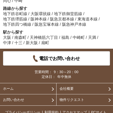
同心
/
中崎
路線から探す
地下鉄谷町線
/
大阪環状線
/
地下鉄御堂筋線
/
地下鉄堺筋線
/
阪神本線
/
阪急京都本線
/
東海道本線
/
地下鉄四つ橋線
/
阪急宝塚本線
/
阪急神戸本線
駅から探す
大阪
/
南森町
/
天神橋筋六丁目
/
福島
/
中崎町
/
天満
/
中津
/
十三
/
新大阪
/
扇町
電話でお問い合わせ
営業時間：
9：30～20：00
定休日：
年中無休
ホーム
会社概要
お問い合わせ
物件リクエスト
プライバシーポリシー
利用規約
アクセスマップ
PCサイト