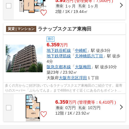
5.95
万
円
(管理費等：7,000円 )
1ヶ月
1ヶ月
敷金
礼金
2階 / 1K / 19.44㎡
ラナップスクエア東梅田
賃貸 | マンション
敷0
6.359
万円
地下鉄谷町線
「
中崎町
」駅 徒歩3分
地下鉄堺筋線
「
天神橋筋六丁目
」駅 徒歩
4分
阪急京都本線
「
大阪梅田
」駅 徒歩10分
築23年 / 23.92㎡
大阪府
大阪市北区
浮田
１丁目
多くの方からご好評頂いているラナップスクエア東梅田のご紹介です。最寄
りのスーパー「ぷららてんま」まで488mとすぐ近くにあるのもポイントで
す。陽当たりが良いので、洗濯物が臭わ...
6.359
万
円
(管理費等：6,410円 )
0万円
10万円
敷金
礼金
12階 / 1K / 23.92㎡