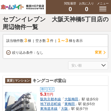
閲覧履歴
お気に入り
メニュー
0
0
セブンイレブン 大阪天神橋5丁目店の
周辺物件一覧
3
3
1～3
該当物件数
棟
空き数
件
棟を表示
変更
絞り込み条件：
なし
キングコーポ堂山
賃貸 | マンション
敷0
礼0
5.3
万円
阪急京都本線
「
大阪梅田
」駅 徒歩5分
地下鉄谷町線
「
東梅田
」駅 徒歩5分
東海道本線
「
大阪
」駅 徒歩7分