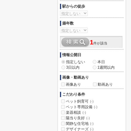
駅からの徒歩
築年数
1
件が該当
情報公開日
指定しない
本日
3日以内
1週間以内
画像・動画あり
画像あり
動画あり
こだわり条件
ペット飼育可
(-)
ペット専用設備
(-)
楽器相談
(-)
陽当り良好
(-)
閑静な住宅地
(-)
デザイナーズ
(-)