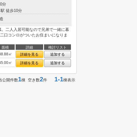
0分
駅 徒歩10分
造
21。二人入居可能なので兄弟で一緒に暮
二口コンロがついたお住まいになりま
面積
詳細
検討リスト
38.88㎡
詳細を見る
追加する
45.00㎡
詳細を見る
追加する
1
2
1-1
当公開件数
棟 空き数
件
棟表示