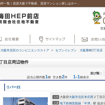
セブンイレブン 大阪豊崎3丁目店周辺の物件一覧｜賃貸大阪で不動産、賃貸マンション探しはホームメイト梅田HEP前店
営
大阪市北区のコンビニエンスストア
>
セブンイレブン 大阪豊崎3丁目店
丁目店周辺物件
並び順：
1
2
1-1
該当公開件数
棟 空き数
件
棟表示
リバー21
大阪府
大阪市北区
本庄西
２丁目21
住所
交通
地下鉄御堂筋線
「
中津
」駅 徒歩1