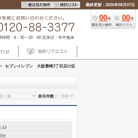
最終更新：2026年08月07日
00
00
件
件
最近見た物件
検討リスト
業時間：9：30～20：00
定休日：年中無休
>
セブンイレブン 大阪豊崎3丁目店の近
表示件数：
-13
0分