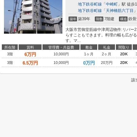
地下鉄谷町線
「
中崎町
」駅 徒歩1
地下鉄谷町線
「
天神橋筋六丁目
」
築39年
7階建
鉄骨
築年
階数
構造
大阪市営御堂筋線中津周辺物件:リバー
らすこともできます。料理の幅も広がる
す。マ...
所在階
賃料
管理費・共益費
敷金
礼金
間取り
6
万円
3階
10,000円
1ヶ月
2ヶ月
2DK
6.5
万円
0万円
3階
10,000円
20万円
2DK
該