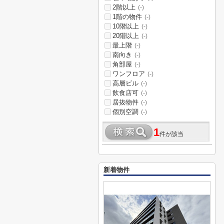
2階以上
(-)
1階の物件
(-)
10階以上
(-)
20階以上
(-)
最上階
(-)
南向き
(-)
角部屋
(-)
ワンフロア
(-)
高層ビル
(-)
飲食店可
(-)
居抜物件
(-)
個別空調
(-)
1
件が該当
新着物件