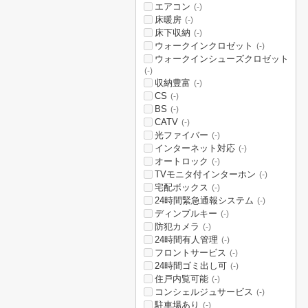
エアコン
(-)
床暖房
(-)
床下収納
(-)
ウォークインクロゼット
(-)
ウォークインシューズクロゼット
(-)
収納豊富
(-)
CS
(-)
BS
(-)
CATV
(-)
光ファイバー
(-)
インターネット対応
(-)
オートロック
(-)
TVモニタ付インターホン
(-)
宅配ボックス
(-)
24時間緊急通報システム
(-)
ディンプルキー
(-)
防犯カメラ
(-)
24時間有人管理
(-)
フロントサービス
(-)
24時間ゴミ出し可
(-)
住戸内覧可能
(-)
コンシェルジュサービス
(-)
駐車場あり
(-)