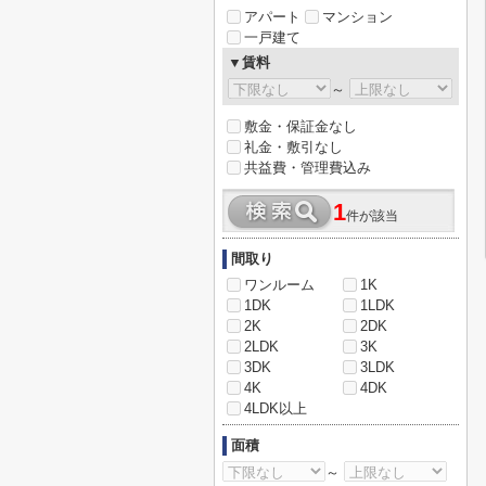
アパート
マンション
一戸建て
▼賃料
～
敷金・保証金なし
礼金・敷引なし
共益費・管理費込み
1
件が該当
間取り
ワンルーム
1K
1DK
1LDK
2K
2DK
2LDK
3K
3DK
3LDK
4K
4DK
4LDK以上
面積
～