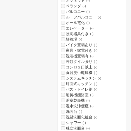
メゾネット
(-)
ベランダ
(-)
バルコニー
(-)
ルーフバルコニー
(-)
オール電化
(-)
エレベーター
(-)
照明器具付き
(-)
駐輪場
(-)
バイク置場あり
(-)
家具・家電付き
(-)
洗濯機置場有
(-)
外観タイル張り
(-)
コンロ２口以上
(-)
食器洗い乾燥機
(-)
システムキッチン
(-)
対面式キッチン
(-)
バス・トイレ別
(-)
追焚機能浴室
(-)
浴室乾燥機
(-)
温水洗浄便座
(-)
洗面台
(-)
洗髪洗面化粧台
(-)
シャワー
(-)
独立洗面台
(-)