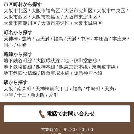
市区町村から探す
大阪市北区
/
大阪市福島区
/
大阪市淀川区
/
大阪市中央区
/
大阪市西区
/
大阪市都島区
/
大阪市東淀川区
/
大阪市西淀川区
/
大阪市浪速区
/
大阪市城東区
町名から探す
天神橋
/
豊崎
/
西天満
/
福島
/
天満
/
中津
/
本庄西
/
本庄東
/
同心
/
中崎
路線から探す
地下鉄谷町線
/
大阪環状線
/
地下鉄御堂筋線
/
地下鉄堺筋線
/
阪神本線
/
阪急京都本線
/
東海道本線
/
地下鉄四つ橋線
/
阪急宝塚本線
/
阪急神戸本線
駅から探す
大阪
/
南森町
/
天神橋筋六丁目
/
福島
/
中崎町
/
天満
/
中津
/
十三
/
新大阪
/
扇町
電話でお問い合わせ
営業時間：
9：30～20：00