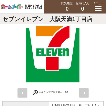
閲覧履歴
お気に入り
メニュー
0
0
セブンイレブン 大阪天満1丁目店
前
次
画像タップで拡大表示【
1
/1】
大阪府大阪市北区天満１丁目１９－