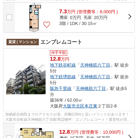
っており、とても充実しています。景色...
7.3
万
円
(管理費等：8,000円 )
0万円
20万円
敷金
礼金
3階 / 1DK / 30.15㎡
エンブレムコート
賃貸 | マンション
仲手半額
12.8
万円
地下鉄谷町線
「
天神橋筋六丁目
」駅 徒歩
5分
地下鉄堺筋線
「
天神橋筋六丁目
」駅 徒歩
5分
阪急千里線
「
天神橋筋六丁目
」駅 徒歩5
分
築36年 / 62.00㎡
大阪府
大阪市北区
本庄東
２丁目2-8
加納総合病院までのアクセスが楽。距離228mと近いメリットがあります！
大阪市谷町線天神橋筋六丁目駅周辺物件：エンブレムコート！遮音性が高く
静かな住環境の鉄筋コンクリート(RC)構...
12.8
万
円
(管理費等：10,000円 )
敷金
礼金