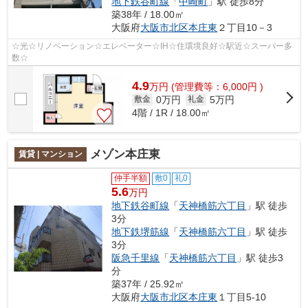
地下鉄谷町線
「
中崎町
」駅 徒歩8分
築38年 / 18.00㎡
大阪府
大阪市北区
本庄東
２丁目10－3
☆光☆リノベーション☆エレベーター☆IH☆住環境良好☆駅近☆スーパー多
数☆
4.9
万
円
(管理費等：6,000円 )
0万円
5万円
敷金
礼金
4階 / 1R / 18.00㎡
メゾン本庄東
賃貸 | マンション
仲手半額
敷0
礼0
5.6
万円
地下鉄谷町線
「
天神橋筋六丁目
」駅 徒歩
3分
地下鉄堺筋線
「
天神橋筋六丁目
」駅 徒歩
3分
阪急千里線
「
天神橋筋六丁目
」駅 徒歩3
分
築37年 / 25.92㎡
大阪府
大阪市北区
本庄東
１丁目5-10