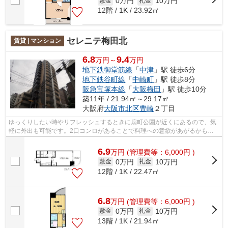
0万円
10万円
敷金
礼金
12階 / 1K / 23.92㎡
セレニテ梅田北
賃貸 | マンション
6.8
9.4
万円～
万円
地下鉄御堂筋線
「
中津
」駅 徒歩6分
地下鉄谷町線
「
中崎町
」駅 徒歩8分
阪急宝塚本線
「
大阪梅田
」駅 徒歩10分
築11年 / 21.94㎡～29.17㎡
大阪府
大阪市北区
豊崎
２丁目
ゆっくりしたい時やリフレッシュするときに扇町公園が近くにあるので、気
軽に外出も可能です。2口コンロがあることで料理への意欲があがるかもし
れません。女性の方にニーズの高い、安...
6.9
万
円
(管理費等：6,000円 )
0万円
10万円
敷金
礼金
12階 / 1K / 22.47㎡
6.8
万
円
(管理費等：6,000円 )
0万円
10万円
敷金
礼金
13階 / 1K / 21.94㎡