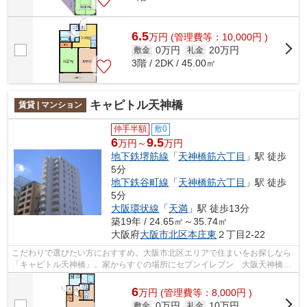
6.5
万
円
(管理費等：10,000円 )
0万円
20万円
敷金
礼金
3階 / 2DK / 45.00㎡
キャピトル天神橋
賃貸 | マンション
仲手半額
敷0
6
9.5
万円～
万円
地下鉄堺筋線
「
天神橋筋六丁目
」駅 徒歩
5分
地下鉄谷町線
「
天神橋筋六丁目
」駅 徒歩
5分
大阪環状線
「
天満
」駅 徒歩13分
築19年 / 24.65㎡～35.74㎡
大阪府
大阪市北区
本庄東
２丁目2-22
こだわりで選びたい方におすすめ。大阪市北区エリアで住まいをお探しなら
「キャピトル天神橋」。家からすぐの場所にセブンイレブン 大阪天神橋8
丁目店があります。家でパソコンを使い...
6
万
円
(管理費等：8,000円 )
0万円
10万円
敷金
礼金