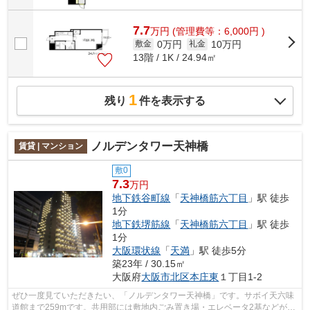
7.7
万
円
(管理費等：6,000円 )
0万円
10万円
敷金
礼金
13階 / 1K / 24.94㎡
1
残り
件を表示する
ノルデンタワー天神橋
賃貸 | マンション
敷0
7.3
万円
地下鉄谷町線
「
天神橋筋六丁目
」駅 徒歩
1分
地下鉄堺筋線
「
天神橋筋六丁目
」駅 徒歩
1分
大阪環状線
「
天満
」駅 徒歩5分
築23年 / 30.15㎡
大阪府
大阪市北区
本庄東
１丁目1-2
ぜひ一度見ていただきたい、「ノルデンタワー天神橋」です。サボイ天六味
道館まで259mです。共用部には敷地内ごみ置き場・エレベータ2基などが揃