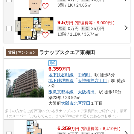
3階 / 1K / 24.65㎡
9.5
万
円
(管理費等：9,000円 )
0万円
25万円
敷金
礼金
13階 / 1LDK / 35.74㎡
ラナップスクエア東梅田
賃貸 | マンション
敷0
6.359
万円
地下鉄谷町線
「
中崎町
」駅 徒歩3分
地下鉄堺筋線
「
天神橋筋六丁目
」駅 徒歩
4分
阪急京都本線
「
大阪梅田
」駅 徒歩10分
築23年 / 23.92㎡
大阪府
大阪市北区
浮田
１丁目
多くの方からご好評頂いているラナップスクエア東梅田のご紹介です。最寄
りのスーパー「ぷららてんま」まで488mとすぐ近くにあるのもポイントで
す。陽当たりが良いので、洗濯物が臭わ...
6.359
万
円
(管理費等：6,410円 )