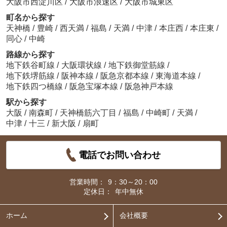
大阪市西淀川区
/
大阪市浪速区
/
大阪市城東区
町名から探す
天神橋
/
豊崎
/
西天満
/
福島
/
天満
/
中津
/
本庄西
/
本庄東
/
同心
/
中崎
路線から探す
地下鉄谷町線
/
大阪環状線
/
地下鉄御堂筋線
/
地下鉄堺筋線
/
阪神本線
/
阪急京都本線
/
東海道本線
/
地下鉄四つ橋線
/
阪急宝塚本線
/
阪急神戸本線
駅から探す
大阪
/
南森町
/
天神橋筋六丁目
/
福島
/
中崎町
/
天満
/
中津
/
十三
/
新大阪
/
扇町
電話でお問い合わせ
営業時間：
9：30～20：00
定休日：
年中無休
ホーム
会社概要