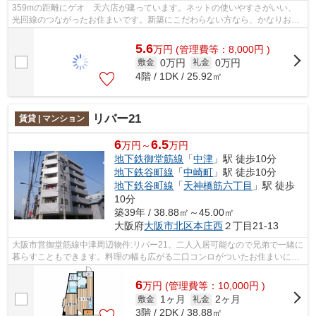
359mの距離にゲオ 天六店が建っています。ネットの使いやすさがいい、
光回線のつながったお住まいです。新築にこだわらない方なら、かなりおス
スメの物件です。すぐに引っ越しされた...
5.6
万
円
(管理費等：8,000円 )
0万円
0万円
敷金
礼金
4階 / 1DK / 25.92㎡
リバー21
賃貸 | マンション
6
6.5
万円～
万円
地下鉄御堂筋線
「
中津
」駅 徒歩10分
地下鉄谷町線
「
中崎町
」駅 徒歩10分
地下鉄谷町線
「
天神橋筋六丁目
」駅 徒歩
10分
築39年 / 38.88㎡～45.00㎡
大阪府
大阪市北区
本庄西
２丁目21-13
大阪市営御堂筋線中津周辺物件:リバー21。二人入居可能なので兄弟で一緒に
暮らすこともできます。料理の幅も広がる二口コンロがついたお住まいにな
ります。マンションに光ファイバーを...
6
万
円
(管理費等：10,000円 )
1ヶ月
2ヶ月
敷金
礼金
3階 / 2DK / 38.88㎡