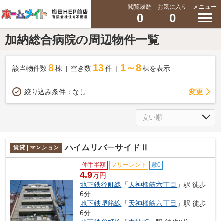
閲覧履歴
お気に入り
メニュー
0
0
加納総合病院の周辺物件一覧
8
13
1～8
該当物件数
棟
空き数
件
棟を表示
変更
絞り込み条件：
なし
ハイムリバーサイドⅡ
賃貸 | マンション
仲手半額
フリーレント
敷0
4.9
万円
地下鉄谷町線
「
天神橋筋六丁目
」駅 徒歩
6分
地下鉄堺筋線
「
天神橋筋六丁目
」駅 徒歩
6分