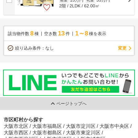
15万円
35万円
2階 / 2LDK / 62.00㎡
8
13
1～8
該当物件数
棟
空き数
件
棟を表示
変更
絞り込み条件：
なし
ページトップへ
市区町村から探す
大阪市北区
/
大阪市福島区
/
大阪市淀川区
/
大阪市中央区
/
大阪市西区
/
大阪市都島区
/
大阪市東淀川区
/