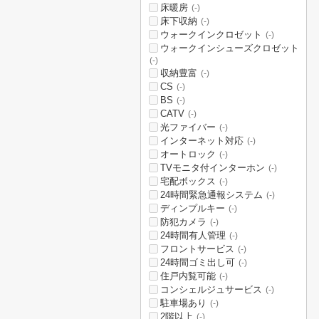
床暖房
(-)
床下収納
(-)
ウォークインクロゼット
(-)
ウォークインシューズクロゼット
(-)
収納豊富
(-)
CS
(-)
BS
(-)
CATV
(-)
光ファイバー
(-)
インターネット対応
(-)
オートロック
(-)
TVモニタ付インターホン
(-)
宅配ボックス
(-)
24時間緊急通報システム
(-)
ディンプルキー
(-)
防犯カメラ
(-)
24時間有人管理
(-)
フロントサービス
(-)
24時間ゴミ出し可
(-)
住戸内覧可能
(-)
コンシェルジュサービス
(-)
駐車場あり
(-)
2階以上
(-)