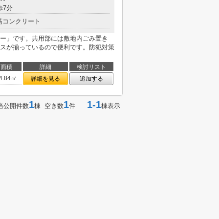
歩7分
筋コンクリート
ー」です。共用部には敷地内ごみ置き
スが揃っているので便利です。防犯対策
面積
詳細
検討リスト
4.84㎡
詳細を見る
追加する
1
1
1-1
当公開件数
棟 空き数
件
棟表示