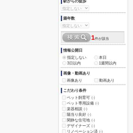
駅からの徒歩
築年数
1
件が該当
情報公開日
指定しない
本日
3日以内
1週間以内
画像・動画あり
画像あり
動画あり
こだわり条件
ペット飼育可
(-)
ペット専用設備
(-)
楽器相談
(-)
陽当り良好
(-)
閑静な住宅地
(-)
デザイナーズ
(-)
リノベーション済
(-)