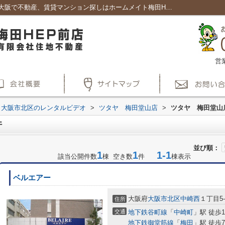
ツタヤ 梅田堂山店周辺の物件一覧｜賃貸大阪で不動産、賃貸マンション探しはホームメイト梅田HEP前店
営
大阪市北区のレンタルビデオ
>
ツタヤ 梅田堂山店
>
ツタヤ 梅田堂山
件
並び順：
1
1
1-1
該当公開件数
棟 空き数
件
棟表示
ベルエアー
大阪府
大阪市北区
中崎西
１丁目5-
住所
交通
地下鉄谷町線
「
中崎町
」駅 徒歩
地下鉄御堂筋線
「
梅田
」駅 徒歩