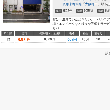
阪急京都本線
「
大阪梅田
」駅 徒
築27年
10階建
鉄
築年
階数
構造
ぜひ一度見ていただきたい、「ベルエア
場・エレベータなど様々な設備やサービ
もバ...
所在階
賃料
管理費・共益費
敷金
礼金
間取り
6.8
万円
0万円
5階
8,500円
1ヶ月
1K
2
該