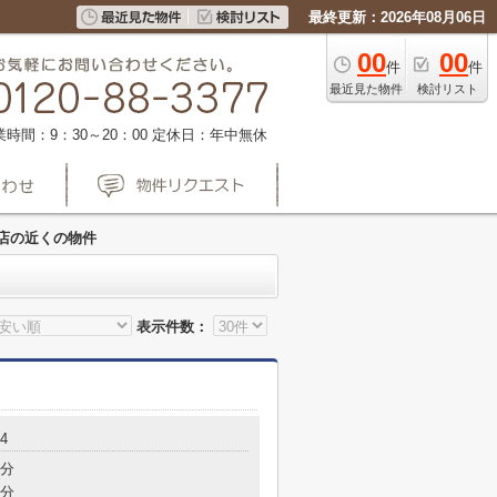
最終更新：2026年08月06日
00
00
件
件
最近見た物件
検討リスト
業時間：9：30～20：00
定休日：年中無休
店の近くの物件
表示件数：
4
1分
7分