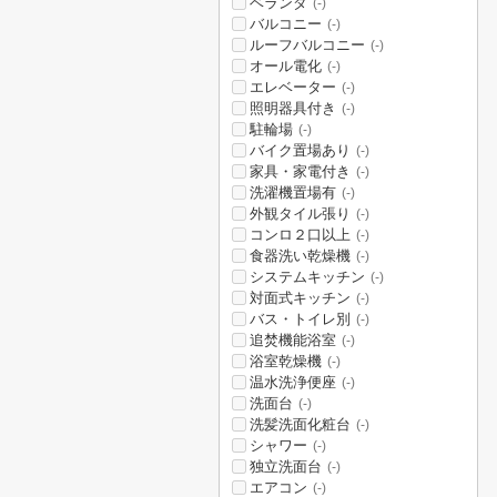
ベランダ
(-)
バルコニー
(-)
ルーフバルコニー
(-)
オール電化
(-)
エレベーター
(-)
照明器具付き
(-)
駐輪場
(-)
バイク置場あり
(-)
家具・家電付き
(-)
洗濯機置場有
(-)
外観タイル張り
(-)
コンロ２口以上
(-)
食器洗い乾燥機
(-)
システムキッチン
(-)
対面式キッチン
(-)
バス・トイレ別
(-)
追焚機能浴室
(-)
浴室乾燥機
(-)
温水洗浄便座
(-)
洗面台
(-)
洗髪洗面化粧台
(-)
シャワー
(-)
独立洗面台
(-)
エアコン
(-)