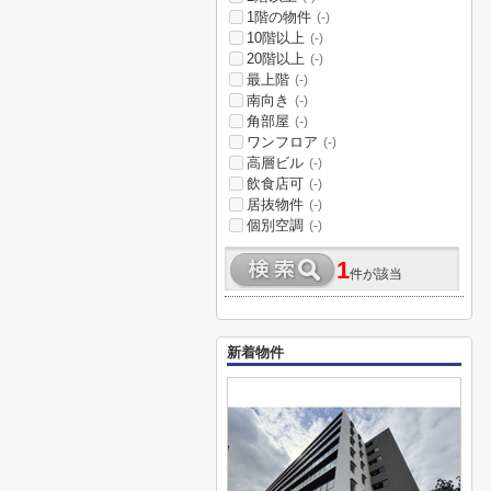
1階の物件
(-)
10階以上
(-)
20階以上
(-)
最上階
(-)
南向き
(-)
角部屋
(-)
ワンフロア
(-)
高層ビル
(-)
飲食店可
(-)
居抜物件
(-)
個別空調
(-)
1
件が該当
新着物件