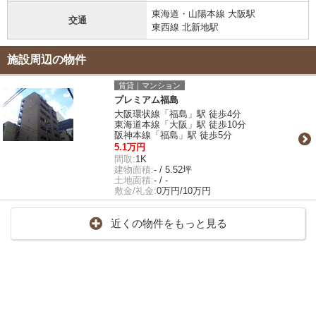
東海道・山陽本線 大阪駅
交通
東西線 北新地駅
施設周辺の物件
賃貸｜マンション
プレミアム福島
大阪環状線「福島」駅 徒歩4分
東海道本線「大阪」駅 徒歩10分
阪神本線「福島」駅 徒歩5分
5.1万円
間取:
1K
建物面積:
- / 5.52坪
土地面積:
- / -
敷金/礼金:
0万円/10万円
近くの物件をもっと見る