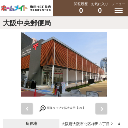
閲覧履歴
お気に入り
メニュー
0
0
大阪中央郵便局
前
次
画像タップで拡大表示【
1
/1】
所在地
大阪府大阪市北区梅田３丁目２－４