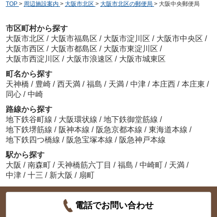
TOP
>
周辺施設案内
>
大阪市北区
>
大阪市北区の郵便局
>
大阪中央郵便局
市区町村から探す
大阪市北区
/
大阪市福島区
/
大阪市淀川区
/
大阪市中央区
/
大阪市西区
/
大阪市都島区
/
大阪市東淀川区
/
大阪市西淀川区
/
大阪市浪速区
/
大阪市城東区
町名から探す
天神橋
/
豊崎
/
西天満
/
福島
/
天満
/
中津
/
本庄西
/
本庄東
/
同心
/
中崎
路線から探す
地下鉄谷町線
/
大阪環状線
/
地下鉄御堂筋線
/
地下鉄堺筋線
/
阪神本線
/
阪急京都本線
/
東海道本線
/
地下鉄四つ橋線
/
阪急宝塚本線
/
阪急神戸本線
駅から探す
大阪
/
南森町
/
天神橋筋六丁目
/
福島
/
中崎町
/
天満
/
中津
/
十三
/
新大阪
/
扇町
電話でお問い合わせ