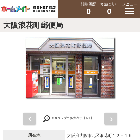
閲覧履歴
お気に入り
メニュー
0
0
大阪浪花町郵便局
前
次
画像タップで拡大表示【
1
/1】
所在地
大阪府大阪市北区浪花町１２－１５