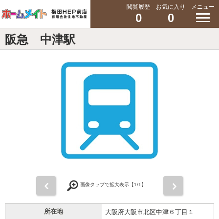
閲覧履歴
お気に入り
メニュー
0
0
阪急 中津駅
前
次
画像タップで拡大表示【
1
/1】
所在地
大阪府大阪市北区中津６丁目１