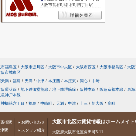
大阪市営谷町線 谷町四丁目駅
阪市福島区
/
大阪市淀川区
/
大阪市中央区
/
大阪市西区
/
大阪市都島区
/
大阪
大阪市城東区
西天満
/
福島
/
天満
/
中津
/
本庄西
/
本庄東
/
同心
/
中崎
大阪環状線
/
地下鉄御堂筋線
/
地下鉄堺筋線
/
阪神本線
/
阪急京都本線
/
東海
阪急神戸本線
天神橋筋六丁目
/
福島
/
中崎町
/
天満
/
中津
/
十三
/
新大阪
/
扇町
大阪市北区の賃貸情報はホームメイト
心斎橋駅
お問い合わせ
中津駅
スタッフ紹介
大阪府大阪市北区角田町6-11