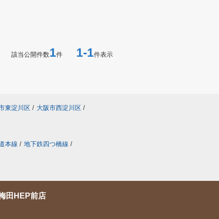
1
1-1
該当公開件数
件
件表示
市東淀川区
/
大阪市西淀川区
/
道本線
/
地下鉄四つ橋線
/
梅田HEP前店