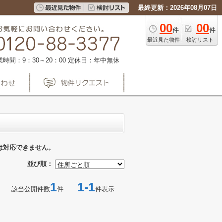
最終更新：2026年08月07日
00
00
件
件
最近見た物件
検討リスト
業時間：9：30～20：00
定休日：年中無休
は対応できません。
並び順：
1
1-1
該当公開件数
件
件表示