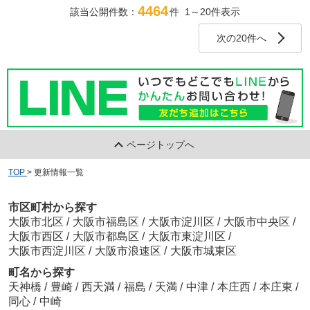
4464
該当公開件数：
件 1～20件表示
次の20件へ
ページトップへ
TOP
>
更新情報一覧
市区町村から探す
大阪市北区
/
大阪市福島区
/
大阪市淀川区
/
大阪市中央区
/
大阪市西区
/
大阪市都島区
/
大阪市東淀川区
/
大阪市西淀川区
/
大阪市浪速区
/
大阪市城東区
町名から探す
天神橋
/
豊崎
/
西天満
/
福島
/
天満
/
中津
/
本庄西
/
本庄東
/
同心
/
中崎