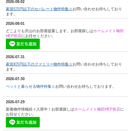
2026-08-02
家賃5万円以下のセパレート物件特集☆
お問い合わせお待ちしており
ます。
2026-08-01
どこよりも沢山のお部屋提案します。お部屋探しは
ホームメイト梅田
HEP前店
にお任せください。
2026-07-31
家賃8万円以下のファミリー物件特集☆
お問い合わせお待ちしており
ます。
2026-07-30
ペットと暮らせる物件特集☆
お問い合わせお待ちしております。
2026-07-29
新着物件情報続々入荷中！お部屋探しは
ホームメイト梅田HEP前店
に
お任せください。