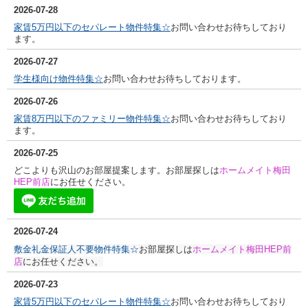
2026-07-28
家賃5万円以下のセパレート物件特集☆
お問い合わせお待ちしており
ます。
2026-07-27
学生様向け物件特集☆
お問い合わせお待ちしております。
2026-07-26
家賃8万円以下のファミリー物件特集☆
お問い合わせお待ちしており
ます。
2026-07-25
どこよりも沢山のお部屋提案します。お部屋探しは
ホームメイト梅田
HEP前店
にお任せください。
2026-07-24
敷金礼金保証人不要物件特集☆
お部屋探しは
ホームメイト梅田HEP前
店
にお任せください。
2026-07-23
家賃5万円以下のセパレート物件特集☆
お問い合わせお待ちしており