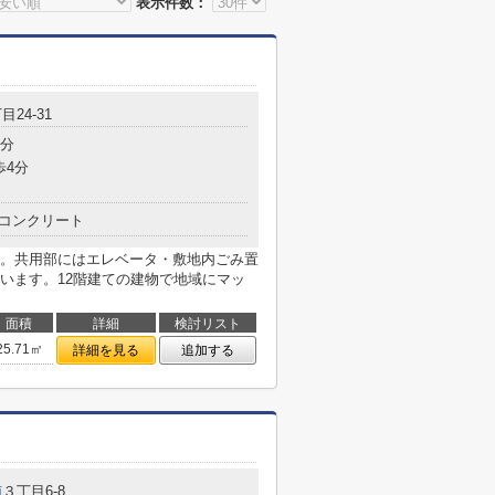
表示件数：
目24-31
1分
歩4分
コンクリート
。共用部にはエレベータ・敷地内ごみ置
います。12階建ての建物で地域にマッ
面積
詳細
検討リスト
25.71㎡
詳細を見る
追加する
南
３丁目6-8