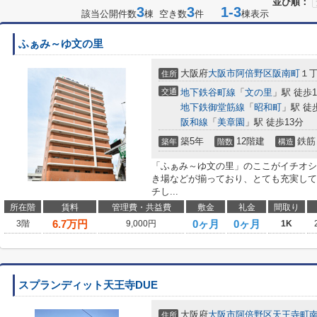
並び順：
3
3
1-3
該当公開件数
棟 空き数
件
棟表示
ふぁみ～ゆ文の里
大阪府
大阪市阿倍野区
阪南町
１丁
住所
交通
地下鉄谷町線
「
文の里
」駅 徒歩
地下鉄御堂筋線
「
昭和町
」駅 徒
阪和線
「
美章園
」駅 徒歩13分
築5年
12階建
鉄筋
築年
階数
構造
「ふぁみ～ゆ文の里」のここがイチオシ
き場などが揃っており、とても充実して
チし...
所在階
賃料
管理費・共益費
敷金
礼金
間取り
6.7
万円
0ヶ月
0ヶ月
3階
9,000円
1K
スプランディット天王寺DUE
大阪府
大阪市阿倍野区
天王寺町
住所