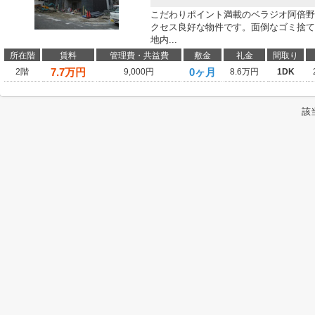
こだわりポイント満載のベラジオ阿倍野
クセス良好な物件です。面倒なゴミ捨て
地内...
所在階
賃料
管理費・共益費
敷金
礼金
間取り
7.7
万円
0ヶ月
2階
9,000円
8.6万円
1DK
該