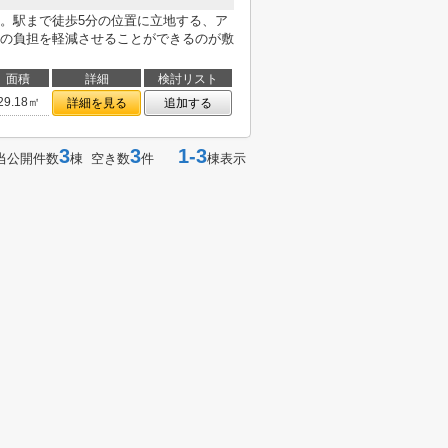
。駅まで徒歩5分の位置に立地する、ア
の負担を軽減させることができるのが敷
面積
詳細
検討リスト
29.18㎡
詳細を見る
追加する
3
3
1-3
当公開件数
棟 空き数
件
棟表示