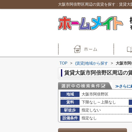
TOP
>
(賃貸)地域から探す
>
大阪市阿
賃貸大阪市阿倍野区周辺の
≫さらに
地域
大阪市阿倍野区
賃料
下限なし～上限なし
駅徒歩
指定しない
設備条件
指定なし