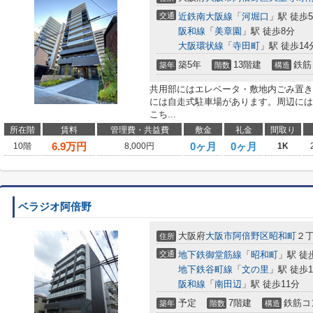
交通
近鉄南大阪線
「
河堀口
」駅 徒歩
阪和線
「
美章園
」駅 徒歩8分
大阪環状線
「
寺田町
」駅 徒歩14
築5年
13階建
鉄筋
築年
階数
構造
共用部にはエレベータ・敷地内ごみ置き
には自走式駐車場があります。周辺には
こち...
所在階
賃料
管理費・共益費
敷金
礼金
間取り
6.9
万円
0ヶ月
0ヶ月
10階
8,000円
1K
ベラジオ阿倍野
大阪府
大阪市阿倍野区
昭和町
２
住所
交通
地下鉄御堂筋線
「
昭和町
」駅 徒
地下鉄谷町線
「
文の里
」駅 徒歩1
阪和線
「
南田辺
」駅 徒歩11分
予定
7階建
鉄筋コ
築年
階数
構造