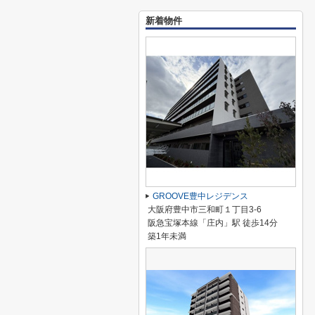
新着物件
GROOVE豊中レジデンス
大阪府豊中市三和町１丁目3-6
阪急宝塚本線「庄内」駅 徒歩14分
築1年未満