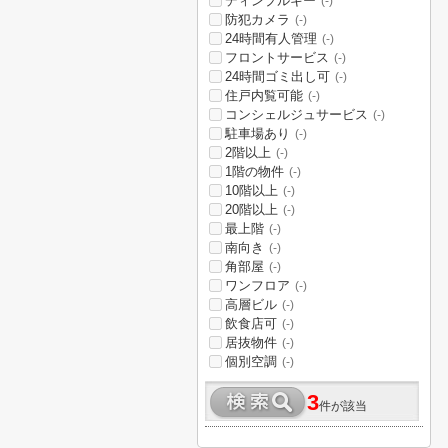
ディンプルキー
(-)
防犯カメラ
(-)
24時間有人管理
(-)
フロントサービス
(-)
24時間ゴミ出し可
(-)
住戸内覧可能
(-)
コンシェルジュサービス
(-)
駐車場あり
(-)
2階以上
(-)
1階の物件
(-)
10階以上
(-)
20階以上
(-)
最上階
(-)
南向き
(-)
角部屋
(-)
ワンフロア
(-)
高層ビル
(-)
飲食店可
(-)
居抜物件
(-)
個別空調
(-)
3
件が該当