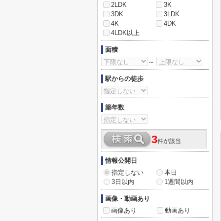
2LDK
3K
3DK
3LDK
4K
4DK
4LDK以上
面積
～
駅からの徒歩
築年数
3
件が該当
情報公開日
指定しない
本日
3日以内
1週間以内
画像・動画あり
画像あり
動画あり