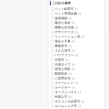
こだわり条件
ペット飼育可
(-)
ペット専用設備
(-)
楽器相談
(-)
陽当り良好
(-)
閑静な住宅地
(-)
デザイナーズ
(-)
リノベーション済
(-)
保証人不要
(-)
事務所可
(-)
２人入居可
(-)
バリアフリー
(-)
分割可
(-)
分譲タイプ
(-)
管理人常駐
(-)
眺望良好
(-)
二世帯住宅
(-)
フリーレント
(-)
カードキー
(-)
オープンハウス
(-)
外国人可
(-)
ガスコンロ設置可
(-)
ルームシェア可
(-)