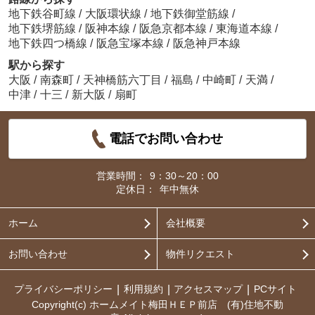
地下鉄谷町線
/
大阪環状線
/
地下鉄御堂筋線
/
地下鉄堺筋線
/
阪神本線
/
阪急京都本線
/
東海道本線
/
地下鉄四つ橋線
/
阪急宝塚本線
/
阪急神戸本線
駅から探す
大阪
/
南森町
/
天神橋筋六丁目
/
福島
/
中崎町
/
天満
/
中津
/
十三
/
新大阪
/
扇町
電話でお問い合わせ
営業時間：
9：30～20：00
定休日：
年中無休
ホーム
会社概要
お問い合わせ
物件リクエスト
プライバシーポリシー
利用規約
アクセスマップ
PCサイト
Copyright(c) ホームメイト梅田ＨＥＰ前店 (有)住地不動