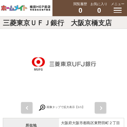
閲覧履歴
お気に入り
メニュー
0
0
三菱東京ＵＦＪ銀行 大阪京橋支店
前
次
画像タップで拡大表示【
1
/1】
大阪府大阪市都島区東野田町２丁目
所在地