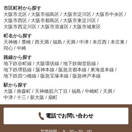
市区町村から探す
大阪市北区
/
大阪市福島区
/
大阪市淀川区
/
大阪市中央区
/
大阪市西区
/
大阪市都島区
/
大阪市東淀川区
/
大阪市西淀川区
/
大阪市浪速区
/
大阪市城東区
町名から探す
天神橋
/
豊崎
/
西天満
/
福島
/
天満
/
中津
/
本庄西
/
本庄東
/
同心
/
中崎
路線から探す
地下鉄谷町線
/
大阪環状線
/
地下鉄御堂筋線
/
地下鉄堺筋線
/
阪神本線
/
阪急京都本線
/
東海道本線
/
地下鉄四つ橋線
/
阪急宝塚本線
/
阪急神戸本線
駅から探す
大阪
/
南森町
/
天神橋筋六丁目
/
福島
/
中崎町
/
天満
/
中津
/
十三
/
新大阪
/
扇町
電話でお問い合わせ
営業時間：
9：30～20：00