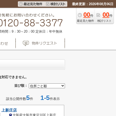
最終更新：2026年08月06日
00
00
件
件
最近見た物件
検討リスト
業時間：9：30～20：00
定休日：年中無休
は対応できません。
並び順：
5
1-5
該当公開件数
件
件表示
 上新庄店
大阪府大阪市東淀川区上新庄１丁目