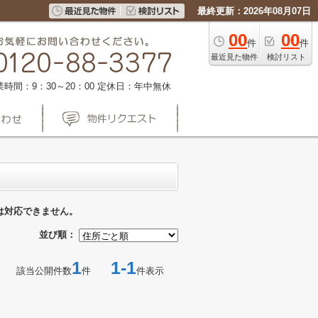
最終更新：2026年08月07日
00
00
件
件
最近見た物件
検討リスト
業時間：9：30～20：00
定休日：年中無休
は対応できません。
並び順：
1
1-1
該当公開件数
件
件表示