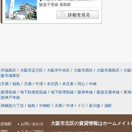
阪急千里線 柴島駅
阪市福島区
/
大阪市淀川区
/
大阪市中央区
/
大阪市西区
/
大阪市都島区
/
大阪
大阪市城東区
西天満
/
福島
/
天満
/
中津
/
本庄西
/
本庄東
/
同心
/
中崎
大阪環状線
/
地下鉄御堂筋線
/
地下鉄堺筋線
/
阪神本線
/
阪急京都本線
/
東海
阪急神戸本線
天神橋筋六丁目
/
福島
/
中崎町
/
天満
/
中津
/
十三
/
新大阪
/
扇町
大阪市北区の賃貸情報はホームメイト
心斎橋駅
お問い合わせ
中津駅
スタッフ紹介