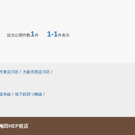
1
1-1
該当公開件数
件
件表示
市東淀川区
/
大阪市西淀川区
/
道本線
/
地下鉄四つ橋線
/
梅田HEP前店