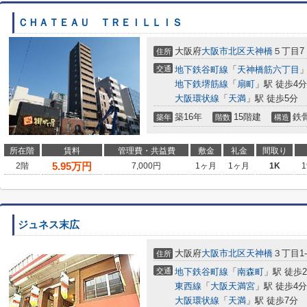
ＣＨＡＴＥＡＵ ＴＲＥＩＬＬＩＳ
大阪府
大阪市北区
天神橋
５丁目7
住所
交通
地下鉄谷町線
「
天神橋筋六丁目
」
地下鉄堺筋線
「
扇町
」駅 徒歩4分
大阪環状線
「
天満
」駅 徒歩5分
築16年
15階建
鉄
築年
階数
構造
所在階
賃料
管理費・共益費
敷金
礼金
間取り
5.95
万円
2階
7,000円
1ヶ月
1ヶ月
1K
1
ジュネス末広
大阪府
大阪市北区
天神橋
３丁目1-
住所
交通
地下鉄谷町線
「
南森町
」駅 徒歩
東西線
「
大阪天満宮
」駅 徒歩4分
大阪環状線
「
天満
」駅 徒歩7分