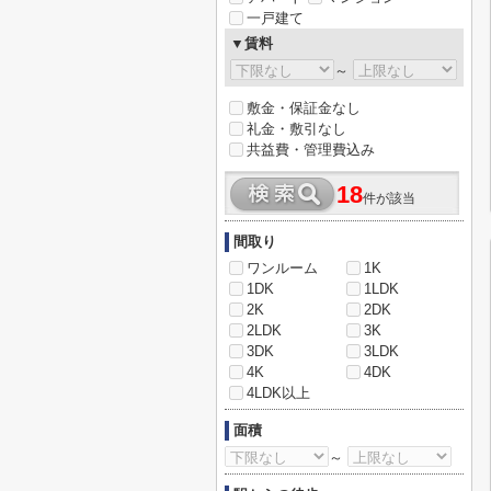
一戸建て
▼賃料
～
敷金・保証金なし
礼金・敷引なし
共益費・管理費込み
18
件が該当
間取り
ワンルーム
1K
1DK
1LDK
2K
2DK
2LDK
3K
3DK
3LDK
4K
4DK
4LDK以上
面積
～