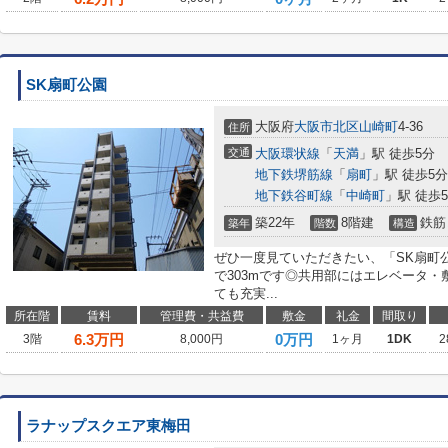
SK扇町公園
大阪府
大阪市北区
山崎町
4-36
住所
交通
大阪環状線
「
天満
」駅 徒歩5分
地下鉄堺筋線
「
扇町
」駅 徒歩5分
地下鉄谷町線
「
中崎町
」駅 徒歩
築22年
8階建
鉄筋
築年
階数
構造
ぜひ一度見ていただきたい、「SK扇町
で303mです◎共用部にはエレベータ
ても充実...
所在階
賃料
管理費・共益費
敷金
礼金
間取り
6.3
万円
0万円
3階
8,000円
1ヶ月
1DK
2
ラナップスクエア東梅田