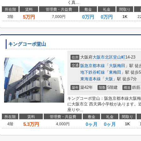
く真...
所在階
賃料
管理費・共益費
敷金
礼金
間取り
5
万円
0万円
0万円
3階
7,000円
1K
2
キングコーポ堂山
大阪府
大阪市北区
堂山町
14-23
住所
交通
阪急京都本線
「
大阪梅田
」駅 徒
地下鉄谷町線
「
東梅田
」駅 徒歩
東海道本線
「
大阪
」駅 徒歩7分
築42年
5階建
鉄筋
築年
階数
構造
キングコーポ堂山：阪急京都本線大阪梅
に大阪市立 西天満小学校があります。
座りや...
所在階
賃料
管理費・共益費
敷金
礼金
間取り
5.3
万円
0ヶ月
0ヶ月
4階
4,000円
1K