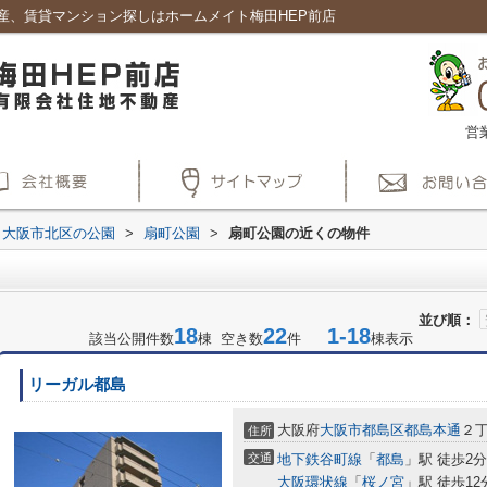
産、賃貸マンション探しはホームメイト梅田HEP前店
営
大阪市北区の公園
>
扇町公園
>
扇町公園の近くの物件
並び順：
18
22
1-18
該当公開件数
棟 空き数
件
棟表示
リーガル都島
大阪府
大阪市都島区
都島本通
２
住所
交通
地下鉄谷町線
「
都島
」駅 徒歩2分
大阪環状線
「
桜ノ宮
」駅 徒歩12