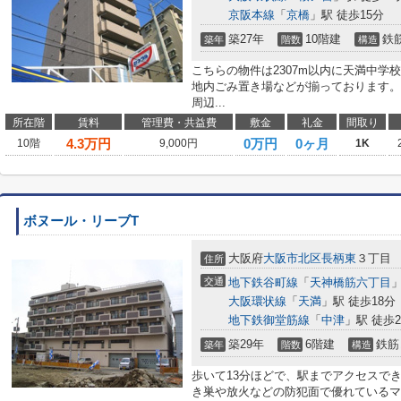
京阪本線
「
京橋
」駅 徒歩15分
築27年
10階建
鉄
築年
階数
構造
こちらの物件は2307m以内に天満中学
地内ごみ置き場などが揃っております。
周辺...
所在階
賃料
管理費・共益費
敷金
礼金
間取り
4.3
万円
0万円
0ヶ月
10階
9,000円
1K
ボヌール・リーブT
大阪府
大阪市北区
長柄東
３丁目
住所
交通
地下鉄谷町線
「
天神橋筋六丁目
」
大阪環状線
「
天満
」駅 徒歩18分
地下鉄御堂筋線
「
中津
」駅 徒歩2
築29年
6階建
鉄筋
築年
階数
構造
歩いて13分ほどで、駅までアクセスで
き巣や放火などの防犯面で優れているマ