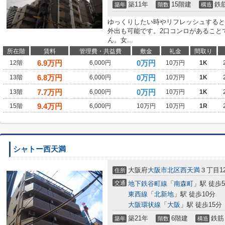
築11年
15階建
鉄
築年
階数
構造
ゆっくりしたい時やリフレッシュすると
外出も可能です。2口コンロがあること
ん。女...
所在階
賃料
管理費・共益費
敷金
礼金
間取り
6.9
万円
0万円
12階
6,000円
10万円
1K
6.8
万円
0万円
13階
6,000円
10万円
1K
7.7
万円
0万円
13階
6,000円
10万円
1K
9.4
万円
15階
6,000円
10万円
10万円
1R
シャトー西天満
大阪府
大阪市北区
西天満
３丁目1
住所
交通
地下鉄谷町線
「
南森町
」駅 徒歩
東西線
「
北新地
」駅 徒歩10分
大阪環状線
「
大阪
」駅 徒歩15分
築21年
6階建
鉄筋
築年
階数
構造