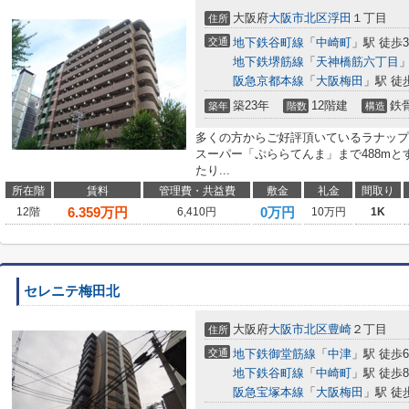
大阪府
大阪市北区
浮田
１丁目
住所
交通
地下鉄谷町線
「
中崎町
」駅 徒歩
地下鉄堺筋線
「
天神橋筋六丁目
」
阪急京都本線
「
大阪梅田
」駅 徒
築23年
12階建
鉄
築年
階数
構造
多くの方からご好評頂いているラナップ
スーパー「ぷららてんま」まで488m
たり...
所在階
賃料
管理費・共益費
敷金
礼金
間取り
6.359
万円
0万円
12階
6,410円
10万円
1K
セレニテ梅田北
大阪府
大阪市北区
豊崎
２丁目
住所
交通
地下鉄御堂筋線
「
中津
」駅 徒歩
地下鉄谷町線
「
中崎町
」駅 徒歩
阪急宝塚本線
「
大阪梅田
」駅 徒