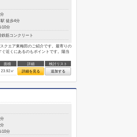
3分
駅 徒歩4分
歩10分
骨鉄筋コンクリート
スクエア東梅田のご紹介です。最寄りの
とすぐ近くにあるのもポイントです。陽当
面積
詳細
検討リスト
23.92㎡
詳細を見る
追加する
6分
8分
歩10分