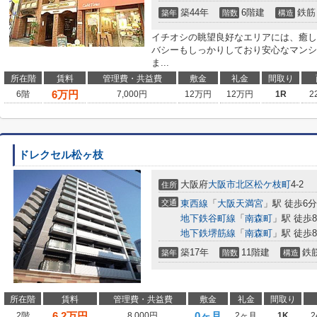
築44年
6階建
鉄筋
築年
階数
構造
イチオシの眺望良好なエリアには、癒し
バシーもしっかりしており安心なマンシ
ま...
所在階
賃料
管理費・共益費
敷金
礼金
間取り
6
万円
6階
7,000円
12万円
12万円
1R
2
ドレクセル松ヶ枝
大阪府
大阪市北区
松ケ枝町
4-2
住所
交通
東西線
「
大阪天満宮
」駅 徒歩6分
地下鉄谷町線
「
南森町
」駅 徒歩
地下鉄堺筋線
「
南森町
」駅 徒歩
築17年
11階建
鉄
築年
階数
構造
所在階
賃料
管理費・共益費
敷金
礼金
間取り
6.2
万円
0ヶ月
2階
8,000円
2ヶ月
1K
2