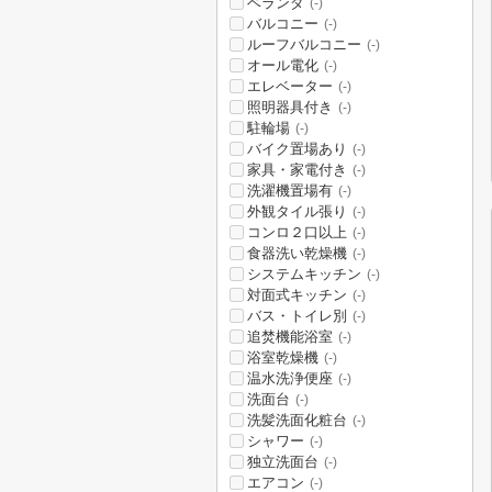
ベランダ
(-)
バルコニー
(-)
ルーフバルコニー
(-)
オール電化
(-)
エレベーター
(-)
照明器具付き
(-)
駐輪場
(-)
バイク置場あり
(-)
家具・家電付き
(-)
洗濯機置場有
(-)
外観タイル張り
(-)
コンロ２口以上
(-)
食器洗い乾燥機
(-)
システムキッチン
(-)
対面式キッチン
(-)
バス・トイレ別
(-)
追焚機能浴室
(-)
浴室乾燥機
(-)
温水洗浄便座
(-)
洗面台
(-)
洗髪洗面化粧台
(-)
シャワー
(-)
独立洗面台
(-)
エアコン
(-)