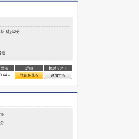
駅 徒歩2分
骨造
面積
詳細
検討リスト
9.44㎡
詳細を見る
追加する
15
2分