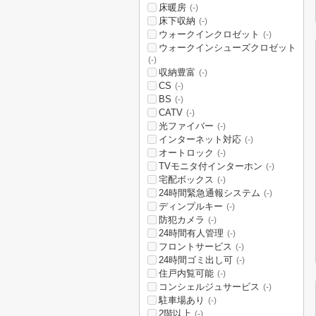
床暖房
(-)
床下収納
(-)
ウォークインクロゼット
(-)
ウォークインシューズクロゼット
(-)
収納豊富
(-)
CS
(-)
BS
(-)
CATV
(-)
光ファイバー
(-)
インターネット対応
(-)
オートロック
(-)
TVモニタ付インターホン
(-)
宅配ボックス
(-)
24時間緊急通報システム
(-)
ディンプルキー
(-)
防犯カメラ
(-)
24時間有人管理
(-)
フロントサービス
(-)
24時間ゴミ出し可
(-)
住戸内覧可能
(-)
コンシェルジュサービス
(-)
駐車場あり
(-)
2階以上
(-)