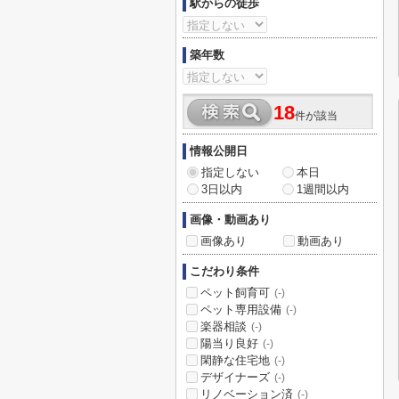
駅からの徒歩
築年数
18
件が該当
情報公開日
指定しない
本日
3日以内
1週間以内
画像・動画あり
画像あり
動画あり
こだわり条件
ペット飼育可
(-)
ペット専用設備
(-)
楽器相談
(-)
陽当り良好
(-)
閑静な住宅地
(-)
デザイナーズ
(-)
リノベーション済
(-)