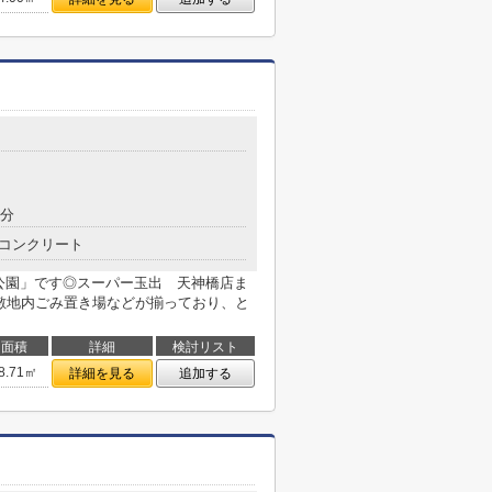
5分
コンクリート
公園」です◎スーパー玉出 天神橋店ま
・敷地内ごみ置き場などが揃っており、と
面積
詳細
検討リスト
8.71㎡
詳細を見る
追加する