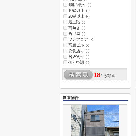
1階の物件
(-)
10階以上
(-)
20階以上
(-)
最上階
(-)
南向き
(-)
角部屋
(-)
ワンフロア
(-)
高層ビル
(-)
飲食店可
(-)
居抜物件
(-)
個別空調
(-)
18
件が該当
新着物件