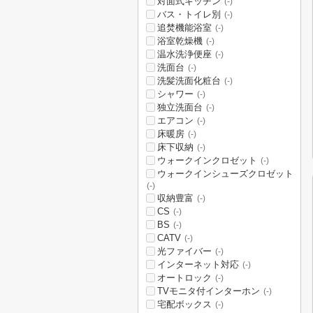
対面式キッチン
(-)
バス・トイレ別
(-)
追焚機能浴室
(-)
浴室乾燥機
(-)
温水洗浄便座
(-)
洗面台
(-)
洗髪洗面化粧台
(-)
シャワー
(-)
独立洗面台
(-)
エアコン
(-)
床暖房
(-)
床下収納
(-)
ウォークインクロゼット
(-)
ウォークインシューズクロゼット
(-)
収納豊富
(-)
CS
(-)
BS
(-)
CATV
(-)
光ファイバー
(-)
インターネット対応
(-)
オートロック
(-)
TVモニタ付インターホン
(-)
宅配ボックス
(-)