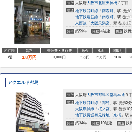
大阪府
大阪市北区
天神橋
２丁目
住所
交通
地下鉄谷町線
「
南森町
」駅 徒歩
地下鉄堺筋線
「
南森町
」駅 徒歩
東西線
「
大阪天満宮
」駅 徒歩1分
築59年
4階建
鉄骨
築年
階数
構造
所在階
賃料
管理費・共益費
敷金
礼金
間取り
3.8
万円
3階
3,000円
5万円
15万円
1DK
2
アクエルド都島
大阪府
大阪市都島区
都島本通
３丁
住所
交通
地下鉄谷町線
「
都島
」駅 徒歩3分
大阪環状線
「
桜ノ宮
」駅 徒歩10
地下鉄長堀鶴見緑地
「
京橋
」駅 
築34年
10階建
鉄
築年
階数
構造