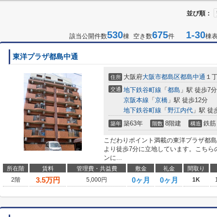
並び順：
530
675
1-30
該当公開件数
棟 空き数
件
棟
東洋プラザ都島中通
大阪府
大阪市都島区
都島中通
１丁
住所
交通
地下鉄谷町線
「
都島
」駅 徒歩7分
京阪本線
「
京橋
」駅 徒歩12分
地下鉄谷町線
「
野江内代
」駅 徒
築63年
8階建
鉄筋
築年
階数
構造
こだわりポイント満載の東洋プラザ都島
より徒歩7分に立地しています。こちら
ンに...
所在階
賃料
管理費・共益費
敷金
礼金
間取り
3.5
万円
0ヶ月
0ヶ月
2階
5,000円
1K