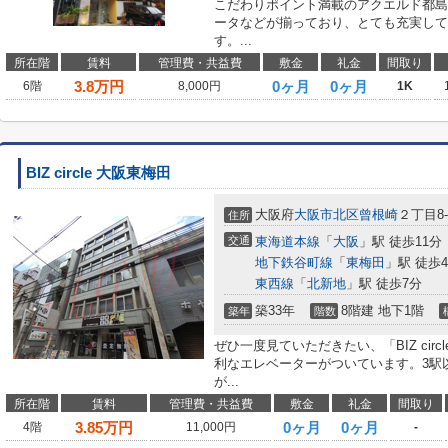
こだわりポイント満載のアクエルド都島
ータなどが揃っており、とても充実して
す。...
所在階
賃料
管理費・共益費
敷金
礼金
間取り
3.8
万円
0ヶ月
0ヶ月
6階
8,000円
1K
BIZ circle 大阪東梅田
大阪府
大阪市北区
曾根崎
２丁目8-
住所
交通
東海道本線
「
大阪
」駅 徒歩11分
地下鉄谷町線
「
東梅田
」駅 徒歩
東西線
「
北新地
」駅 徒歩7分
築33年
8階建 地下1階
築年
階数
ぜひ一度見ていただきたい、「BIZ cir
利なエレベーターがついています。3駅
が...
所在階
賃料
管理費・共益費
敷金
礼金
間取り
3.85
万円
0ヶ月
0ヶ月
4階
11,000円
-