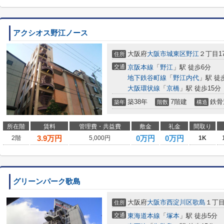
アクシオス野江ノース
大阪府
大阪市城東区
野江
２丁目17
住所
交通
京阪本線
「
野江
」駅 徒歩6分
地下鉄谷町線
「
野江内代
」駅 徒
大阪環状線
「
京橋
」駅 徒歩15分
築38年
7階建
鉄骨
築年
階数
構造
所在階
賃料
管理費・共益費
敷金
礼金
間取り
3.9
万円
0万円
0万円
2階
5,000円
1K
グリーンパーク歌島
大阪府
大阪市西淀川区
歌島
１丁目1
住所
交通
東海道本線
「
塚本
」駅 徒歩5分