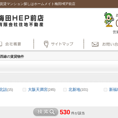
賃貸マンション探しはホームメイト梅田HEP前店
営
東西線の賃貸物件
北詰
大阪天満宮
北新地
新福
(15)
(245)
(101)
530
件が該当