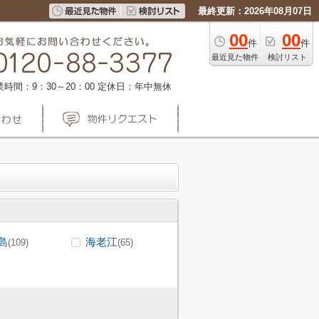
最終更新：2026年08月07日
00
00
件
件
最近見た物件
検討リスト
業時間：9：30～20：00
定休日：年中無休
島
海老江
(109)
(65)