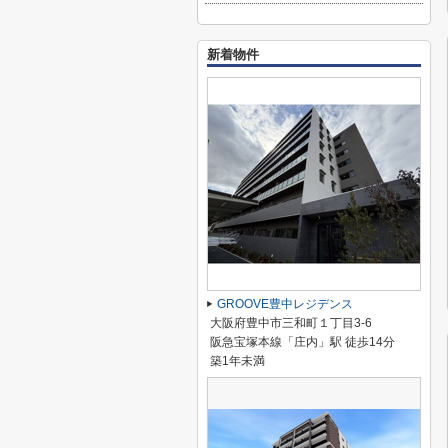
新着物件
GROOVE豊中レジデンス
大阪府豊中市三和町１丁目3-6
阪急宝塚本線「庄内」駅 徒歩14分
築1年未満