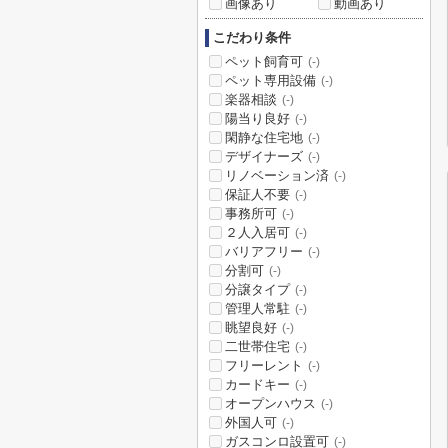
画像あり
動画あり
こだわり条件
ペット飼育可
(-)
ペット専用設備
(-)
楽器相談
(-)
陽当り良好
(-)
閑静な住宅地
(-)
デザイナーズ
(-)
リノベーション済
(-)
保証人不要
(-)
事務所可
(-)
２人入居可
(-)
バリアフリー
(-)
分割可
(-)
分譲タイプ
(-)
管理人常駐
(-)
眺望良好
(-)
二世帯住宅
(-)
フリーレント
(-)
カードキー
(-)
オープンハウス
(-)
外国人可
(-)
ガスコンロ設置可
(-)