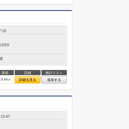
-10
歩10分
造
面積
詳細
検討リスト
19.44㎡
詳細を見る
追加する
3-47