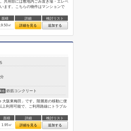
。共用部には敷地内ごみ置き場・エレベ
います。こちらの物件はマンションで
面積
詳細
検討リスト
19.50㎡
詳細を見る
追加する
5
4分
鉄筋コンクリート
構造
cle 大阪東梅田」です。階層差の移動に便
以上利用可能で、ご利用路線にトラブル
面積
詳細
検討リスト
1.95㎡
詳細を見る
追加する