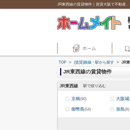
JR東西線の賃貸物件｜賃貸大阪で不動産、
TOP
>
(賃貸)路線・駅から探す
>
JR
JR東西線の賃貸物件
JR東西線
駅で絞り込む
京橋
大阪城
(90)
御幣島
加島
(54)
(8)