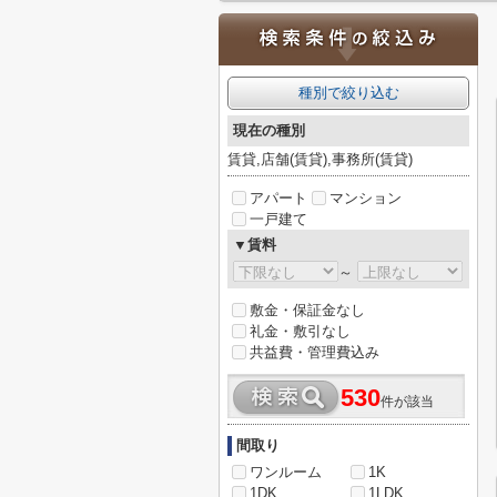
種別で絞り込む
現在の種別
賃貸,店舗(賃貸),事務所(賃貸)
アパート
マンション
一戸建て
▼賃料
～
敷金・保証金なし
礼金・敷引なし
共益費・管理費込み
530
件が該当
間取り
ワンルーム
1K
1DK
1LDK