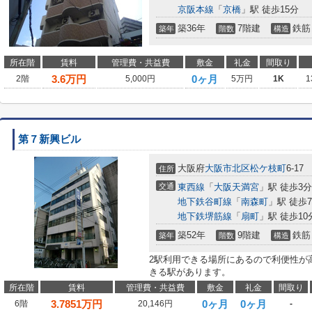
京阪本線
「
京橋
」駅 徒歩15分
築36年
7階建
鉄筋
築年
階数
構造
所在階
賃料
管理費・共益費
敷金
礼金
間取り
3.6
万円
0ヶ月
2階
5,000円
5万円
1K
1
第７新興ビル
大阪府
大阪市北区
松ケ枝町
6-17
住所
交通
東西線
「
大阪天満宮
」駅 徒歩3分
地下鉄谷町線
「
南森町
」駅 徒歩
地下鉄堺筋線
「
扇町
」駅 徒歩10
築52年
9階建
鉄筋
築年
階数
構造
2駅利用できる場所にあるので利便性が
きる駅があります。
所在階
賃料
管理費・共益費
敷金
礼金
間取り
3.7851
万円
0ヶ月
0ヶ月
6階
20,146円
-