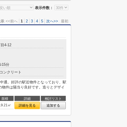
表示件数：
表示
<<前へ
1
2
3
4
5
次へ>>
最初
目4-12
歩15分
コンクリート
中通。好評の駅近物件となっており、駅
の物件は陽当り良好です。造りとデザイ
面積
詳細
検討リスト
19.21㎡
詳細を見る
追加する