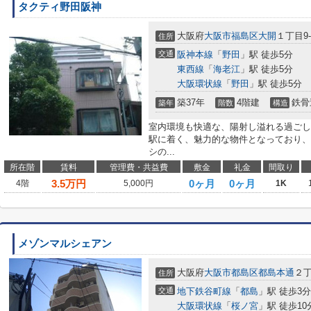
タクティ野田阪神
大阪府
大阪市福島区
大開
１丁目9-
住所
交通
阪神本線
「
野田
」駅 徒歩5分
東西線
「
海老江
」駅 徒歩5分
大阪環状線
「
野田
」駅 徒歩5分
築37年
4階建
鉄骨
築年
階数
構造
室内環境も快適な、陽射し溢れる過ごし
駅に着く、魅力的な物件となっており、
シの...
所在階
賃料
管理費・共益費
敷金
礼金
間取り
3.5
万円
0ヶ月
0ヶ月
4階
5,000円
1K
メゾンマルシェアン
大阪府
大阪市都島区
都島本通
２
住所
交通
地下鉄谷町線
「
都島
」駅 徒歩3分
大阪環状線
「
桜ノ宮
」駅 徒歩10