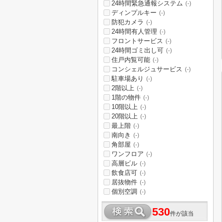
24時間緊急通報システム
(-)
ディンプルキー
(-)
防犯カメラ
(-)
24時間有人管理
(-)
フロントサービス
(-)
24時間ゴミ出し可
(-)
住戸内覧可能
(-)
コンシェルジュサービス
(-)
駐車場あり
(-)
2階以上
(-)
1階の物件
(-)
10階以上
(-)
20階以上
(-)
最上階
(-)
南向き
(-)
角部屋
(-)
ワンフロア
(-)
高層ビル
(-)
飲食店可
(-)
居抜物件
(-)
個別空調
(-)
530
件が該当