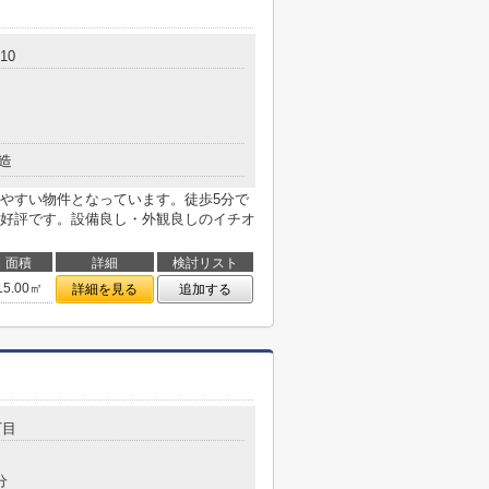
10
造
やすい物件となっています。徒歩5分で
好評です。設備良し・外観良しのイチオ
面積
詳細
検討リスト
15.00㎡
詳細を見る
追加する
丁目
分