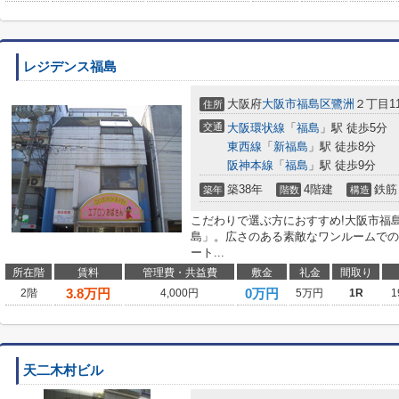
レジデンス福島
大阪府
大阪市福島区
鷺洲
２丁目11
住所
交通
大阪環状線
「
福島
」駅 徒歩5分
東西線
「
新福島
」駅 徒歩8分
阪神本線
「
福島
」駅 徒歩9分
築38年
4階建
鉄筋
築年
階数
構造
こだわりで選ぶ方におすすめ!大阪市福
島」。広さのある素敵なワンルームでの
ート...
所在階
賃料
管理費・共益費
敷金
礼金
間取り
3.8
万円
0万円
2階
4,000円
5万円
1R
1
天二木村ビル