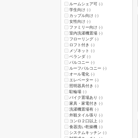
ルームシェア可
(-)
学生向け
(-)
カップル向け
(-)
女性向け
(-)
ファミリー向け
(-)
室内洗濯機置場
(-)
フローリング
(-)
ロフト付き
(-)
メゾネット
(-)
ベランダ
(-)
バルコニー
(-)
ルーフバルコニー
(-)
オール電化
(-)
エレベーター
(-)
照明器具付き
(-)
駐輪場
(-)
バイク置場あり
(-)
家具・家電付き
(-)
洗濯機置場有
(-)
外観タイル張り
(-)
コンロ２口以上
(-)
食器洗い乾燥機
(-)
システムキッチン
(-)