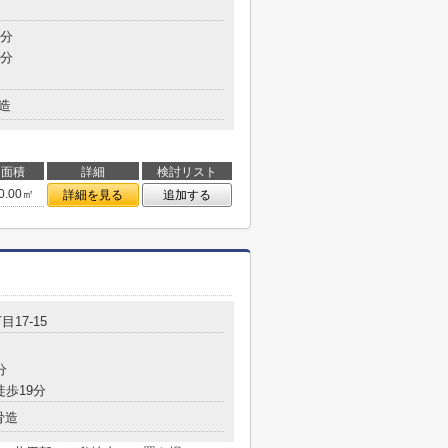
1分
1分
造
面積
詳細
検討リスト
0.00㎡
詳細を見る
追加する
目17-15
分
徒歩19分
骨造