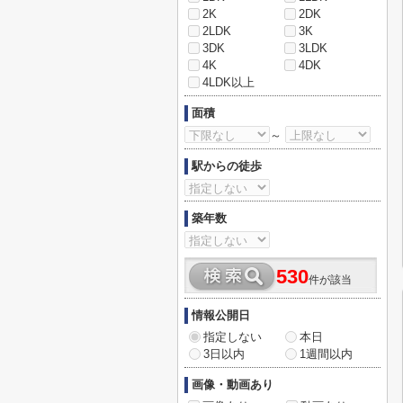
2K
2DK
2LDK
3K
3DK
3LDK
4K
4DK
4LDK以上
面積
～
駅からの徒歩
築年数
530
件が該当
情報公開日
指定しない
本日
3日以内
1週間以内
画像・動画あり