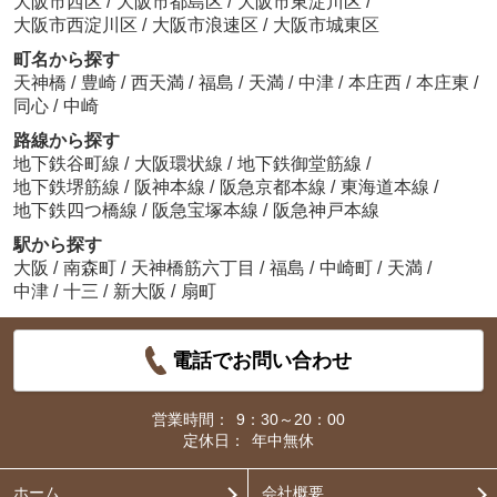
大阪市西区
/
大阪市都島区
/
大阪市東淀川区
/
大阪市西淀川区
/
大阪市浪速区
/
大阪市城東区
町名から探す
天神橋
/
豊崎
/
西天満
/
福島
/
天満
/
中津
/
本庄西
/
本庄東
/
同心
/
中崎
路線から探す
地下鉄谷町線
/
大阪環状線
/
地下鉄御堂筋線
/
地下鉄堺筋線
/
阪神本線
/
阪急京都本線
/
東海道本線
/
地下鉄四つ橋線
/
阪急宝塚本線
/
阪急神戸本線
駅から探す
大阪
/
南森町
/
天神橋筋六丁目
/
福島
/
中崎町
/
天満
/
中津
/
十三
/
新大阪
/
扇町
電話でお問い合わせ
営業時間：
9：30～20：00
定休日：
年中無休
ホーム
会社概要