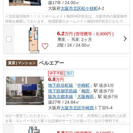
築17年 / 24.00㎡
大阪府
大阪市北区
松ケ枝町
4-2
☆北区築浅物件！！☆ ☆ホームメイト梅田HEP前店は、大阪市内の最新物件
情報を網羅しております。地域密着のホームメイト梅田HEP前店だからでき
るお部屋探し品質であなたの理想のお部屋...
6.2
万
円
(管理費等：8,000円 )
2ヶ月
敷金
-
礼金
2階 / 1K / 24.00㎡
ベルエアー
賃貸 | マンション
仲手半額
敷0
6.8
万円
地下鉄谷町線
「
中崎町
」駅 徒歩1分
地下鉄御堂筋線
「
梅田
」駅 徒歩7分
阪急京都本線
「
大阪梅田
」駅 徒歩7分
築27年 / 24.84㎡
大阪府
大阪市北区
中崎西
１丁目5-4
ぜひ一度見ていただきたい、「ベルエアー」です。共用部には敷地内ごみ置
き場・エレベータなど様々な設備やサービスが揃っているので便利です。防
犯対策もバッチリなマンションタイプ...
6.8