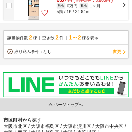
万
円
(管理費等：8,500円 )
0万円
1ヶ月
敷金
礼金
5階 / 1K / 24.84㎡
2
2
1～2
該当物件数
棟
空き数
件
棟を表示
変更
絞り込み条件：
なし
ページトップへ
市区町村から探す
大阪市北区
/
大阪市福島区
/
大阪市淀川区
/
大阪市中央区
/