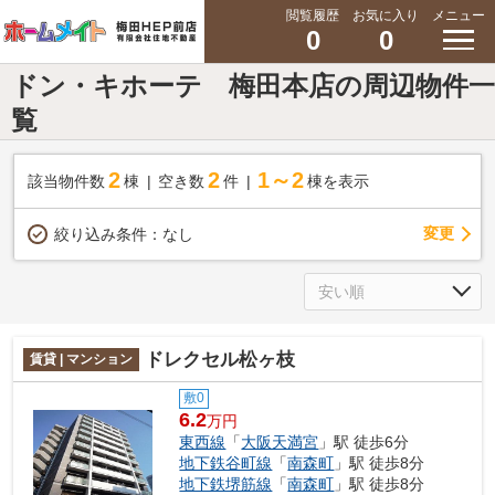
閲覧履歴
お気に入り
メニュー
0
0
ドン・キホーテ 梅田本店の周辺物件一
覧
2
2
1～2
該当物件数
棟
空き数
件
棟を表示
変更
絞り込み条件：
なし
ドレクセル松ヶ枝
賃貸 | マンション
敷0
6.2
万円
東西線
「
大阪天満宮
」駅 徒歩6分
地下鉄谷町線
「
南森町
」駅 徒歩8分
地下鉄堺筋線
「
南森町
」駅 徒歩8分