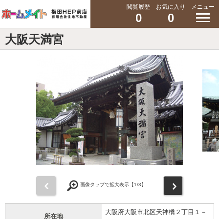
閲覧履歴
お気に入り
メニュー
0
0
大阪天満宮
前
次
画像タップで拡大表示【
1
/3】
大阪府大阪市北区天神橋２丁目１－
所在地