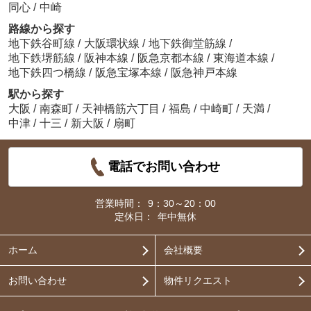
同心
/
中崎
路線から探す
地下鉄谷町線
/
大阪環状線
/
地下鉄御堂筋線
/
地下鉄堺筋線
/
阪神本線
/
阪急京都本線
/
東海道本線
/
地下鉄四つ橋線
/
阪急宝塚本線
/
阪急神戸本線
駅から探す
大阪
/
南森町
/
天神橋筋六丁目
/
福島
/
中崎町
/
天満
/
中津
/
十三
/
新大阪
/
扇町
電話でお問い合わせ
営業時間：
9：30～20：00
定休日：
年中無休
ホーム
会社概要
お問い合わせ
物件リクエスト