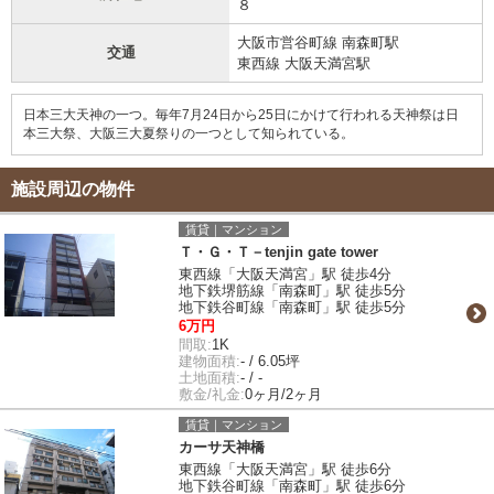
８
大阪市営谷町線 南森町駅
交通
東西線 大阪天満宮駅
日本三大天神の一つ。毎年7月24日から25日にかけて行われる天神祭は日
本三大祭、大阪三大夏祭りの一つとして知られている。
施設周辺の物件
賃貸｜マンション
Ｔ・Ｇ・Ｔ－tenjin gate tower
東西線「大阪天満宮」駅 徒歩4分
地下鉄堺筋線「南森町」駅 徒歩5分
地下鉄谷町線「南森町」駅 徒歩5分
6万円
間取:
1K
建物面積:
- / 6.05坪
土地面積:
- / -
敷金/礼金:
0ヶ月/2ヶ月
賃貸｜マンション
カーサ天神橋
東西線「大阪天満宮」駅 徒歩6分
地下鉄谷町線「南森町」駅 徒歩6分