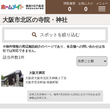
閲覧履歴
お気に入り
メニュー
0
0
大阪市北区の寺院・神社
スポットを絞り込む
※物件情報の周辺施設紹介のページであり、各店舗への問い合わせは当
社では対応できません。
該当件数
1
件
大阪天満宮
大阪府大阪市北区天神橋２丁目
大阪市営谷町線 南森町駅
-
日本三大天神の一つ。毎年7月24日から25日にかけて行われる天
神祭は日本三大...