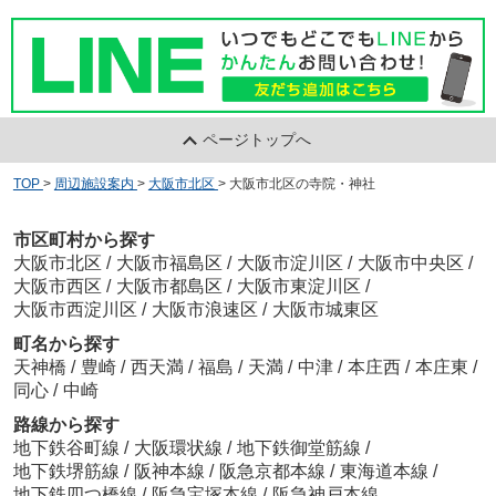
ページトップへ
TOP
>
周辺施設案内
>
大阪市北区
>
大阪市北区の寺院・神社
市区町村から探す
大阪市北区
/
大阪市福島区
/
大阪市淀川区
/
大阪市中央区
/
大阪市西区
/
大阪市都島区
/
大阪市東淀川区
/
大阪市西淀川区
/
大阪市浪速区
/
大阪市城東区
町名から探す
天神橋
/
豊崎
/
西天満
/
福島
/
天満
/
中津
/
本庄西
/
本庄東
/
同心
/
中崎
路線から探す
地下鉄谷町線
/
大阪環状線
/
地下鉄御堂筋線
/
地下鉄堺筋線
/
阪神本線
/
阪急京都本線
/
東海道本線
/
地下鉄四つ橋線
/
阪急宝塚本線
/
阪急神戸本線