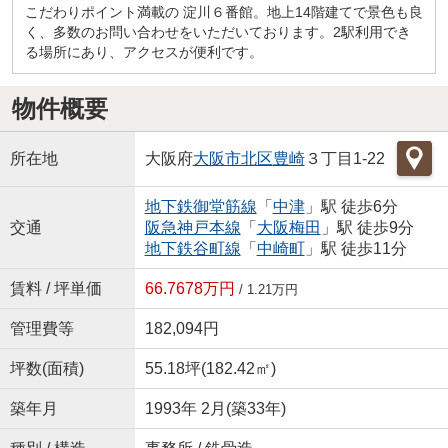
こだわりポイント満載の 淀川６番館。地上14階建てで景色も良
く、多数のお問い合わせをいただいております。2駅利用でき
る場所にあり、アクセスが便利です。
物件概要
所在地
大阪府
大阪市北区
豊崎
３丁目1-22
地下鉄御堂筋線
「
中津
」駅 徒歩6分
交通
阪急神戸本線
「
大阪梅田
」駅 徒歩9分
地下鉄谷町線
「
中崎町
」駅 徒歩11分
賃料 / 坪単価
66.7678万円
/ 1.21万円
管理費等
182,094円
坪数(面積)
55.18坪(182.42㎡)
築年月
1993年 2月(築33年)