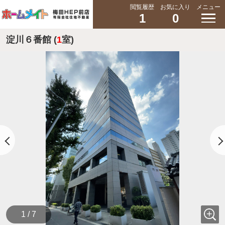
閲覧履歴
お気に入り
メニュー
1
0
淀川６番館 (
1
室)
1 / 7