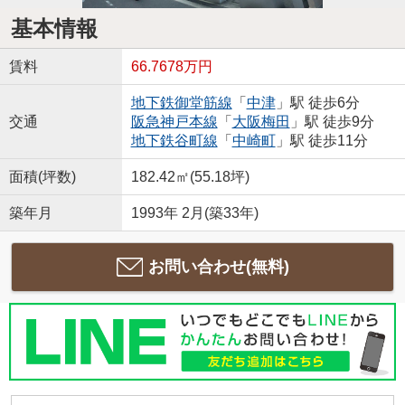
基本情報
賃料
66.7678万円
地下鉄御堂筋線
「
中津
」駅 徒歩6分
交通
阪急神戸本線
「
大阪梅田
」駅 徒歩9分
地下鉄谷町線
「
中崎町
」駅 徒歩11分
面積(坪数)
182.42㎡(55.18坪)
築年月
1993年 2月(築33年)
お問い合わせ(無料)