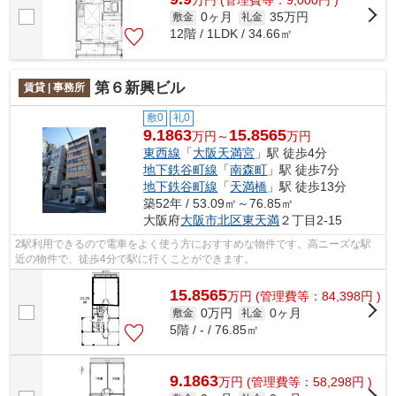
万
円
(管理費等：9,000円 )
0ヶ月
35万円
敷金
礼金
12階 / 1LDK / 34.66㎡
第６新興ビル
賃貸 | 事務所
敷0
礼0
9.1863
15.8565
万円～
万円
東西線
「
大阪天満宮
」駅 徒歩4分
地下鉄谷町線
「
南森町
」駅 徒歩7分
地下鉄谷町線
「
天満橋
」駅 徒歩13分
築52年 / 53.09㎡～76.85㎡
大阪府
大阪市北区
東天満
２丁目2-15
2駅利用できるので電車をよく使う方におすすめな物件です。高ニーズな駅
近の物件で、徒歩4分で駅に行くことができます。
15.8565
万
円
(管理費等：84,398円 )
0万円
0ヶ月
敷金
礼金
5階 / - / 76.85㎡
9.1863
万
円
(管理費等：58,298円 )