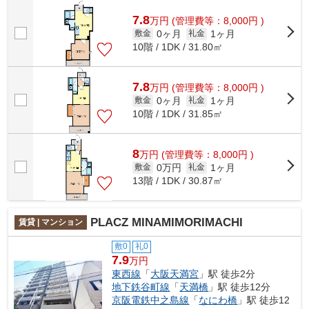
物件情報を網羅しております。地域密着のホ...
7.8
万
円
(管理費等：8,000円 )
0ヶ月
1ヶ月
敷金
礼金
10階 / 1DK / 31.80㎡
7.8
万
円
(管理費等：8,000円 )
0ヶ月
1ヶ月
敷金
礼金
10階 / 1DK / 31.85㎡
8
万
円
(管理費等：8,000円 )
0万円
1ヶ月
敷金
礼金
13階 / 1DK / 30.87㎡
PLACZ MINAMIMORIMACHI
賃貸 | マンション
敷0
礼0
7.9
万円
東西線
「
大阪天満宮
」駅 徒歩2分
地下鉄谷町線
「
天満橋
」駅 徒歩12分
京阪電鉄中之島線
「
なにわ橋
」駅 徒歩12