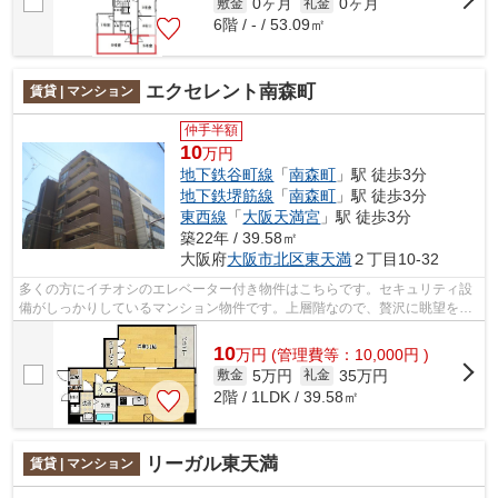
0ヶ月
0ヶ月
敷金
礼金
6階 / - / 53.09㎡
エクセレント南森町
賃貸 | マンション
仲手半額
10
万円
地下鉄谷町線
「
南森町
」駅 徒歩3分
地下鉄堺筋線
「
南森町
」駅 徒歩3分
東西線
「
大阪天満宮
」駅 徒歩3分
築22年 / 39.58㎡
大阪府
大阪市北区
東天満
２丁目10-32
多くの方にイチオシのエレベーター付き物件はこちらです。セキュリティ設
備がしっかりしているマンション物件です。上層階なので、贅沢に眺望をお
楽しみいただけます。周辺には駅もあ...
10
万
円
(管理費等：10,000円 )
5万円
35万円
敷金
礼金
2階 / 1LDK / 39.58㎡
リーガル東天満
賃貸 | マンション