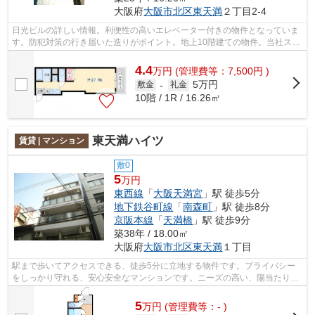
大阪府
大阪市北区
東天満
２丁目2-4
日光ビルの詳しい情報。利便性の高いエレベーター付きの物件となっていま
す。防犯対策の行き届いた造りがポイント。地上10階建ての物件。当社スタ
ッフが地域の賃貸情報をご提供いたし...
4.4
万
円
(管理費等：7,500円 )
5万円
敷金
-
礼金
10階 / 1R / 16.26㎡
東天満ハイツ
賃貸 | マンション
敷0
5
万円
東西線
「
大阪天満宮
」駅 徒歩5分
地下鉄谷町線
「
南森町
」駅 徒歩8分
京阪本線
「
天満橋
」駅 徒歩9分
築38年 / 18.00㎡
大阪府
大阪市北区
東天満
１丁目
駅まで歩いてアクセスできる、徒歩5分に立地する物件です。プライバシー
をしっかり守れる、安心安全なマンションです。ニーズの高い、陽当たり環
境良好な物件です。ついついお洗濯した...
5
万
円
(管理費等：- )