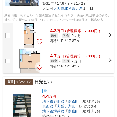
築31年 / 17.87㎡～21.42㎡
大阪府
大阪市北区
東天満
１丁目
新着情報：相和ビル１号館の空室情報ならコチラ。快適な周辺環境のある、
徒歩9分に駅のある物件です。このエレベーター付き物件は、幅広い方に好
評を頂いております。造りとデザインに...
4.3
万
円
(管理費等：7,000円 )
0ヶ月
敷金
-
礼金
3階 / 1R / 17.87㎡
4.7
万
円
(管理費等：8,000円 )
7万円
敷金
-
礼金
3階 / 1R / 21.42㎡
日光ビル
賃貸 | マンション
敷0
4.4
万円
地下鉄谷町線
「
南森町
」駅 徒歩5分
東西線
「
大阪天満宮
」駅 徒歩3分
地下鉄堺筋線
「
南森町
」駅 徒歩5分
築25年 / 16.26㎡