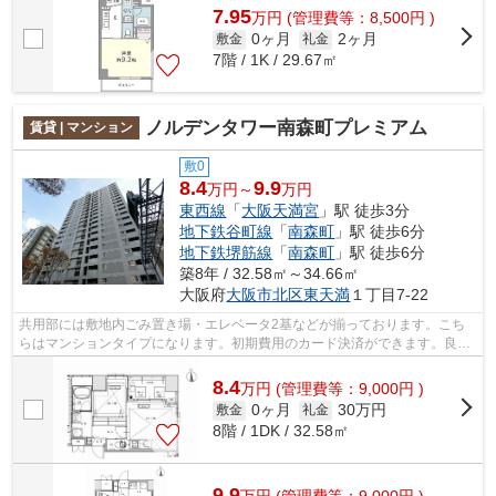
7.95
万
円
(管理費等：8,500円 )
0ヶ月
2ヶ月
敷金
礼金
7階 / 1K / 29.67㎡
ノルデンタワー南森町プレミアム
賃貸 | マンション
敷0
8.4
9.9
万円～
万円
東西線
「
大阪天満宮
」駅 徒歩3分
地下鉄谷町線
「
南森町
」駅 徒歩6分
地下鉄堺筋線
「
南森町
」駅 徒歩6分
築8年 / 32.58㎡～34.66㎡
大阪府
大阪市北区
東天満
１丁目7-22
共用部には敷地内ごみ置き場・エレベータ2基などが揃っております。こち
らはマンションタイプになります。初期費用のカード決済ができます。良好
な眺望で癒されてみませんか。風通しの...
8.4
万
円
(管理費等：9,000円 )
0ヶ月
30万円
敷金
礼金
8階 / 1DK / 32.58㎡
9.9