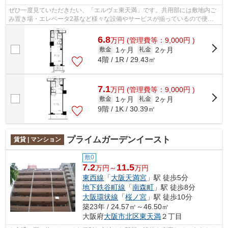
ぜひ一度見ていただきたい、「エルヴェ東天満」です。共用部には敷地内ご
み置き場・エレベータ2基など様々な設備やサービスが揃っているので便利
です。徒歩5分に駅がある物件です。25...
6.8
万
円
(管理費等：9,000円 )
1ヶ月
2ヶ月
敷金
礼金
4階 / 1R / 29.43㎡
7.1
万
円
(管理費等：9,000円 )
1ヶ月
2ヶ月
敷金
礼金
9階 / 1K / 30.39㎡
プライムガーデンイースト
賃貸 | マンション
敷0
7.2
11.5
万円～
万円
東西線
「
大阪天満宮
」駅 徒歩5分
地下鉄谷町線
「
南森町
」駅 徒歩8分
大阪環状線
「
桜ノ宮
」駅 徒歩10分
築23年 / 24.57㎡～46.50㎡
大阪府
大阪市北区
東天満
２丁目