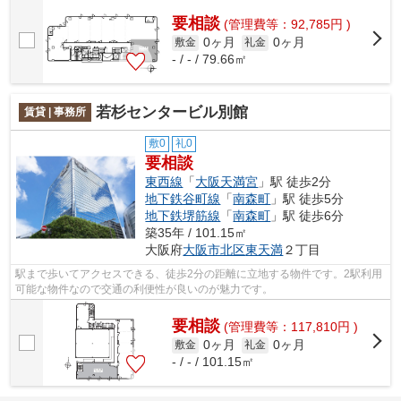
徒歩1分で駅に行くことができます。
要相談
(管理費等：92,785円 )
0ヶ月
0ヶ月
敷金
礼金
- / - / 79.66㎡
若杉センタービル別館
賃貸 | 事務所
敷0
礼0
要相談
東西線
「
大阪天満宮
」駅 徒歩2分
地下鉄谷町線
「
南森町
」駅 徒歩5分
地下鉄堺筋線
「
南森町
」駅 徒歩6分
築35年 / 101.15㎡
大阪府
大阪市北区
東天満
２丁目
駅まで歩いてアクセスできる、徒歩2分の距離に立地する物件です。2駅利用
可能な物件なので交通の利便性が良いのが魅力です。
要相談
(管理費等：117,810円 )
0ヶ月
0ヶ月
敷金
礼金
- / - / 101.15㎡