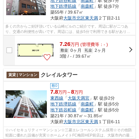
地下鉄谷町線
「
南森町
」駅 徒歩7分
地下鉄堺筋線
「
南森町
」駅 徒歩7分
築55年 / 39.67㎡
大阪府
大阪市北区
東天満
２丁目2-11
多くの方からご好評頂いている山崎ビルのご紹介です。周辺に駅が二つあ
り、交通の利便性が高いです。周辺には、徒歩5分で利用できる駅がありま
す。
7.26
万
円
(管理費等：- )
0ヶ月
2ヶ月
敷金
礼金
3階 / - / 39.67㎡
クレイルタワー
賃貸 | マンション
敷0
7.8
8
万円～
万円
東西線
「
大阪天満宮
」駅 徒歩2分
地下鉄堺筋線
「
南森町
」駅 徒歩5分
地下鉄谷町線
「
南森町
」駅 徒歩5分
築21年 / 30.87㎡～31.85㎡
大阪府
大阪市北区
東天満
１丁目6-11
☆ハイセキュリティーマンション☆三菱エレコールシステム採用☆その他防
犯面に優れた設備が充実☆ホームメイトFC梅田HEP前店は、大阪市内の最新