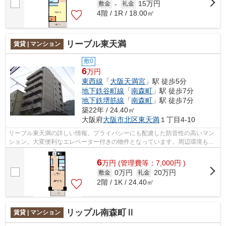
15万円
敷金
-
礼金
4階 / 1R / 18.00㎡
リーブル東天満
賃貸 | マンション
敷0
6
万円
東西線
「
大阪天満宮
」駅 徒歩5分
地下鉄谷町線
「
南森町
」駅 徒歩7分
地下鉄堺筋線
「
南森町
」駅 徒歩7分
築22年 / 24.40㎡
大阪府
大阪市北区
東天満
１丁目4-10
リーブル東天満の詳しい情報。プライバシーにも配慮した防音性の高いマン
ション。大変便利なエレベーター付きの物件となっています。周辺環境も良
好で、物件から徒歩5分には駅も立地し...
6
万
円
(管理費等：7,000円 )
0万円
20万円
敷金
礼金
2階 / 1K / 24.40㎡
リップル南森町Ⅱ
賃貸 | マンション