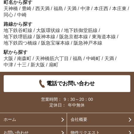
町名から探す
天神橋
/
豊崎
/
西天満
/
福島
/
天満
/
中津
/
本庄西
/
本庄東
/
同心
/
中崎
路線から探す
地下鉄谷町線
/
大阪環状線
/
地下鉄御堂筋線
/
地下鉄堺筋線
/
阪神本線
/
阪急京都本線
/
東海道本線
/
地下鉄四つ橋線
/
阪急宝塚本線
/
阪急神戸本線
駅から探す
大阪
/
南森町
/
天神橋筋六丁目
/
福島
/
中崎町
/
天満
/
中津
/
十三
/
新大阪
/
扇町
電話でお問い合わせ
営業時間：
9：30～20：00
定休日：
年中無休
ホーム
会社概要
お問い合わせ
物件リクエスト