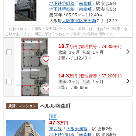
地下鉄谷町線
「
南森町
」駅 徒歩5分
地下鉄堺筋線
「
南森町
」駅 徒歩5分
築50年 / 85.95㎡～112.40㎡
大阪府
大阪市北区
東天満
２丁目2-17
こだわりポイント満載の東天満パークビル。周辺には、徒歩3分で利用でき
る駅があります。周辺に駅が2つあるので電車での移動が便利です。
18.7
万
円
(管理費等：74,800円 )
3ヶ月
1ヶ月
敷金
礼金
2階 / - / 112.40㎡
14.3
万
円
(管理費等：57,200円 )
3ヶ月
1ヶ月
敷金
礼金
3階 / - / 85.95㎡
ペルル南森町
賃貸 | マンション
礼0
47.3
万円
東西線
「
大阪天満宮
」駅 徒歩2分
地下鉄谷町線
「
南森町
」駅 徒歩6分