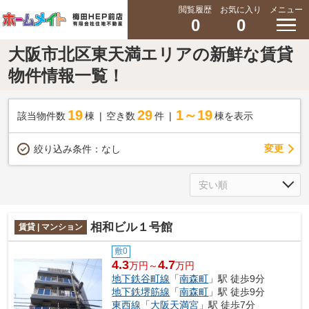
閲覧履歴
お気に入り
メニュー
0
0
大阪市北区東天満エリアの新鮮な賃貸
物件情報一覧！
19
29
1～19
該当物件数
棟
空き数
件
棟を表示
変更
絞り込み条件：
なし
相和ビル１号館
賃貸 | マンション
敷0
4.3
4.7
万円～
万円
地下鉄谷町線
「
南森町
」駅 徒歩9分
地下鉄堺筋線
「
南森町
」駅 徒歩9分
東西線
「
大阪天満宮
」駅 徒歩7分