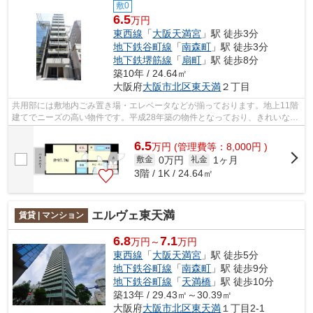
敷0
6.5
万円
東西線
「
大阪天満宮
」駅 徒歩3分
地下鉄谷町線
「
南森町
」駅 徒歩3分
地下鉄堺筋線
「
扇町
」駅 徒歩8分
築10年 / 24.64㎡
大阪府
大阪市北区
東天満
２丁目
共用部には敷地内ごみ置き場・エレベータなどが揃っております。地上11階
建てでニーズの高い物件です。平成28年築の物件となっており、きれいな室
内が魅力となっています。こちらの物...
6.5
万
円
(管理費等：8,000円 )
0万円
1ヶ月
敷金
礼金
3階 / 1K / 24.64㎡
エルヴェ東天満
賃貸 | マンション
6.8
7.1
万円～
万円
東西線
「
大阪天満宮
」駅 徒歩5分
地下鉄谷町線
「
南森町
」駅 徒歩9分
地下鉄谷町線
「
天満橋
」駅 徒歩10分
築13年 / 29.43㎡～30.39㎡
大阪府
大阪市北区
東天満
１丁目2-1