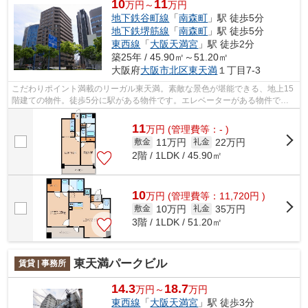
10
11
万円～
万円
地下鉄谷町線
「
南森町
」駅 徒歩5分
地下鉄堺筋線
「
南森町
」駅 徒歩5分
東西線
「
大阪天満宮
」駅 徒歩2分
築25年 / 45.90㎡～51.20㎡
大阪府
大阪市北区
東天満
１丁目7-3
こだわりポイント満載のリーガル東天満。素敵な景色が堪能できる、地上15
階建ての物件。徒歩5分に駅がある物件です。エレベーターがある物件で
す。気になることがありましたら、umeda@...
11
万
円
(管理費等：- )
11万円
22万円
敷金
礼金
2階 / 1LDK / 45.90㎡
10
万
円
(管理費等：11,720円 )
10万円
35万円
敷金
礼金
3階 / 1LDK / 51.20㎡
東天満パークビル
賃貸 | 事務所
14.3
18.7
万円～
万円
東西線
「
大阪天満宮
」駅 徒歩3分