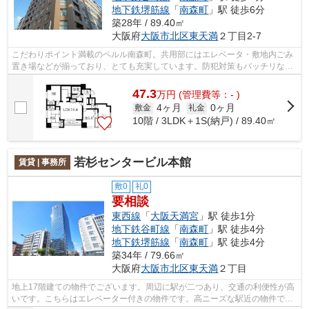
地下鉄堺筋線
「
南森町
」駅 徒歩6分
築28年 / 89.40㎡
大阪府
大阪市北区
東天満
２丁目2-7
こだわりポイント満載のペルル南森町。共用部にはエレベータ・敷地内ごみ
置き場などが揃っており、とても充実しています。防犯対策もバッチリなマ
ンションタイプの物件です。弊社では...
47.3
万
円
(管理費等：- )
4ヶ月
0ヶ月
敷金
礼金
10階 / 3LDK＋1S(納戸) / 89.40㎡
若杉センタービル本館
賃貸 | 事務所
敷0
礼0
要相談
東西線
「
大阪天満宮
」駅 徒歩1分
地下鉄谷町線
「
南森町
」駅 徒歩4分
地下鉄堺筋線
「
南森町
」駅 徒歩4分
築34年 / 79.66㎡
大阪府
大阪市北区
東天満
２丁目
地上17階建ての物件でございます。周辺に駅が二つあり、交通の利便性が高
いです。こちらはエレベーター付きの物件です。高ニーズな駅近の物件で、