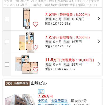
☆交通、買い物にとっても便利な立地☆お部屋の設備も充実しています☆ホ
ームメイトFC梅田HEP前店は、大阪市内の最新物件情報を網羅しておりま
す。地域密着のホームメイトFC梅田HEP前店だ...
7.5
万
円
(管理費等：8,000円 )
0ヶ月
16.6万円
敷金
礼金
5階 / 1K / 30.39㎡
7.2
万
円
(管理費等：8,000円 )
0ヶ月
16万円
敷金
礼金
9階 / 1K / 24.57㎡
11.5
万
円
(管理費等：10,000円 )
0ヶ月
25万円
敷金
礼金
9階 / 1LDK / 46.50㎡
山崎ビル
賃貸 | 店舗事務所
敷0
7.26
万円
東西線
「
大阪天満宮
」駅 徒歩5分