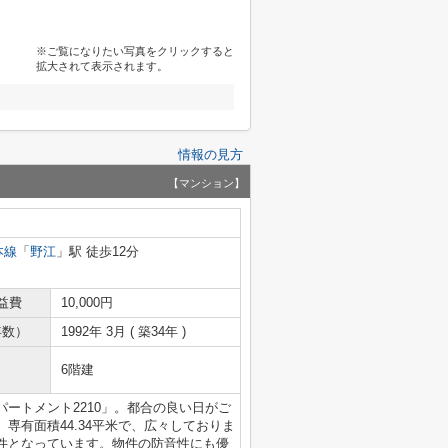
※ご覧になりたい写真をクリックすると
拡大されて表示されます。
情報の見方
【マンション】
本線
「
野江
」駅 徒歩12分
益費
10,000円
年数）
1992年 3月 ( 築34年 )
6階建
ートメント2210」。都合の良い日がご
専有面積44.34平米で、広々しておりま
件となっています。物件の防音性にも優