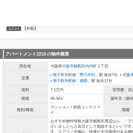
【外観】
コメント
アパートメント2210
の物件概要
所在地
大阪府
大阪市都島区
内代町
２丁目
地下鉄谷町線
「
野江内代
」駅 徒歩7分
京阪
交通
地下鉄谷町線
「
都島
」駅 徒歩17分
賃料
7.1万円
管理費・共
面積
44.34㎡
築年月（築
マンション / 鉄筋コンクリー
種別/構造
階建
ト
おすすめ物件情報大阪市都島区周辺なら、「アパ
ざいましたら入居日として相談するといいです。
す。エアコン完備の、快適な生活環境のある物