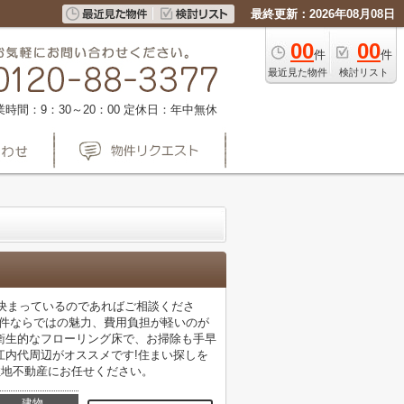
最終更新：2026年08月08日
00
00
件
件
最近見た物件
検討リスト
業時間：9：30～20：00
定休日：年中無休
が決まっているのであればご相談くださ
物件ならではの魅力、費用負担が軽いのが
衛生的なフローリング床で、お掃除も手早
江内代周辺がオススメです!住まい探しを
住地不動産にお任せください。
建物