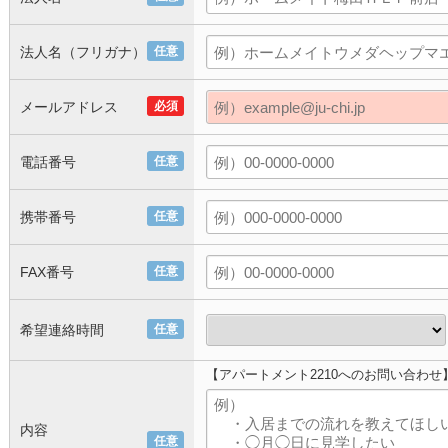
法人名（フリガナ）
任意
メールアドレス
必須
電話番号
任意
携帯番号
任意
FAX番号
任意
希望連絡時間
任意
【アパートメント2210へのお問い合わせ
内容
任意