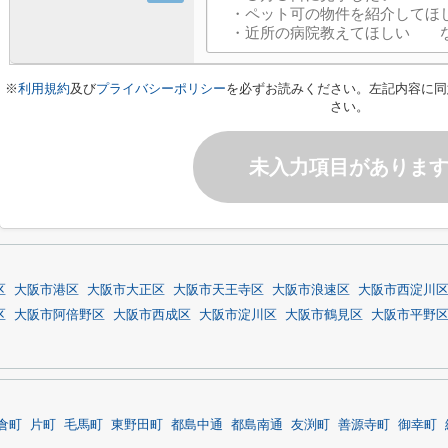
※
利用規約
及び
プライバシーポリシー
を必ずお読みください。左記内容に同
さい。
未入力項目がありま
区
大阪市港区
大阪市大正区
大阪市天王寺区
大阪市浪速区
大阪市西淀川
区
大阪市阿倍野区
大阪市西成区
大阪市淀川区
大阪市鶴見区
大阪市平野
倉町
片町
毛馬町
東野田町
都島中通
都島南通
友渕町
善源寺町
御幸町