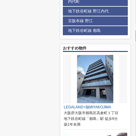
内代町
地下鉄谷町線 野江内代
京阪本線 野江
地下鉄谷町線 都島
おすすめ物件
LEGALAND+猫MIYAKOJIMA
大阪府大阪市都島区高倉町１丁目
地下鉄谷町線「都島」駅 徒歩9分
築1年未満