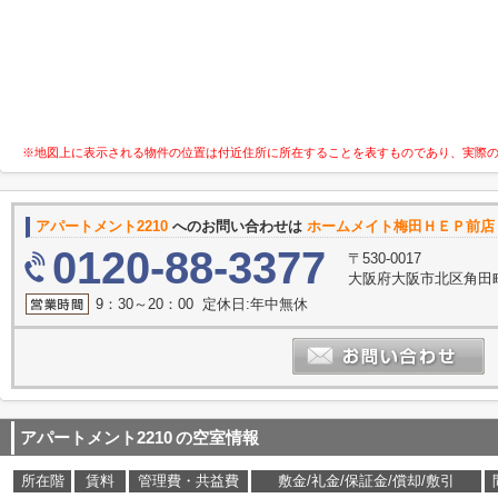
※地図上に表示される物件の位置は付近住所に所在することを表すものであり、実際
アパートメント2210
へのお問い合わせは
ホームメイト梅田ＨＥＰ前店 
0120-88-3377
〒530-0017
大阪府大阪市北区角田町
9：30～20：00 定休日:年中無休
アパートメント2210
の空室情報
所在階
賃料
管理費・共益費
敷金/礼金/保証金/償却/敷引