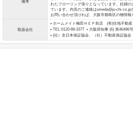
備考
れたフローリング張りとなっています。妊婦の
ています。内見のご連絡はumeda@ju-chi.c
お問い合わせ頂ければ、大阪市都島区の物情報
ホームメイト梅田ＨＥＰ前店 (有)住地不動産
TEL:0120-88-3377
大阪府知事 (6) 第46496
取扱会社
(社）全日本保証協会、（社）不動産保証協会