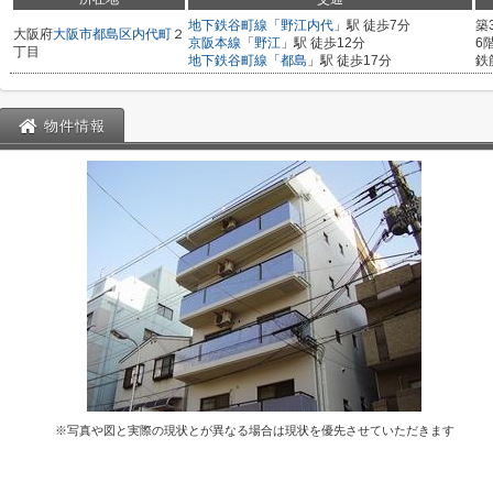
地下鉄谷町線
「
野江内代
」駅 徒歩7分
築
大阪府
大阪市都島区
内代町
２
京阪本線
「
野江
」駅 徒歩12分
6
丁目
地下鉄谷町線
「
都島
」駅 徒歩17分
鉄
物件情報
※写真や図と実際の現状とが異なる場合は現状を優先させていただきます