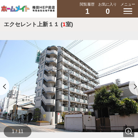
閲覧履歴
お気に入り
メニュー
1
0
エクセレント上新１１ (
1
室)
1 / 11