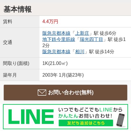
基本情報
賃料
4.4万円
阪急京都本線
「
上新庄
」駅 徒歩6分
地下鉄今里筋線
「
瑞光四丁目
」駅 徒歩1
交通
2分
阪急京都本線
「
相川
」駅 徒歩14分
間取り(面積)
1K(21.00㎡)
築年月
2003年 1月(築23年)
お問い合わせ(無料)