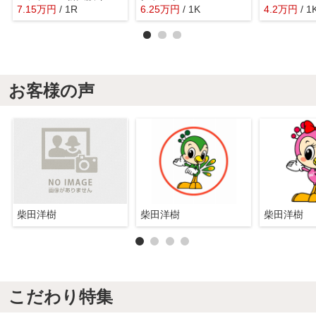
7.15
万
円
/ 1R
6.25
万
円
/ 1K
4.2
万
円
/ 1
お客様の声
柴田洋樹
柴田洋樹
柴田洋樹
こだわり特集