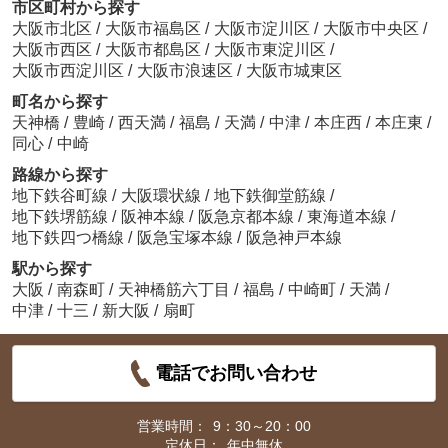
市区町村から探す
大阪市北区
/
大阪市福島区
/
大阪市淀川区
/
大阪市中央区
/
大阪市西区
/
大阪市都島区
/
大阪市東淀川区
/
大阪市西淀川区
/
大阪市浪速区
/
大阪市城東区
町名から探す
天神橋
/
豊崎
/
西天満
/
福島
/
天満
/
中津
/
本庄西
/
本庄東
/
同心
/
中崎
路線から探す
地下鉄谷町線
/
大阪環状線
/
地下鉄御堂筋線
/
地下鉄堺筋線
/
阪神本線
/
阪急京都本線
/
東海道本線
/
地下鉄四つ橋線
/
阪急宝塚本線
/
阪急神戸本線
駅から探す
大阪
/
南森町
/
天神橋筋六丁目
/
福島
/
中崎町
/
天満
/
中津
/
十三
/
新大阪
/
扇町
電話でお問い合わせ
営業時間：
9：30～20：00
定休日：
年中無休