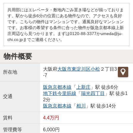
共用部にはエレベータ・敷地内ごみ置き場などが揃っておりま
す。駅から徒歩6分の位置にある物件なので、アクセスも良好
です。こちらの物件はマンションです。通風良好なマンション
です。お客様の希望する条件に合った物件が阪急京都本線上新
庄周辺なら見つかります。まずは0120-88-3377かumeda@ju-
chi.co.jpまでご連絡ください。
物件概要
大阪府
大阪市東淀川区
小松
２丁目3
所在地
-7
阪急京都本線
「
上新庄
」駅 徒歩6分
地下鉄今里筋線
「
瑞光四丁目
」駅 徒歩1
交通
2分
阪急京都本線
「
相川
」駅 徒歩14分
賃料
4.4万円
管理費等
6,000円