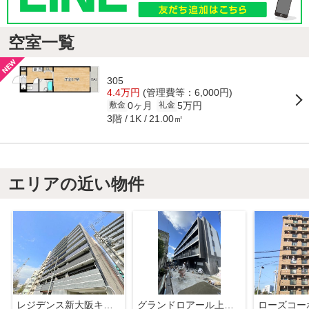
空室一覧
305
4.4万円
(管理費等：6,000円)
0ヶ月
5万円
敷金
礼金
3階
21.00㎡
1K
エリアの近い物件
レジデンス新大阪キャトルセゾン
グランドロアール上新庄
ローズコー