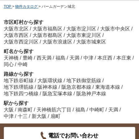
TOP
>
物件カタログ
>
パームガーデン城北
市区町村から探す
大阪市北区
/
大阪市福島区
/
大阪市淀川区
/
大阪市中央区
/
大阪市西区
/
大阪市都島区
/
大阪市東淀川区
/
大阪市西淀川区
/
大阪市浪速区
/
大阪市城東区
町名から探す
天神橋
/
豊崎
/
西天満
/
福島
/
天満
/
中津
/
本庄西
/
本庄東
/
同心
/
中崎
路線から探す
地下鉄谷町線
/
大阪環状線
/
地下鉄御堂筋線
/
地下鉄堺筋線
/
阪神本線
/
阪急京都本線
/
東海道本線
/
地下鉄四つ橋線
/
阪急宝塚本線
/
阪急神戸本線
駅から探す
大阪
/
南森町
/
天神橋筋六丁目
/
福島
/
中崎町
/
天満
/
中津
/
十三
/
新大阪
/
扇町
電話でお問い合わせ