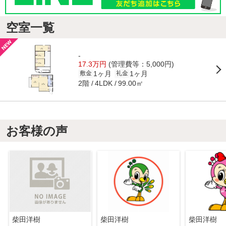
空室一覧
-
17.3万円
(管理費等：5,000円)
1ヶ月
1ヶ月
敷金
礼金
2階
99.00㎡
4LDK
お客様の声
柴田洋樹
柴田洋樹
柴田洋樹