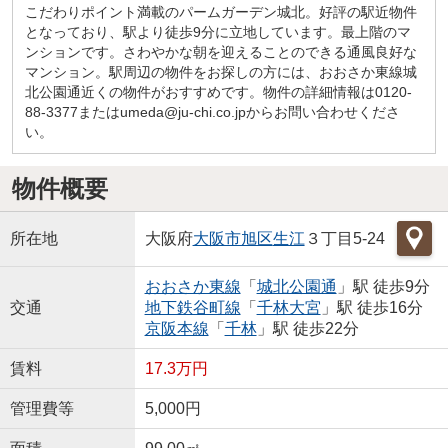
こだわりポイント満載のパームガーデン城北。好評の駅近物件
となっており、駅より徒歩9分に立地しています。最上階のマ
ンションです。さわやかな朝を迎えることのできる通風良好な
マンション。駅周辺の物件をお探しの方には、おおさか東線城
北公園通近くの物件がおすすめです。物件の詳細情報は0120-
88-3377またはumeda@ju-chi.co.jpからお問い合わせくださ
い。
物件概要
所在地
大阪府
大阪市旭区
生江
３丁目5-24
おおさか東線
「
城北公園通
」駅 徒歩9分
交通
地下鉄谷町線
「
千林大宮
」駅 徒歩16分
京阪本線
「
千林
」駅 徒歩22分
賃料
17.3万円
管理費等
5,000円