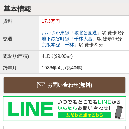
基本情報
賃料
17.3万円
おおさか東線
「
城北公園通
」駅 徒歩9分
交通
地下鉄谷町線
「
千林大宮
」駅 徒歩16分
京阪本線
「
千林
」駅 徒歩22分
間取り(面積)
4LDK(99.00㎡)
築年月
1986年 4月(築40年)
お問い合わせ(無料)