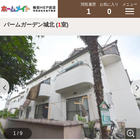
閲覧履歴
お気に入り
メニュー
1
0
パームガーデン城北 (
1
室)
1 / 9