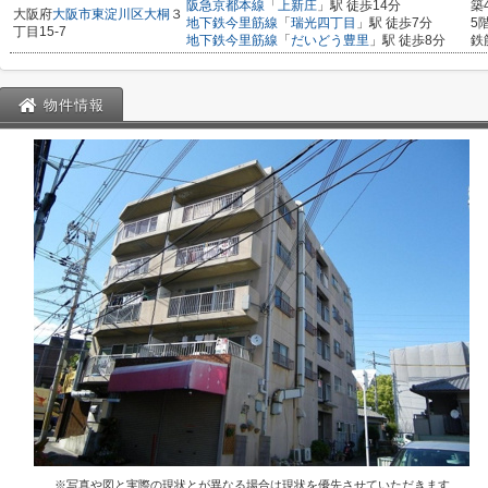
阪急京都本線
「
上新庄
」駅 徒歩14分
築
大阪府
大阪市東淀川区
大桐
３
地下鉄今里筋線
「
瑞光四丁目
」駅 徒歩7分
5
丁目15-7
地下鉄今里筋線
「
だいどう豊里
」駅 徒歩8分
鉄
物件情報
※写真や図と実際の現状とが異なる場合は現状を優先させていただきます