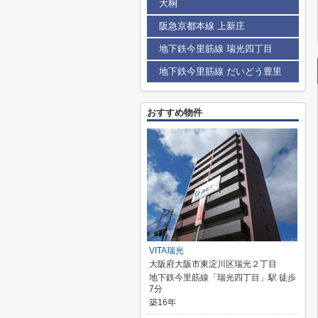
大桐
阪急京都本線 上新庄
地下鉄今里筋線 瑞光四丁目
地下鉄今里筋線 だいどう豊里
おすすめ物件
VITA瑞光
大阪府大阪市東淀川区瑞光２丁目
地下鉄今里筋線「瑞光四丁目」駅 徒歩
7分
築16年