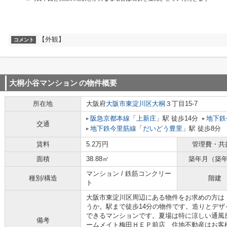
【外観】
コメント
大桐小谷マンション
の物件概要
所在地
大阪府
大阪市東淀川区
大桐
３丁目15-7
阪急京都本線
「
上新庄
」駅 徒歩14分
地下鉄
交通
地下鉄今里筋線
「
だいどう豊里
」駅 徒歩8分
賃料
5.2万円
管理費・共
面積
38.88㎡
築年月（築
マンション / 鉄筋コンクリー
種別/構造
階建
ト
大阪市東淀川区周辺にある物件をお求めの方は
うか。駅まで徒歩14分の物件です。造りとデ
できるマンションです。夏場は特に涼しい通風
備考
ームメイト梅田ＨＥＰ前店 住地不動産はお客