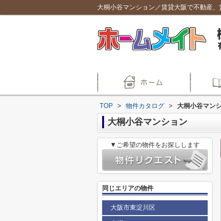
大桐小谷マンション／賃貸大阪で不動産、
TOP
>
物件カタログ
>
大桐小谷マン
大桐小谷マンション
▼ご希望の物件をお探しします
同じエリアの物件
大阪市東淀川区