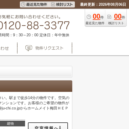
最終更新：2026年08月06日
00
00
件
件
最近見た物件
検討リスト
業時間：9：30～20：00
定休日：年中無休
い。駅まで徒歩14分の物件です。空気の
マンションです。お客様のご希望の物件が
chi.co.jpからホームメイト梅田ＨＥＰ
建物
空室情報へ