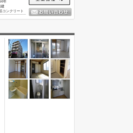
44年
階建
筋コンクリート