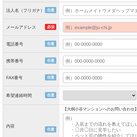
法人名（フリガナ）
任意
メールアドレス
必須
電話番号
任意
携帯番号
任意
FAX番号
任意
希望連絡時間
任意
【大桐小谷マンションへのお問い合わせ
内容
任意