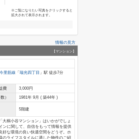
※ご覧になりたい写真をクリックすると
拡大されて表示されます。
情報の見方
【マンション】
今里筋線
「
瑞光四丁目
」駅 徒歩7分
益費
3,000円
年数）
1981年 9月 ( 築44年 )
5階建
「大桐小谷マンション」はいかがでしょ
ザインに関して、自信をもって情報を提供
良好な環境の良い快適空間をどうぞ。ホ
様のライフスタイルに適した物件のご紹