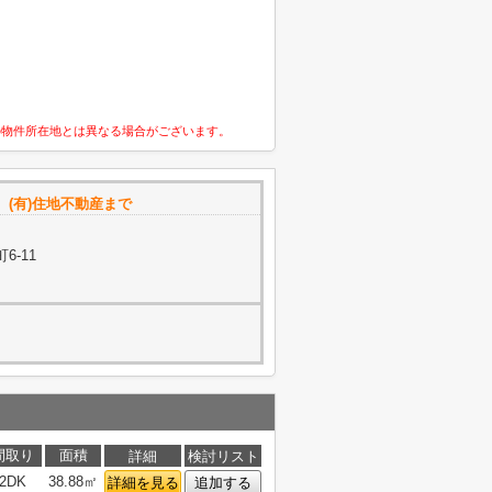
の物件所在地とは異なる場合がございます。
(有)住地不動産まで
6-11
間取り
面積
詳細
検討リスト
2DK
38.88㎡
詳細を見る
追加する