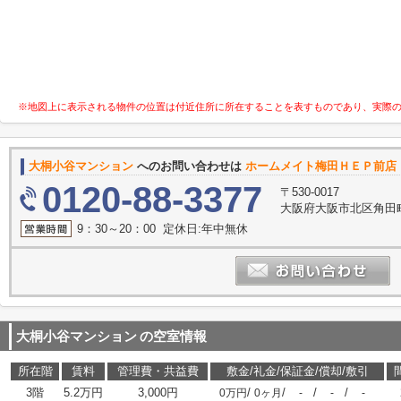
※地図上に表示される物件の位置は付近住所に所在することを表すものであり、実際
大桐小谷マンション
へのお問い合わせは
ホームメイト梅田ＨＥＰ前店 
0120-88-3377
〒530-0017
大阪府大阪市北区角田町
9：30～20：00 定休日:年中無休
大桐小谷マンション
の空室情報
所在階
賃料
管理費・共益費
敷金/礼金/保証金/償却/敷引
3階
5.2万円
3,000円
/
/
/
/
0万円
0ヶ月
-
-
-