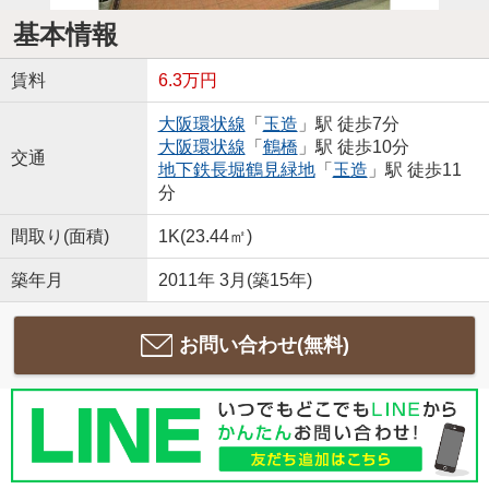
基本情報
賃料
6.3万円
大阪環状線
「
玉造
」駅 徒歩7分
大阪環状線
「
鶴橋
」駅 徒歩10分
交通
地下鉄長堀鶴見緑地
「
玉造
」駅 徒歩11
分
間取り(面積)
1K(23.44㎡)
築年月
2011年 3月(築15年)
お問い合わせ(無料)