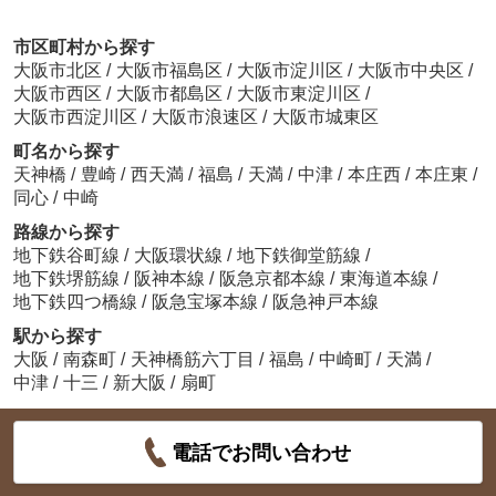
市区町村から探す
大阪市北区
/
大阪市福島区
/
大阪市淀川区
/
大阪市中央区
/
大阪市西区
/
大阪市都島区
/
大阪市東淀川区
/
大阪市西淀川区
/
大阪市浪速区
/
大阪市城東区
町名から探す
天神橋
/
豊崎
/
西天満
/
福島
/
天満
/
中津
/
本庄西
/
本庄東
/
同心
/
中崎
路線から探す
地下鉄谷町線
/
大阪環状線
/
地下鉄御堂筋線
/
地下鉄堺筋線
/
阪神本線
/
阪急京都本線
/
東海道本線
/
地下鉄四つ橋線
/
阪急宝塚本線
/
阪急神戸本線
駅から探す
大阪
/
南森町
/
天神橋筋六丁目
/
福島
/
中崎町
/
天満
/
中津
/
十三
/
新大阪
/
扇町
電話でお問い合わせ