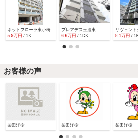
ネットフローラ東小橋
プレアデス玉造東
リヴェント
5.9
万
円
/ 1K
6.6
万
円
/ 1DK
8.1
万
円
/ 1
お客様の声
柴田洋樹
柴田洋樹
柴田洋樹