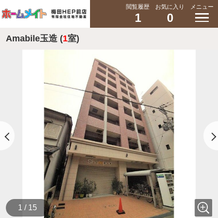
閲覧履歴
お気に入り
メニュー
1
0
Amabile玉造 (
1
室)
1 / 15