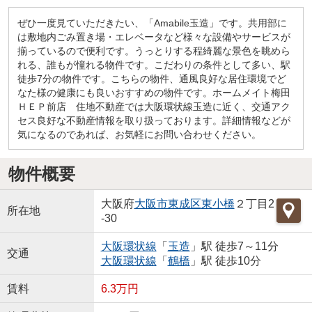
ぜひ一度見ていただきたい、「Amabile玉造」です。共用部に
は敷地内ごみ置き場・エレベータなど様々な設備やサービスが
揃っているので便利です。うっとりする程綺麗な景色を眺めら
れる、誰もが憧れる物件です。こだわりの条件として多い、駅
徒歩7分の物件です。こちらの物件、通風良好な居住環境でど
なた様の健康にも良いおすすめの物件です。ホームメイト梅田
ＨＥＰ前店 住地不動産では大阪環状線玉造に近く、交通アク
セス良好な不動産情報を取り扱っております。詳細情報などが
気になるのであれば、お気軽にお問い合わせください。
物件概要
大阪府
大阪市東成区
東小橋
２丁目2
所在地
-30
大阪環状線
「
玉造
」駅 徒歩7～11分
交通
大阪環状線
「
鶴橋
」駅 徒歩10分
賃料
6.3万円