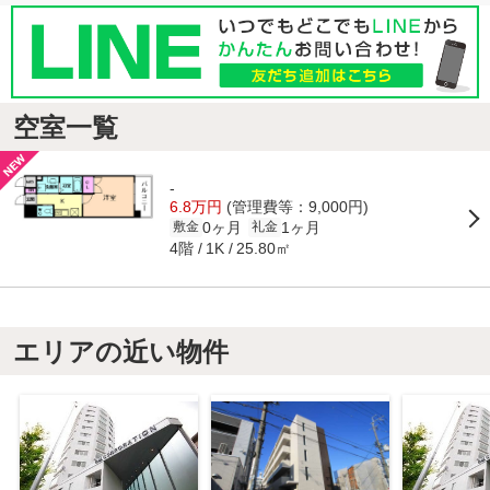
空室一覧
-
6.8万円
(管理費等：9,000円)
0ヶ月
1ヶ月
敷金
礼金
4階
25.80㎡
1K
エリアの近い物件