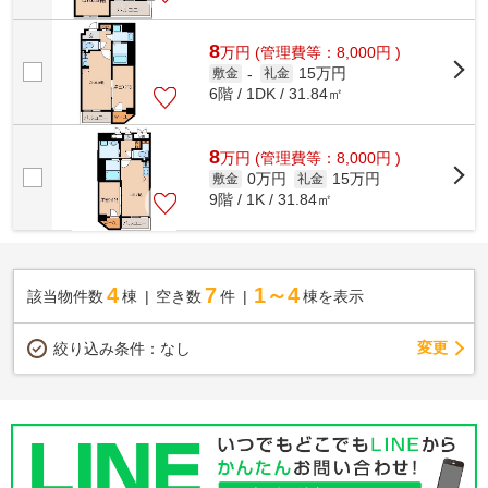
8
万
円
(管理費等：8,000円 )
15万円
敷金
-
礼金
6階 / 1DK / 31.84㎡
8
万
円
(管理費等：8,000円 )
0万円
15万円
敷金
礼金
9階 / 1K / 31.84㎡
4
7
1～4
該当物件数
棟
空き数
件
棟を表示
変更
絞り込み条件：
なし