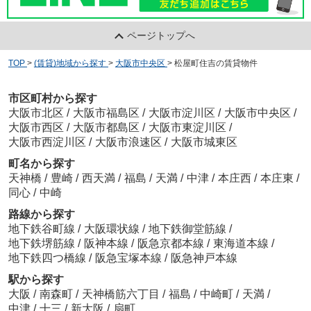
ページトップへ
TOP
>
(賃貸)地域から探す
>
大阪市中央区
>
松屋町住吉の賃貸物件
市区町村から探す
大阪市北区
/
大阪市福島区
/
大阪市淀川区
/
大阪市中央区
/
大阪市西区
/
大阪市都島区
/
大阪市東淀川区
/
大阪市西淀川区
/
大阪市浪速区
/
大阪市城東区
町名から探す
天神橋
/
豊崎
/
西天満
/
福島
/
天満
/
中津
/
本庄西
/
本庄東
/
同心
/
中崎
路線から探す
地下鉄谷町線
/
大阪環状線
/
地下鉄御堂筋線
/
地下鉄堺筋線
/
阪神本線
/
阪急京都本線
/
東海道本線
/
地下鉄四つ橋線
/
阪急宝塚本線
/
阪急神戸本線
駅から探す
大阪
/
南森町
/
天神橋筋六丁目
/
福島
/
中崎町
/
天満
/
中津
/
十三
/
新大阪
/
扇町