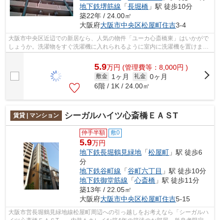
地下鉄堺筋線
「
長堀橋
」駅 徒歩10分
築22年 / 24.00㎡
大阪府
大阪市中央区
松屋町住吉
3-4
大阪市中央区近辺での新居なら、人気の物件「ユーカ心斎橋東」はいかがで
しょうか。洗濯物をすぐ洗濯機に入れられるように室内に洗濯機を置けま
す。お引っ越しのお日にちに関するご相...
5.9
万
円
(管理費等：8,000円 )
1ヶ月
0ヶ月
敷金
礼金
6階 / 1K / 24.00㎡
シーガルハイツ心斎橋ＥＡＳT
賃貸 | マンション
仲手半額
敷0
5.9
万円
地下鉄長堀鶴見緑地
「
松屋町
」駅 徒歩6
分
地下鉄谷町線
「
谷町六丁目
」駅 徒歩10分
地下鉄御堂筋線
「
心斎橋
」駅 徒歩11分
築13年 / 22.05㎡
大阪府
大阪市中央区
松屋町住吉
5-15
大阪市営長堀鶴見緑地線松屋町周辺への引っ越しをお考えなら「シーガルハ