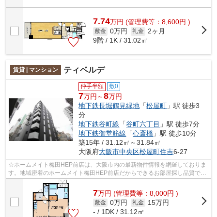
7.74
万
円
(管理費等：8,600円 )
0万円
2ヶ月
敷金
礼金
9階 / 1K / 31.02㎡
ティベルデ
賃貸 | マンション
仲手半額
敷0
7
8
万円～
万円
地下鉄長堀鶴見緑地
「
松屋町
」駅 徒歩3
分
地下鉄谷町線
「
谷町六丁目
」駅 徒歩7分
地下鉄御堂筋線
「
心斎橋
」駅 徒歩10分
築15年 / 31.12㎡～31.84㎡
大阪府
大阪市中央区
松屋町住吉
6-27
☆ホームメイト梅田HEP前店は、大阪市内の最新物件情報を網羅しておりま
す。地域密着のホームメイト梅田HEP前店だからできるお部屋探し品質であ
なたの理想のお部屋一緒に探しましょう♪...
7
万
円
(管理費等：8,000円 )
0万円
15万円
敷金
礼金
- / 1DK / 31.12㎡