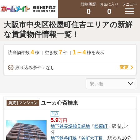
閲覧履歴
お気に入り
メニュー
0
0
大阪市中央区松屋町住吉エリアの新鮮
な賃貸物件情報一覧！
4
7
1～4
該当物件数
棟
空き数
件
棟を表示
変更
絞り込み条件：
なし
ユーカ心斎橋東
賃貸 | マンション
礼0
5.9
万円
地下鉄長堀鶴見緑地
「
松屋町
」駅 徒歩4
分
地下鉄谷町線
「
谷町六丁目
」駅 徒歩10分