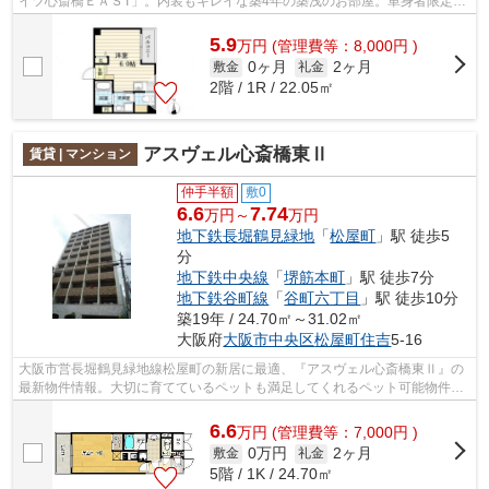
イツ心斎橋ＥＡＳT」。内装もキレイな築4年の築浅のお部屋。単身者限定の
お住まいなので初めて一人暮らしをす...
5.9
万
円
(管理費等：8,000円 )
0ヶ月
2ヶ月
敷金
礼金
2階 / 1R / 22.05㎡
アスヴェル心斎橋東Ⅱ
賃貸 | マンション
仲手半額
敷0
6.6
7.74
万円～
万円
地下鉄長堀鶴見緑地
「
松屋町
」駅 徒歩5
分
地下鉄中央線
「
堺筋本町
」駅 徒歩7分
地下鉄谷町線
「
谷町六丁目
」駅 徒歩10分
築19年 / 24.70㎡～31.02㎡
大阪府
大阪市中央区
松屋町住吉
5-16
大阪市営長堀鶴見緑地線松屋町の新居に最適、『アスヴェル心斎橋東Ⅱ』の
最新物件情報。大切に育てているペットも満足してくれるペット可能物件で
す。ネットの使いやすさがいい、光回線...
6.6
万
円
(管理費等：7,000円 )
0万円
2ヶ月
敷金
礼金
5階 / 1K / 24.70㎡