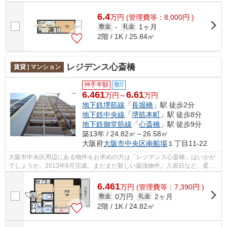
せん。初めての一人暮らしで料理も楽し...
6.4
万
円
(管理費等：8,000円 )
1ヶ月
敷金
-
礼金
2階 / 1K / 25.84㎡
レジデンス心斎橋
賃貸 | マンション
仲手半額
敷0
6.461
6.61
万円～
万円
地下鉄堺筋線
「
長堀橋
」駅 徒歩2分
地下鉄中央線
「
堺筋本町
」駅 徒歩8分
地下鉄御堂筋線
「
心斎橋
」駅 徒歩9分
築13年 / 24.82㎡～26.58㎡
大阪府
大阪市中央区
南船場
１丁目11-22
大阪市中央区周辺にある物件をお求めの方は「レジデンス心斎橋」はいかが
でしょうか。2013年8月完成、まだまだ新しい築浅物件。入居日など、柔軟
に対応できることもございます。お気軽...
6.461
万
円
(管理費等：7,390円 )
0万円
2ヶ月
敷金
礼金
2階 / 1K / 24.82㎡