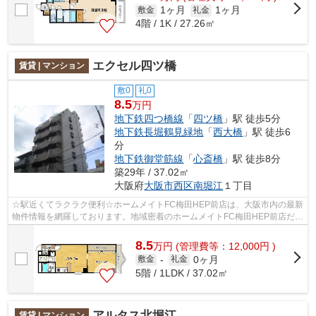
1ヶ月
1ヶ月
敷金
礼金
4階 / 1K / 27.26㎡
エクセル四ツ橋
賃貸 | マンション
敷0
礼0
8.5
万円
地下鉄四つ橋線
「
四ツ橋
」駅 徒歩5分
地下鉄長堀鶴見緑地
「
西大橋
」駅 徒歩6
分
地下鉄御堂筋線
「
心斎橋
」駅 徒歩8分
築29年 / 37.02㎡
大阪府
大阪市西区
南堀江
１丁目
☆駅近くてラクラク便利☆ホームメイトFC梅田HEP前店は、大阪市内の最新
物件情報を網羅しております。地域密着のホームメイトFC梅田HEP前店だか
らできるお部屋探し品質であなたの理想の...
8.5
万
円
(管理費等：12,000円 )
0ヶ月
敷金
-
礼金
5階 / 1LDK / 37.02㎡
アルタス北堀江
賃貸 | マンション