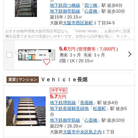
地下鉄四つ橋線
「
四ツ橋
」駅 徒歩6分
地下鉄御堂筋線
「
心斎橋
」駅 徒歩10分
築15年 / 20.15㎡
大阪府
大阪市西区
新町
１丁目34-5
おすすめ物件情報大阪市西区周辺なら、「Viento Verde」。お家の中に洗濯
機を設置できるので洗濯がしやすいです。女性からの評価が良い、キッチン
スぺースのある物件。地上15階建ての...
5.6
万
円
(管理費等：7,000円 )
1ヶ月
1ヶ月
敷金
礼金
2階 / 1K / 20.15㎡
Ｖｅｈｉｃｌｅ長堀
賃貸 | マンション
仲手半額
5.7
万円
地下鉄堺筋線
「
長堀橋
」駅 徒歩4分
地下鉄長堀鶴見緑地
「
松屋町
」駅 徒歩5
分
地下鉄御堂筋線
「
心斎橋
」駅 徒歩10分
築22年 / 26.20㎡
大阪府
大阪市中央区
島之内
１丁目