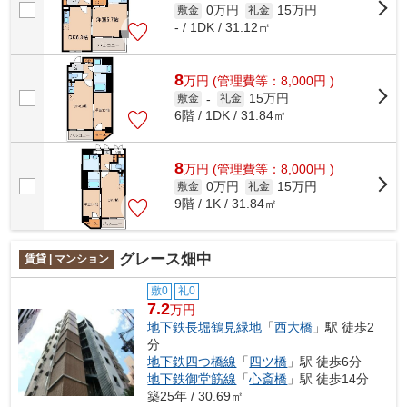
0万円
15万円
敷金
礼金
- / 1DK / 31.12㎡
8
万
円
(管理費等：8,000円 )
15万円
敷金
-
礼金
6階 / 1DK / 31.84㎡
8
万
円
(管理費等：8,000円 )
0万円
15万円
敷金
礼金
9階 / 1K / 31.84㎡
グレース畑中
賃貸 | マンション
敷0
礼0
7.2
万円
地下鉄長堀鶴見緑地
「
西大橋
」駅 徒歩2
分
地下鉄四つ橋線
「
四ツ橋
」駅 徒歩6分
地下鉄御堂筋線
「
心斎橋
」駅 徒歩14分
築25年 / 30.69㎡