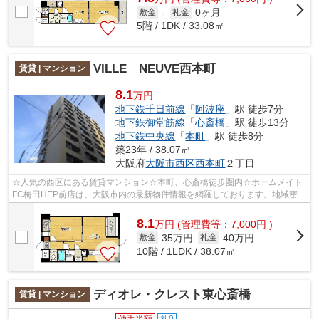
0ヶ月
敷金
-
礼金
5階 / 1DK / 33.08㎡
VILLE NEUVE西本町
賃貸 | マンション
8.1
万円
地下鉄千日前線
「
阿波座
」駅 徒歩7分
地下鉄御堂筋線
「
心斎橋
」駅 徒歩13分
地下鉄中央線
「
本町
」駅 徒歩8分
築23年 / 38.07㎡
大阪府
大阪市西区
西本町
２丁目
☆人気の西区にある賃貸マンション☆本町、心斎橋徒歩圏内☆ホームメイト
FC梅田HEP前店は、大阪市内の最新物件情報を網羅しております。地域密着
のホームメイトFC梅田HEP前店だからできる...
8.1
万
円
(管理費等：7,000円 )
35万円
40万円
敷金
礼金
10階 / 1LDK / 38.07㎡
ディオレ・クレスト東心斎橋
賃貸 | マンション