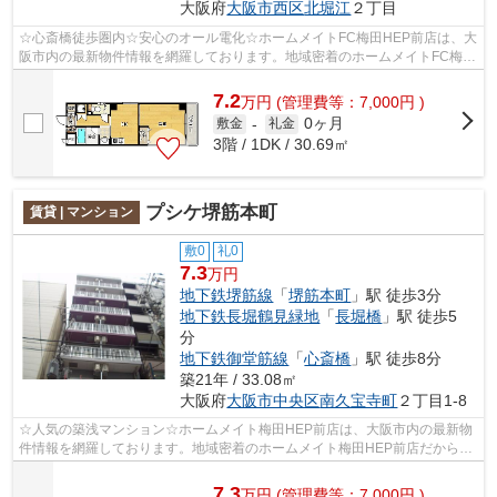
大阪府
大阪市西区
北堀江
２丁目
☆心斎橋徒歩圏内☆安心のオール電化☆ホームメイトFC梅田HEP前店は、大
阪市内の最新物件情報を網羅しております。地域密着のホームメイトFC梅田
HEP前店だからできるお部屋探し品質であな...
7.2
万
円
(管理費等：7,000円 )
0ヶ月
敷金
-
礼金
3階 / 1DK / 30.69㎡
プシケ堺筋本町
賃貸 | マンション
敷0
礼0
7.3
万円
地下鉄堺筋線
「
堺筋本町
」駅 徒歩3分
地下鉄長堀鶴見緑地
「
長堀橋
」駅 徒歩5
分
地下鉄御堂筋線
「
心斎橋
」駅 徒歩8分
築21年 / 33.08㎡
大阪府
大阪市中央区
南久宝寺町
２丁目1-8
☆人気の築浅マンション☆ホームメイト梅田HEP前店は、大阪市内の最新物
件情報を網羅しております。地域密着のホームメイト梅田HEP前店だからで
きるお部屋探し品質であなたの理想のお部...
7.3
万
円
(管理費等：7,000円 )