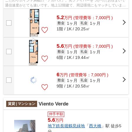
こだわりポイント満載の『アルバス』。光ファイバーをつかったお住まいで
通信速度がとても速いです。地上12階建て、周辺環境にもマッチしていま
す。RC構造により構造形式を選ぶことが...
5.2
万
円
(管理費等：7,000円 )
1ヶ月
1ヶ月
敷金
礼金
1階 / 1K / 20.25㎡
5.6
万
円
(管理費等：7,000円 )
1ヶ月
1ヶ月
敷金
礼金
6階 / 1K / 19.44㎡
6
万
円
(管理費等：7,000円 )
1ヶ月
1ヶ月
敷金
礼金
9階 / 1K / 20.58㎡
Viento Verde
賃貸 | マンション
仲手半額
5.6
万円
地下鉄長堀鶴見緑地
「
西大橋
」駅 徒歩5
分