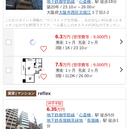
地下鉄御堂筋線
「
心斎橋
」駅 徒歩18分
築20年 / 23.10㎡～26.00㎡
大阪府
大阪市西区
北堀江
３丁目2-2
こだわりポイント満載の『ヴィストリア立売堀』。火が出ないIHを使ったキ
ッチンなのでお料理ラクラク。一人暮らしのオススメの1Kなのでキッチンも
あって暮らしやすい。快適な住み心地...
6.3
万
円
(管理費等：9,000円 )
1ヶ月
2ヶ月
敷金
礼金
3階 / 1K / 23.10㎡
7.5
万
円
(管理費等：9,000円 )
1ヶ月
2ヶ月
敷金
礼金
3階 / 1LDK / 26.00㎡
reflex
賃貸 | マンション
仲手半額
6.35
万円
地下鉄御堂筋線
「
心斎橋
」駅 徒歩5分
地下鉄長堀鶴見緑地
「
長堀橋
」駅 徒歩1
分