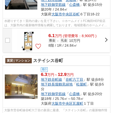
地下鉄御堂筋線
「
心斎橋
」駅 徒歩15分
築20年 / 24.84㎡
大阪府
大阪市中央区
谷町
６丁目18-22
水廻りすてき！室内の違いを見て下さい。☆ホームメイトFC梅田HEP前店
は、大阪市内の最新物件情報を網羅しております。地域密着のホームメイト
FC梅田HEP前店だからできるお部屋探し品質...
6.1
万
円
(管理費等：8,900円 )
10万円
敷金
-
礼金
8階 / 1R / 24.84㎡
ステイシス谷町
賃貸 | マンション
敷0
6.3
12.9
万円～
万円
地下鉄谷町線
「
谷町六丁目
」駅 徒歩8分
地下鉄長堀鶴見緑地
「
松屋町
」駅 徒歩5
分
地下鉄御堂筋線
「
心斎橋
」駅 徒歩20分
築18年 / 25.76㎡～50.78㎡
大阪府
大阪市中央区
瓦屋町
１丁目
大阪市営谷町線谷町六丁目の新居に最適、『ステイシス谷町』の最新物件情