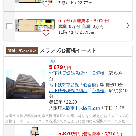
7階 / 1K / 22.77㎡
6
万
円
(管理費等：8,000円 )
0万円
0万円
敷金
礼金
11階 / 1K / 25.95㎡
スワンズ心斎橋イースト
賃貸 | マンション
敷0
5.879
万円
地下鉄長堀鶴見緑地
「
長堀橋
」駅 徒歩4
分
地下鉄御堂筋線
「
心斎橋
」駅 徒歩10分
地下鉄長堀鶴見緑地
「
心斎橋
」駅 徒歩10
分
築15年 / 22.20㎡
大阪府
大阪市中央区
島之内
１丁目12-26
大阪市営長堀鶴見緑地線長堀橋周辺への引っ越しをお考えなら「スワンズ心
斎橋イースト」。ラクラク洗濯ができるように室内に洗濯機スペースがあり
ます。初の一人暮らしでそれをきっか...
5.879
万
円
(管理費等：5,710円 )