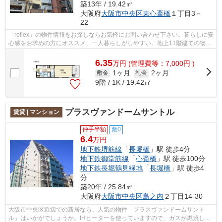
築13年 / 19.42㎡
大阪府
大阪市中央区
東心斎橋
１丁目3－
22
「reflex」の物件情報をお探しならお気軽にお問い合わせ下さい。暮らしに安
心感をお求めの方にオススメ、一人暮らしがしやすい。地上11階建ての物件
をご紹介。地震への強度も強い、鉄...
6.35
万
円
(管理費等：7,000円 )
1ヶ月
2ヶ月
敷金
礼金
9階 / 1K / 19.42㎡
プラスヴァンドームサントル
賃貸 | マンション
仲手半額
敷0
6.4
万円
地下鉄堺筋線
「
長堀橋
」駅 徒歩4分
地下鉄御堂筋線
「
心斎橋
」駅 徒歩100分
地下鉄長堀鶴見緑地
「
長堀橋
」駅 徒歩4
分
築20年 / 25.84㎡
大阪府
大阪市中央区
島之内
２丁目14-30
大阪市中央区近辺での新居なら、人気の物件「プラスヴァンドームサント
ル」はいかがでしょうか。IHヒーターを使っていますので、ガスが燃焼しま