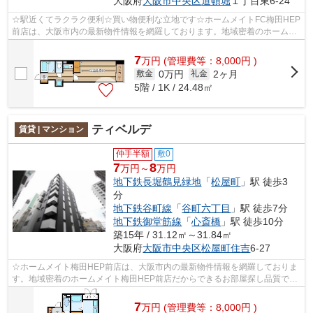
大阪府
大阪市中央区
道頓堀
１丁目東6-24
☆駅近くてラクラク便利☆買い物便利な立地です☆ホームメイトFC梅田HEP
前店は、大阪市内の最新物件情報を網羅しております。地域密着のホームメ
イトFC梅田HEP前店だからできるお部屋探し...
7
万
円
(管理費等：8,000円 )
0万円
2ヶ月
敷金
礼金
5階 / 1K / 24.48㎡
ティベルデ
賃貸 | マンション
仲手半額
敷0
7
8
万円～
万円
地下鉄長堀鶴見緑地
「
松屋町
」駅 徒歩3
分
地下鉄谷町線
「
谷町六丁目
」駅 徒歩7分
地下鉄御堂筋線
「
心斎橋
」駅 徒歩10分
築15年 / 31.12㎡～31.84㎡
大阪府
大阪市中央区
松屋町住吉
6-27
☆ホームメイト梅田HEP前店は、大阪市内の最新物件情報を網羅しておりま
す。地域密着のホームメイト梅田HEP前店だからできるお部屋探し品質であ
なたの理想のお部屋一緒に探しましょう♪...
7
万
円
(管理費等：8,000円 )