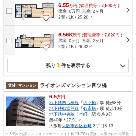
6.55
万
円
(管理費等：7,500円 )
0万円
2ヶ月
敷金
礼金
2階 / 1K / 25.20㎡
6.568
万
円
(管理費等：7,820円 )
0ヶ月
2ヶ月
敷金
礼金
2階 / 1K / 26.32㎡
1
残り
件を表示する
ライオンズマンション四ツ橋
賃貸 | マンション
6.5
万円
地下鉄四つ橋線
「
四ツ橋
」駅 徒歩8分
地下鉄御堂筋線
「
心斎橋
」駅 徒歩10分
地下鉄中央線
「
本町
」駅 徒歩9分
築40年 / 27.51㎡
大阪府
大阪市西区
新町
２丁目3-13
☆人気の分譲マンション☆ホームメイト梅田HEP前店は、大阪市内の最新物