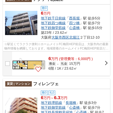
敷0
6
万円
地下鉄千日前線
「
西長堀
」駅 徒歩5分
地下鉄四つ橋線
「
四ツ橋
」駅 徒歩7分
地下鉄御堂筋線
「
心斎橋
」駅 徒歩15分
築23年 / 23.62㎡
大阪府
大阪市西区
北堀江
２丁目12-10
☆駅近くてラクラク便利☆ホームメイトFC梅田HEP前店は、大阪市内の最新
物件情報を網羅しております。地域密着のホームメイトFC梅田HEP前店だか
らできるお部屋探し品質であなたの理想の...
6
万
円
(管理費等：6,000円 )
15万円
敷金
-
礼金
6階 / 1K / 23.62㎡
フィレンツェ
賃貸 | マンション
敷0
礼0
6
6.3
万円～
万円
地下鉄堺筋線
「
長堀橋
」駅 徒歩3分
地下鉄御堂筋線
「
心斎橋
」駅 徒歩7分
地下鉄長堀鶴見緑地
「
心斎橋
」駅 徒歩7