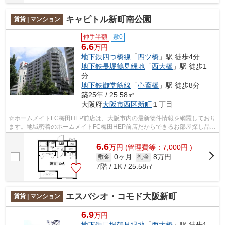
キャピトル新町南公園
賃貸 | マンション
仲手半額
敷0
6.6
万円
地下鉄四つ橋線
「
四ツ橋
」駅 徒歩4分
地下鉄長堀鶴見緑地
「
西大橋
」駅 徒歩1
分
地下鉄御堂筋線
「
心斎橋
」駅 徒歩8分
築25年 / 25.58㎡
大阪府
大阪市西区
新町
１丁目
☆ホームメイトFC梅田HEP前店は、大阪市内の最新物件情報を網羅しており
ます。地域密着のホームメイトFC梅田HEP前店だからできるお部屋探し品質
であなたの理想のお部屋一緒に探しましょ...
6.6
万
円
(管理費等：7,000円 )
0ヶ月
8万円
敷金
礼金
7階 / 1K / 25.58㎡
エスパシオ・コモド大阪新町
賃貸 | マンション
6.9
万円