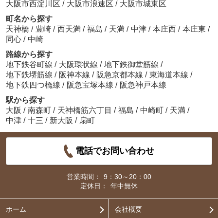
大阪市西淀川区
/
大阪市浪速区
/
大阪市城東区
町名から探す
天神橋
/
豊崎
/
西天満
/
福島
/
天満
/
中津
/
本庄西
/
本庄東
/
同心
/
中崎
路線から探す
地下鉄谷町線
/
大阪環状線
/
地下鉄御堂筋線
/
地下鉄堺筋線
/
阪神本線
/
阪急京都本線
/
東海道本線
/
地下鉄四つ橋線
/
阪急宝塚本線
/
阪急神戸本線
駅から探す
大阪
/
南森町
/
天神橋筋六丁目
/
福島
/
中崎町
/
天満
/
中津
/
十三
/
新大阪
/
扇町
電話でお問い合わせ
営業時間：
9：30～20：00
定休日：
年中無休
ホーム
会社概要