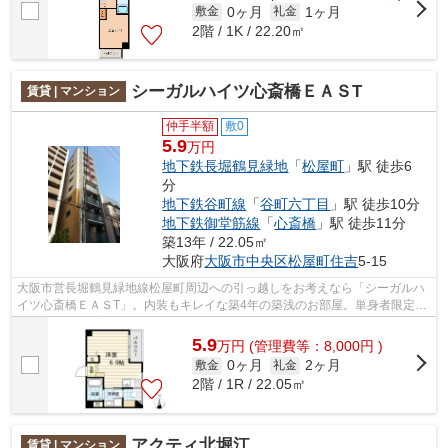
0ヶ月
1ヶ月
敷金
礼金
2階 / 1K / 22.20㎡
シーガルハイツ心斎橋ＥＡＳT
賃貸 | マンション
仲手半額
敷0
5.9
万円
地下鉄長堀鶴見緑地
「
松屋町
」駅 徒歩6
分
地下鉄谷町線
「
谷町六丁目
」駅 徒歩10分
地下鉄御堂筋線
「
心斎橋
」駅 徒歩11分
築13年 / 22.05㎡
大阪府
大阪市中央区
松屋町住吉
5-15
大阪市営長堀鶴見緑地線松屋町周辺への引っ越しをお考えなら「シーガルハ
イツ心斎橋ＥＡＳT」。内装もキレイな築4年の築浅のお部屋。単身者限定の
お住まいなので初めて一人暮らしをす...
5.9
万
円
(管理費等：8,000円 )
0ヶ月
2ヶ月
敷金
礼金
2階 / 1R / 22.05㎡
アクティ北堀江
賃貸 | マンション