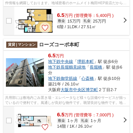
件情報を網羅しております。地域密着のホームメイト梅田HEP前店だからで
きるお部屋探し品質であなたの理想のお部...
6.5
万
円
(管理費等：5,400円 )
15万円
25万円
敷金
礼金
6階 / 1LDK / 27.51㎡
ローズコーポ本町
賃貸 | マンション
6.5
万円
地下鉄中央線
「
堺筋本町
」駅 徒歩6分
地下鉄長堀鶴見緑地
「
長堀橋
」駅 徒歩6
分
地下鉄御堂筋線
「
心斎橋
」駅 徒歩10分
築21年 / 26.10㎡
大阪府
大阪市中央区
博労町
２丁目2-7
共用部には敷地内ごみ置き場・エレベータなど様々な設備やサービスが揃っ
ているので便利です。風通しが良好な物件です。眺望良好な物件です。地上
14階建てのこの物件なら景色もバッチ...
6.5
万
円
(管理費等：7,000円 )
1ヶ月
1ヶ月
敷金
礼金
14階 / 1K / 26.10㎡