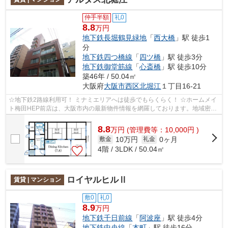
仲手半額
礼0
8.8
万円
地下鉄長堀鶴見緑地
「
西大橋
」駅 徒歩1
分
地下鉄四つ橋線
「
四ツ橋
」駅 徒歩3分
地下鉄御堂筋線
「
心斎橋
」駅 徒歩10分
築46年 / 50.04㎡
大阪府
大阪市西区
北堀江
１丁目16-21
☆地下鉄2路線利用可！ ミナミエリアへは徒歩でもらくらく！ ☆ホームメイ
ト梅田HEP前店は、大阪市内の最新物件情報を網羅しております。地域密着
のホームメイト梅田HEP前店だからできる...
8.8
万
円
(管理費等：10,000円 )
10万円
0ヶ月
敷金
礼金
4階 / 3LDK / 50.04㎡
ロイヤルヒルⅡ
賃貸 | マンション
敷0
礼0
8.9
万円
地下鉄千日前線
「
阿波座
」駅 徒歩4分
地下鉄中央線
「
本町
」駅 徒歩16分