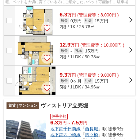
報。ペットを大切に育てている方にご紹介したいペット可能物件。駐車場に
空きがあるので車を駐車するスペース...
6.3
万
円
(管理費等：8,000円 )
0万円
15万円
敷金
礼金
2階 / 1K / 25.76㎡
12.9
万
円
(管理費等：10,000円 )
15万円
敷金
-
礼金
2階 / 1LDK / 50.78㎡
9.3
万
円
(管理費等：9,000円 )
0ヶ月
15万円
敷金
礼金
5階 / 1LDK / 34.96㎡
ヴィストリア立売堀
賃貸 | マンション
仲手半額
6.3
7.5
万円～
万円
地下鉄千日前線
「
西長堀
」駅 徒歩3分
地下鉄四つ橋線
「
四ツ橋
」駅 徒歩8分