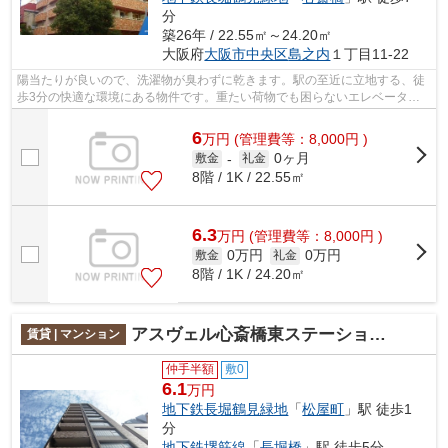
分
築26年 / 22.55㎡～24.20㎡
大阪府
大阪市中央区
島之内
１丁目11-22
陽当たりが良いので、洗濯物が臭わずに乾きます。駅の至近に立地する、徒
歩3分の快適な環境にある物件です。重たい荷物でも困らないエレベーター
付き物件。造りとデザインに関して、自...
6
万
円
(管理費等：8,000円 )
0ヶ月
敷金
-
礼金
8階 / 1K / 22.55㎡
6.3
万
円
(管理費等：8,000円 )
0万円
0万円
敷金
礼金
8階 / 1K / 24.20㎡
アスヴェル心斎橋東ステーションフロント
賃貸 | マンション
仲手半額
敷0
6.1
万円
地下鉄長堀鶴見緑地
「
松屋町
」駅 徒歩1
分
地下鉄堺筋線
「
長堀橋
」駅 徒歩5分