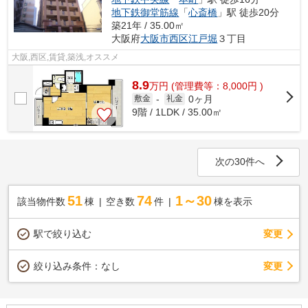
地下鉄御堂筋線
「
心斎橋
」駅 徒歩20分
築21年 / 35.00㎡
大阪府
大阪市西区
江戸堀
３丁目
大阪,西区,賃貸,築浅,オススメ
8.9
万
円
(管理費等：8,000円 )
0ヶ月
敷金
-
礼金
9階 / 1LDK / 35.00㎡
次の30件へ
51
74
1～30
該当物件数
棟
空き数
件
棟を表示
駅で絞り込む
変更
変更
絞り込み条件：
なし