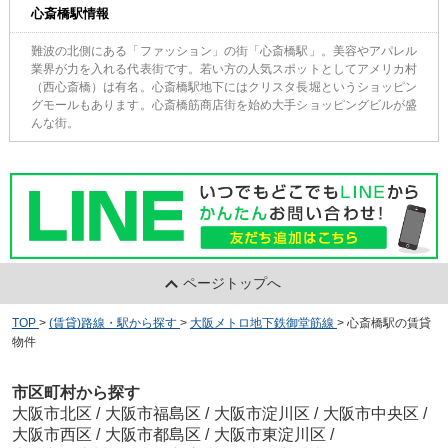
心斎橋駅情報
難波の北側にある「ファッション」の街「心斎橋駅」。美容やアパレル
業界が力を入れる代表街です。若い方の人気スポットとしてアメリカ村
（西心斎橋）は有名。心斎橋駅地下にはクリスタ長堀というショッピン
グモールもあります。心斎橋筋商店街を始め大手ショッピングビルが盛
んな街。
ページトップへ
TOP
>
(賃貸)路線・駅から探す
>
大阪メトロ地下鉄御堂筋線
>
心斎橋駅の賃貸
物件
市区町村から探す
大阪市北区
/
大阪市福島区
/
大阪市淀川区
/
大阪市中央区
/
大阪市西区
/
大阪市都島区
/
大阪市東淀川区
/