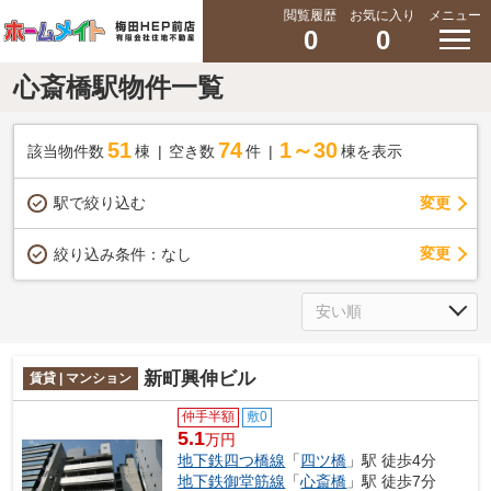
閲覧履歴
お気に入り
メニュー
0
0
心斎橋駅物件一覧
51
74
1～30
該当物件数
棟
空き数
件
棟を表示
駅で絞り込む
変更
変更
絞り込み条件：
なし
新町興伸ビル
賃貸 | マンション
仲手半額
敷0
5.1
万円
地下鉄四つ橋線
「
四ツ橋
」駅 徒歩4分
地下鉄御堂筋線
「
心斎橋
」駅 徒歩7分