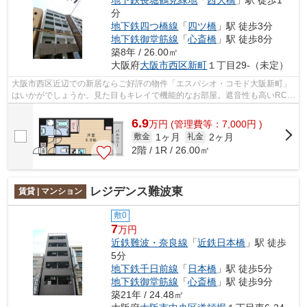
地下鉄長堀鶴見緑地
「
西大橋
」駅 徒歩1
分
地下鉄四つ橋線
「
四ツ橋
」駅 徒歩3分
地下鉄御堂筋線
「
心斎橋
」駅 徒歩8分
築8年 / 26.00㎡
大阪府
大阪市西区
新町
１丁目29-（未定）
大阪市西区近辺での新居ならご好評の物件「エスパシオ・コモド大阪新町」
はいかがでしょうか。見た目もキレイで機能的なお部屋。遮音性も高いRC構
造の物件。利便性の高い駅近物件で、...
6.9
万
円
(管理費等：7,000円 )
1ヶ月
2ヶ月
敷金
礼金
2階 / 1R / 26.00㎡
レジデンス難波東
賃貸 | マンション
敷0
7
万円
近鉄難波・奈良線
「
近鉄日本橋
」駅 徒歩
5分
地下鉄千日前線
「
日本橋
」駅 徒歩5分
地下鉄御堂筋線
「
心斎橋
」駅 徒歩9分
築21年 / 24.48㎡