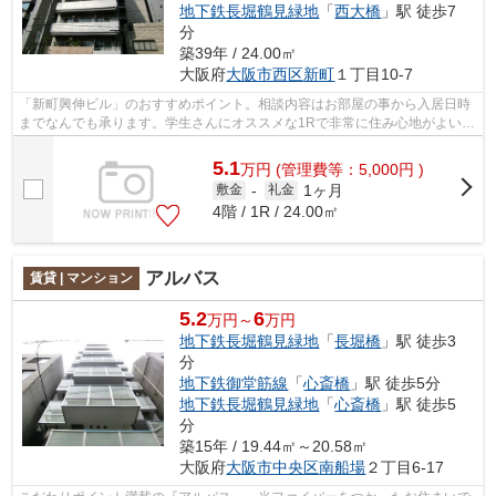
地下鉄長堀鶴見緑地
「
西大橋
」駅 徒歩7
分
築39年 / 24.00㎡
大阪府
大阪市西区
新町
１丁目10-7
「新町興伸ビル」のおすすめポイント。相談内容はお部屋の事から入居日時
までなんでも承ります。学生さんにオススメな1Rで非常に住み心地がよいで
す。地上11階建て・周辺環境にもマッ...
5.1
万
円
(管理費等：5,000円 )
1ヶ月
敷金
-
礼金
4階 / 1R / 24.00㎡
アルバス
賃貸 | マンション
5.2
6
万円～
万円
地下鉄長堀鶴見緑地
「
長堀橋
」駅 徒歩3
分
地下鉄御堂筋線
「
心斎橋
」駅 徒歩5分
地下鉄長堀鶴見緑地
「
心斎橋
」駅 徒歩5
分
築15年 / 19.44㎡～20.58㎡
大阪府
大阪市中央区
南船場
２丁目6-17