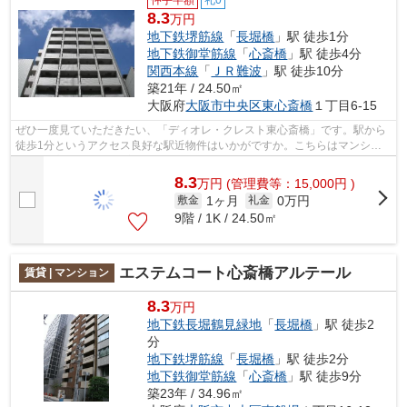
仲手半額
礼0
8.3
万円
地下鉄堺筋線
「
長堀橋
」駅 徒歩1分
地下鉄御堂筋線
「
心斎橋
」駅 徒歩4分
関西本線
「
ＪＲ難波
」駅 徒歩10分
築21年 / 24.50㎡
大阪府
大阪市中央区
東心斎橋
１丁目6-15
ぜひ一度見ていただきたい、「ディオレ・クレスト東心斎橋」です。駅から
徒歩1分というアクセス良好な駅近物件はいかがですか。こちらはマンショ
ンタイプになります。室内を明るく照ら...
8.3
万
円
(管理費等：15,000円 )
1ヶ月
0万円
敷金
礼金
9階 / 1K / 24.50㎡
エステムコート心斎橋アルテール
賃貸 | マンション
8.3
万円
地下鉄長堀鶴見緑地
「
長堀橋
」駅 徒歩2
分
地下鉄堺筋線
「
長堀橋
」駅 徒歩2分
地下鉄御堂筋線
「
心斎橋
」駅 徒歩9分
築23年 / 34.96㎡