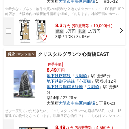
大阪府
大阪市中央区
南船場
１丁目16-12
☆希少なメゾネット物件☆買い物便利な立地です☆ホームメイトFC梅田HEP
前店は、大阪市内の最新物件情報を網羅しております。地域密着のホームメ
イトFC梅田HEP前店だからできるお部屋探し...
8.3
万
円
(管理費等：10,000円 )
5万円
15万円
敷金
礼金
3階 / 1DK / 34.96㎡
クリスタルグランツ心斎橋EAST
賃貸 | マンション
仲手半額
8.49
万円
地下鉄堺筋線
「
長堀橋
」駅 徒歩5分
地下鉄御堂筋線
「
心斎橋
」駅 徒歩12分
地下鉄長堀鶴見緑地
「
長堀橋
」駅 徒歩5
分
築14年 / 27.26㎡
大阪府
大阪市中央区
南船場
１丁目8-21
ぜひ一度見ていただきたい、「クリスタルグランツ心斎橋EAST」です。15
階建ての物件となっています。眺望良好な物件です。こちらはマンションタ
イプになります。より詳しい情報や内見...
8.49
万
円
(管理費等：4,550円 )