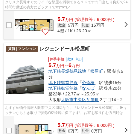
クリスタ長堀すぐのワイドな部屋を満喫できる１Ｋです☆日当たり良好で24
時間行動派の貴方にピッタリです(^o^)／
5.7
万
円
(管理費等：6,000円 )
5万円
15万円
敷金
礼金
4階 / 1K / 26.20㎡
レジェンドール松屋町
賃貸 | マンション
仲手半額
敷0
礼0
5.7
6
万円～
万円
地下鉄長堀鶴見緑地
「
松屋町
」駅 徒歩5
分
地下鉄御堂筋線
「
心斎橋
」駅 徒歩15分
地下鉄御堂筋線
「
なんば
」駅 徒歩20分
築22年 / 22.77㎡～25.95㎡
大阪府
大阪市中央区
瓦屋町
２丁目14－2
おすすめ物件情報大阪市中央区周辺なら、「レジェンドール松屋町」。IHキ
ッチンならふき取りで掃除OK!綺麗に保てます!。お家を移り住む方日時は私
たちにご相談してくださいね。地上11...
5.7
万
円
(管理費等：8,000円 )
0万円
0万円
敷金
礼金