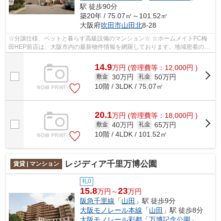
駅 徒歩90分
築20年 / 75.07㎡～101.52㎡
大阪府
吹田市
山田北
8-28
☆分譲仕様、ペットと暮らす高級設備のマンション☆ ☆ホームメイトFC梅
田HEP前店は、大阪市内の最新物件情報を網羅しております。地域密着のホ
ームメイトFC梅田HEP前店だからできるお部...
14.9
万
円
(管理費等：12,000円 )
30万円
50万円
敷金
礼金
10階 / 3LDK / 75.07㎡
20.1
万
円
(管理費等：18,000円 )
40万円
65万円
敷金
礼金
10階 / 4LDK / 101.52㎡
レジディア千里万博公園
賃貸 | マンション
礼0
15.8
23
万円～
万円
阪急千里線
「
山田
」駅 徒歩9分
大阪モノレール本線
「
山田
」駅 徒歩8分
大阪モノレール彩都
「
万博記念公園
」