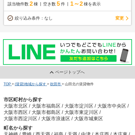
2
5
1～2
該当物件数
棟
空き数
件
棟を表示
変更
絞り込み条件：
なし
ページトップへ
TOP
>
(賃貸)地域から探す
>
吹田市
>
山田北の賃貸物件
市区町村から探す
大阪市北区
/
大阪市福島区
/
大阪市淀川区
/
大阪市中央区
/
大阪市西区
/
大阪市都島区
/
大阪市東淀川区
/
大阪市西淀川区
/
大阪市浪速区
/
大阪市城東区
町名から探す
天神橋
/
豊崎
/
西天満
/
福島
/
天満
/
中津
/
本庄西
/
本庄東
/