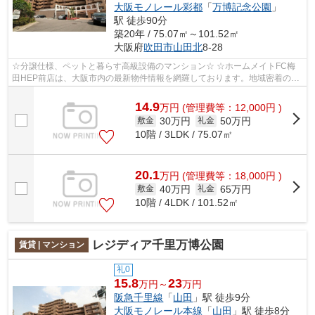
大阪モノレール彩都
「
万博記念公園
」
駅 徒歩90分
築20年 / 75.07㎡～101.52㎡
大阪府
吹田市
山田北
8-28
☆分譲仕様、ペットと暮らす高級設備のマンション☆ ☆ホームメイトFC梅
田HEP前店は、大阪市内の最新物件情報を網羅しております。地域密着のホ
ームメイトFC梅田HEP前店だからできるお部...
14.9
万
円
(管理費等：12,000円 )
30万円
50万円
敷金
礼金
10階 / 3LDK / 75.07㎡
20.1
万
円
(管理費等：18,000円 )
40万円
65万円
敷金
礼金
10階 / 4LDK / 101.52㎡
レジディア千里万博公園
賃貸 | マンション
礼0
15.8
23
万円～
万円
阪急千里線
「
山田
」駅 徒歩9分
大阪モノレール本線
「
山田
」駅 徒歩8分