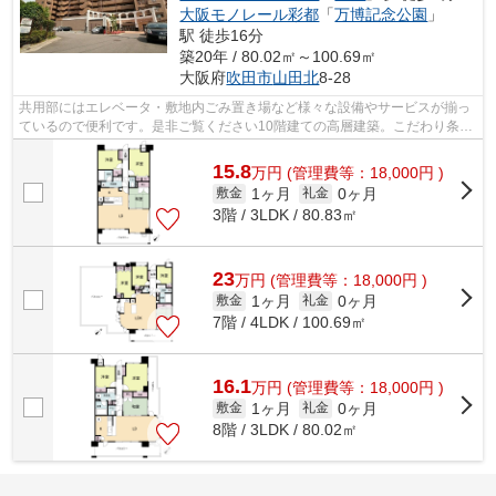
大阪モノレール彩都
「
万博記念公園
」
駅 徒歩16分
築20年 / 80.02㎡～100.69㎡
大阪府
吹田市
山田北
8-28
共用部にはエレベータ・敷地内ごみ置き場など様々な設備やサービスが揃っ
ているので便利です。是非ご覧ください10階建ての高層建築。こだわり条
件、通風良好のシンプルな作りのマンシ...
15.8
万
円
(管理費等：18,000円 )
1ヶ月
0ヶ月
敷金
礼金
3階 / 3LDK / 80.83㎡
23
万
円
(管理費等：18,000円 )
1ヶ月
0ヶ月
敷金
礼金
7階 / 4LDK / 100.69㎡
16.1
万
円
(管理費等：18,000円 )
1ヶ月
0ヶ月
敷金
礼金
8階 / 3LDK / 80.02㎡