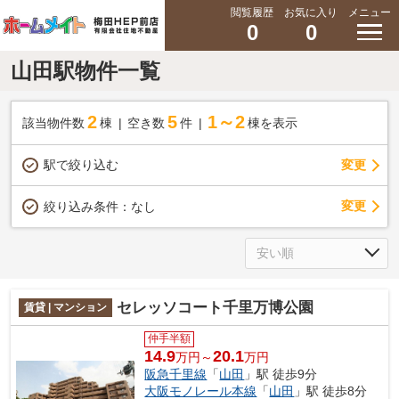
閲覧履歴
お気に入り
メニュー
0
0
山田駅物件一覧
2
5
1～2
該当物件数
棟
空き数
件
棟を表示
駅で絞り込む
変更
変更
絞り込み条件：
なし
セレッソコート千里万博公園
賃貸 | マンション
仲手半額
14.9
20.1
万円～
万円
阪急千里線
「
山田
」駅 徒歩9分
大阪モノレール本線
「
山田
」駅 徒歩8分