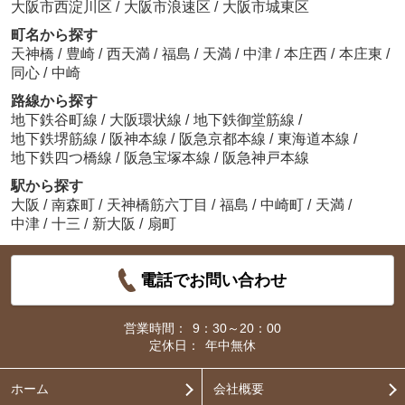
大阪市西淀川区
/
大阪市浪速区
/
大阪市城東区
町名から探す
天神橋
/
豊崎
/
西天満
/
福島
/
天満
/
中津
/
本庄西
/
本庄東
/
同心
/
中崎
路線から探す
地下鉄谷町線
/
大阪環状線
/
地下鉄御堂筋線
/
地下鉄堺筋線
/
阪神本線
/
阪急京都本線
/
東海道本線
/
地下鉄四つ橋線
/
阪急宝塚本線
/
阪急神戸本線
駅から探す
大阪
/
南森町
/
天神橋筋六丁目
/
福島
/
中崎町
/
天満
/
中津
/
十三
/
新大阪
/
扇町
電話でお問い合わせ
営業時間：
9：30～20：00
定休日：
年中無休
ホーム
会社概要