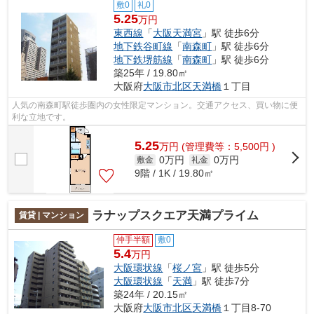
敷0
礼0
5.25
万円
東西線
「
大阪天満宮
」駅 徒歩6分
地下鉄谷町線
「
南森町
」駅 徒歩6分
地下鉄堺筋線
「
南森町
」駅 徒歩6分
築25年 / 19.80㎡
大阪府
大阪市北区
天満橋
１丁目
人気の南森町駅徒歩圏内の女性限定マンション。交通アクセス、買い物に便
利な立地です。
5.25
万
円
(管理費等：5,500円 )
0万円
0万円
敷金
礼金
9階 / 1K / 19.80㎡
ラナップスクエア天満プライム
賃貸 | マンション
仲手半額
敷0
5.4
万円
大阪環状線
「
桜ノ宮
」駅 徒歩5分
大阪環状線
「
天満
」駅 徒歩7分
築24年 / 20.15㎡
大阪府
大阪市北区
天満橋
１丁目8-70