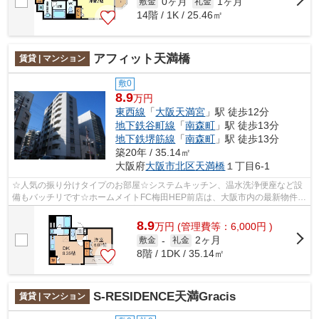
0ヶ月
1ヶ月
敷金
礼金
14階 / 1K / 25.46㎡
アフィット天満橋
賃貸 | マンション
敷0
8.9
万円
東西線
「
大阪天満宮
」駅 徒歩12分
地下鉄谷町線
「
南森町
」駅 徒歩13分
地下鉄堺筋線
「
南森町
」駅 徒歩13分
築20年 / 35.14㎡
大阪府
大阪市北区
天満橋
１丁目6-1
☆人気の振り分けタイプのお部屋☆システムキッチン、温水洗浄便座など設
備もバッチリです☆ホームメイトFC梅田HEP前店は、大阪市内の最新物件情
報を網羅しております。地域密着のホーム...
8.9
万
円
(管理費等：6,000円 )
2ヶ月
敷金
-
礼金
8階 / 1DK / 35.14㎡
S-RESIDENCE天満Gracis
賃貸 | マンション