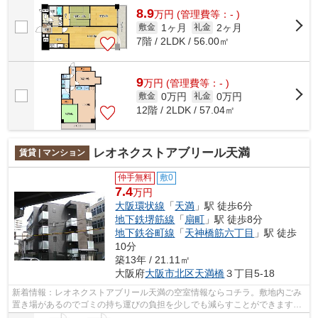
8.9
万
円
(管理費等：- )
1ヶ月
2ヶ月
敷金
礼金
7階 / 2LDK / 56.00㎡
9
万
円
(管理費等：- )
0万円
0万円
敷金
礼金
12階 / 2LDK / 57.04㎡
レオネクストアブリール天満
賃貸 | マンション
仲手無料
敷0
7.4
万円
大阪環状線
「
天満
」駅 徒歩6分
地下鉄堺筋線
「
扇町
」駅 徒歩8分
地下鉄谷町線
「
天神橋筋六丁目
」駅 徒歩
10分
築13年 / 21.11㎡
大阪府
大阪市北区
天満橋
３丁目5-18
新着情報：レオネクストアブリール天満の空室情報ならコチラ。敷地内ごみ
置き場があるのでゴミの持ち運びの負担を少しでも減らすことができます。
防犯対策もバッチリなマンションタイ...