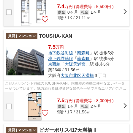
7.4
万
円
(管理費等：5,500円 )
0ヶ月
1ヶ月
敷金
礼金
1階 / 1K / 21.11㎡
TOUSHA-KAN
賃貸 | マンション
7.5
万円
地下鉄谷町線
「
南森町
」駅 徒歩5分
地下鉄堺筋線
「
南森町
」駅 徒歩5分
東西線
「
大阪天満宮
」駅 徒歩5分
築26年 / 31.56㎡
大阪府
大阪市北区
天満橋
３丁目
こだわりポイント満載のTOUSHA-KAN。階層差の移動に便利なエレベータ
ーがついています。魅力溢れる眺望良好な景色を一望できるエリアがござい
ます。プライバシーをしっかり守れる、安...
7.5
万
円
(管理費等：8,000円 )
1ヶ月
2ヶ月
敷金
礼金
9階 / 1R / 31.56㎡
ビガーポリス417天満橋Ⅱ
賃貸 | マンション