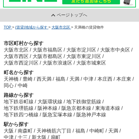
ページトップへ
TOP
>
(賃貸)地域から探す
>
大阪市北区
>
天満橋の賃貸物件
市区町村から探す
大阪市北区
/
大阪市福島区
/
大阪市淀川区
/
大阪市中央区
/
大阪市西区
/
大阪市都島区
/
大阪市東淀川区
/
大阪市西淀川区
/
大阪市浪速区
/
大阪市城東区
町名から探す
天神橋
/
豊崎
/
西天満
/
福島
/
天満
/
中津
/
本庄西
/
本庄東
/
同心
/
中崎
路線から探す
地下鉄谷町線
/
大阪環状線
/
地下鉄御堂筋線
/
地下鉄堺筋線
/
阪神本線
/
阪急京都本線
/
東海道本線
/
地下鉄四つ橋線
/
阪急宝塚本線
/
阪急神戸本線
駅から探す
大阪
/
南森町
/
天神橋筋六丁目
/
福島
/
中崎町
/
天満
/
中津
/
十三
/
新大阪
/
扇町