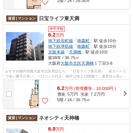
2階 / 1K / 26.00㎡
日宝ライフ東天満
賃貸 | マンション
仲手半額
6.2
万円
地下鉄谷町線
「
南森町
」駅 徒歩10分
地下鉄堺筋線
「
南森町
」駅 徒歩10分
京阪本線
「
天満橋
」駅 徒歩10分
築38年 / 36.75㎡
大阪府
大阪市北区
天満橋
１丁目3-8
おすすめ物件情報大阪市北区周辺なら、「日宝ライフ東天満」。省スペース
で使い勝手の良い、一口コンロ付き。物件は地上10階建て。遮音性も高い
RC構造の物件。マンションタイプの物件...
6.2
万
円
(管理費等：10,000円 )
5万円
7.2万円
敷金
礼金
5階 / 1K / 36.75㎡
ネオシティ天神橋
賃貸 | マンション
6.9
万円