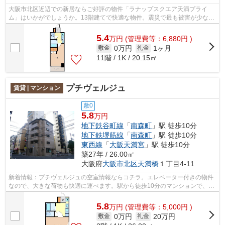
大阪市北区近辺での新居ならご好評の物件「ラナップスクエア天満プライ
ム」はいかがでしょうか。13階建てで快適な物件。震災で最も被害が少ない
とデータが証明しているRC造住宅。お部...
5.4
万
円
(管理費等：6,880円 )
0万円
1ヶ月
敷金
礼金
11階 / 1K / 20.15㎡
プチヴェルジュ
賃貸 | マンション
敷0
5.8
万円
地下鉄谷町線
「
南森町
」駅 徒歩10分
地下鉄堺筋線
「
南森町
」駅 徒歩10分
東西線
「
大阪天満宮
」駅 徒歩10分
築27年 / 26.00㎡
大阪府
大阪市北区
天満橋
１丁目4-11
新着情報：プチヴェルジュの空室情報ならコチラ。エレベーター付きの物件
なので、大きな荷物も快適に運べます。駅から徒歩10分のマンションで、電
車での通勤も十分便利な立地です。設...
5.8
万
円
(管理費等：5,000円 )
0万円
20万円
敷金
礼金