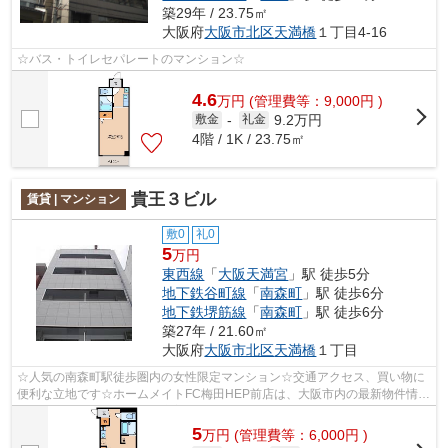
築29年 / 23.75㎡
大阪府
大阪市北区
天満橋
１丁目4-16
☆バス・トイレセパレートのマンション☆
4.6
万
円
(管理費等：9,000円 )
9.2万円
敷金
-
礼金
4階 / 1K / 23.75㎡
貴王３ビル
賃貸 | マンション
敷0
礼0
5
万円
東西線
「
大阪天満宮
」駅 徒歩5分
地下鉄谷町線
「
南森町
」駅 徒歩6分
地下鉄堺筋線
「
南森町
」駅 徒歩6分
築27年 / 21.60㎡
大阪府
大阪市北区
天満橋
１丁目
☆人気の南森町駅徒歩圏内の女性限定マンション☆交通アクセス、買い物に
便利な立地です☆ホームメイトFC梅田HEP前店は、大阪市内の最新物件情報
を網羅しております。地域密着のホームメ...
5
万
円
(管理費等：6,000円 )