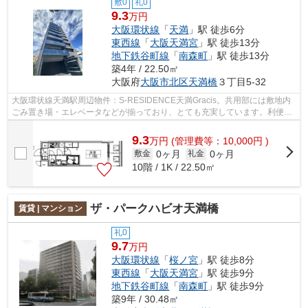
敷0
礼0
9.3
万円
大阪環状線
「
天満
」駅 徒歩6分
東西線
「
大阪天満宮
」駅 徒歩13分
地下鉄谷町線
「
南森町
」駅 徒歩13分
築4年 / 22.50㎡
大阪府
大阪市北区
天満橋
３丁目5-32
大阪環状線天満駅周辺物件：S-RESIDENCE天満Gracis。共用部には敷地内
ごみ置き場・エレベータなどが揃っており、とても充実しています。利便性
の高い徒歩6分の物件です。築4年の物件で...
9.3
万
円
(管理費等：10,000円 )
0ヶ月
0ヶ月
敷金
礼金
10階 / 1K / 22.50㎡
ザ・パークハビオ天満橋
賃貸 | マンション
礼0
9.7
万円
大阪環状線
「
桜ノ宮
」駅 徒歩8分
東西線
「
大阪天満宮
」駅 徒歩9分
地下鉄谷町線
「
南森町
」駅 徒歩9分
築9年 / 30.48㎡