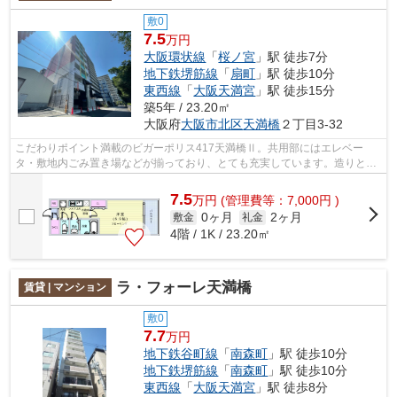
敷0
7.5
万円
大阪環状線
「
桜ノ宮
」駅 徒歩7分
地下鉄堺筋線
「
扇町
」駅 徒歩10分
東西線
「
大阪天満宮
」駅 徒歩15分
築5年 / 23.20㎡
大阪府
大阪市北区
天満橋
２丁目3-32
こだわりポイント満載のビガーポリス417天満橋Ⅱ。共用部にはエレベー
タ・敷地内ごみ置き場などが揃っており、とても充実しています。造りとデ
ザインに関して、自信をもって情報を提供...
7.5
万
円
(管理費等：7,000円 )
0ヶ月
2ヶ月
敷金
礼金
4階 / 1K / 23.20㎡
ラ・フォーレ天満橋
賃貸 | マンション
敷0
7.7
万円
地下鉄谷町線
「
南森町
」駅 徒歩10分
地下鉄堺筋線
「
南森町
」駅 徒歩10分
東西線
「
大阪天満宮
」駅 徒歩8分