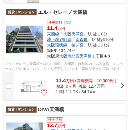
エル・セレーノ天満橋
賃貸 | マンション
仲手無料
敷0
11.4
万円
東西線
「
大阪天満宮
」駅 徒歩6分
地下鉄谷町線
「
南森町
」駅 徒歩10分
大阪環状線
「
桜ノ宮
」駅 徒歩11分
築5年 / 34.74㎡
大阪府
大阪市北区
天満橋
１丁目4-8
エル・セレーノ天満橋の詳しい情報。共用部には敷地内ごみ置き場・エレベ
ータなどが揃っており、とても充実しています。素敵な景色が堪能できる、
地上13階建ての物件。幅広い層に好評...
11.4
万
円
(管理費等：10,000円 )
0ヶ月
12.4万円
敷金
礼金
11階 / 1LDK / 34.74㎡
DIVA天満橋
賃貸 | マンション
仲手半額
13.7
万円