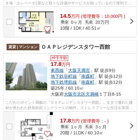
き場・エレベータ2基など様々な設備やサービスが揃っているので便利で
す。物件から駐車場までの距離は1500mで...
14.5
万
円
(管理費等：10,000円 )
0ヶ月
20万円
敷金
礼金
10階 / 1DK / 40.51㎡
ＯＡＰレジデンスタワー西館
賃貸 | マンション
仲手半額
17.8
万円
東西線
「
大阪天満宮
」駅 徒歩9分
地下鉄谷町線
「
南森町
」駅 徒歩12分
地下鉄堺筋線
「
南森町
」駅 徒歩12分
築25年 / 60.10㎡
大阪府
大阪市北区
天満橋
１丁目8-15
こだわりポイント満載の『ＯＡＰレジデンスタワー西館』。丈夫で優れた建
材が使われた鉄骨鉄筋コンクリートの物件。ストレスフリーな生活を実現す
る、家賃17.8万円のお部屋。こちらは...
17.8
万
円
(管理費等：- )
1ヶ月
3ヶ月
敷金
礼金
20階 / 1LDK / 60.10㎡