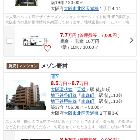
築19年 / 30.00㎡
大阪府
大阪市北区
天満橋
１丁目4-14
☆人気のペット可デザイナーズマンション☆ホームメイト梅田HEP前店は、
大阪市内の最新物件情報を網羅しております。地域密着のホームメイト梅田
HEP前店だからできるお部屋探し品質であ...
7.7
万
円
(管理費等：7,000円 )
10万円
敷金
-
礼金
7階 / 1DK / 30.00㎡
メゾン野村
賃貸 | マンション
敷0
8.5
8.7
万円～
万円
大阪環状線
「
天満
」駅 徒歩8分
地下鉄谷町線
「
南森町
」駅 徒歩10分
地下鉄堺筋線
「
南森町
」駅 徒歩10分
築37年 / 56.38㎡～58.00㎡
大阪府
大阪市北区
天満橋
２丁目3-6
二人入居可能なので兄弟で一緒に暮らすこともできます。引っ越しの希望日
などあればお伝えください。対応させていただきます。地震にも強いRC構造
の住宅を、是非引っ越し時にご検討下...
8.5
万
円
(管理費等：9,000円 )