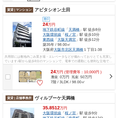
アビタシオン土田
賃貸 | マンション
敷0
24
万円
地下鉄谷町線
「
天満橋
」駅 徒歩8分
大阪環状線
「
桜ノ宮
」駅 徒歩10分
東西線
「
大阪天満宮
」駅 徒歩12分
築35年 / 98.00㎡
大阪府
大阪市北区
天満橋
１丁目1-38
共用部には敷地内ごみ置き場・エレベータなどが備わっておりとても充実し
ています♪駅から徒歩8分のマンションで、電車での通勤にも便利な立地です
♪陽当たりが良いので洗濯物も乾きやす...
24
万
円
(管理費等：10,000円 )
0万円
50万円
敷金
礼金
7階 / 3LDK / 98.00㎡
ヴィルブーケ天満橋
賃貸 | 店舗事務所
35.8512
万円
大阪環状線
「
桜ノ宮
」駅 徒歩9分
地下鉄谷町線
「
南森町
」駅 徒歩12分