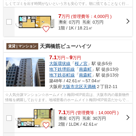
しくてゴミを出す時間がないという方も安心です。朝に慌てることなく行動
するために駅から徒歩10分の駅近物件...
7
万
円
(管理費等：4,000円 )
0万円
0万円
敷金
礼金
1階 / 1K / 18.21㎡
天満橋筋ビューハイツ
賃貸 | マンション
7.1
9
万円～
万円
大阪環状線
「
桜ノ宮
」駅 徒歩5分
地下鉄堺筋線
「
南森町
」駅 徒歩13分
地下鉄谷町線
「
南森町
」駅 徒歩13分
築48年 / 42.61㎡～57.04㎡
大阪府
大阪市北区
天満橋
２丁目2-11
☆人気分譲マンション☆ホームメイト梅田HEP前店は、大阪市内の最新物件
情報を網羅しております。地域密着のホームメイト梅田HEP前店だからでき
るお部屋探し品質であなたの理想のお部屋...
7.1
万
円
(管理費等：14,000円 )
0万円
30万円
敷金
礼金
2階 / 1LDK / 42.61㎡