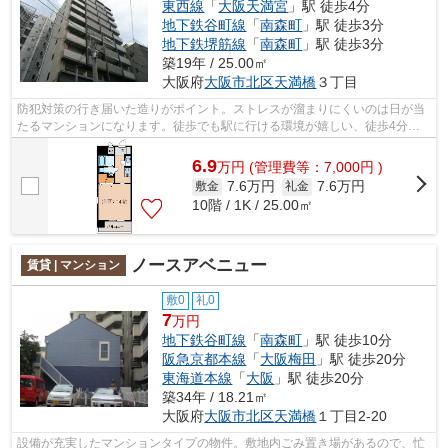
東西線
「
大阪天満宮
」駅 徒歩4分
地下鉄谷町線
「
南森町
」駅 徒歩3分
地下鉄堺筋線
「
南森町
」駅 徒歩3分
築19年 / 25.00㎡
大阪府
大阪市北区
天満橋
３丁目
防犯対策の行き届いた造りがポイント。ストレスが溜まりにくいのは日が当
たるマンションになります。徒歩でも駅に行ける環境が嬉しい、徒歩4分に
駅のある物件です。ニーズのあるエレベ...
6.9
万
円
(管理費等：7,000円 )
7.6万円
7.6万円
敷金
礼金
10階 / 1K / 25.00㎡
ノースアベニュー
賃貸 | マンション
敷0
礼0
7
万円
地下鉄谷町線
「
南森町
」駅 徒歩10分
阪急京都本線
「
大阪梅田
」駅 徒歩20分
東海道本線
「
大阪
」駅 徒歩20分
築34年 / 18.21㎡
大阪府
大阪市北区
天満橋
１丁目2-20
設備が充実したマンションタイプの物件。敷地内ごみ置き場があるので、忙