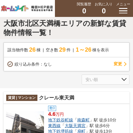
閲覧履歴
お気に入り
メニュー
0
0
大阪市北区天満橋エリアの新鮮な賃貸
物件情報一覧！
26
29
1～26
該当物件数
棟
空き数
件
棟を表示
変更
絞り込み条件：
なし
クレール東天満
賃貸 | マンション
敷0
4.6
万円
地下鉄谷町線
「
南森町
」駅 徒歩10分
東西線
「
大阪天満宮
」駅 徒歩6分
地下鉄堺筋線
「
扇町
」駅 徒歩13分