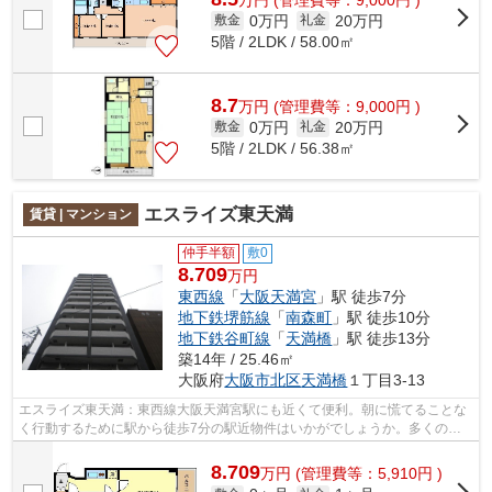
0万円
20万円
敷金
礼金
5階 / 2LDK / 58.00㎡
8.7
万
円
(管理費等：9,000円 )
0万円
20万円
敷金
礼金
5階 / 2LDK / 56.38㎡
エスライズ東天満
賃貸 | マンション
仲手半額
敷0
8.709
万円
東西線
「
大阪天満宮
」駅 徒歩7分
地下鉄堺筋線
「
南森町
」駅 徒歩10分
地下鉄谷町線
「
天満橋
」駅 徒歩13分
築14年 / 25.46㎡
大阪府
大阪市北区
天満橋
１丁目3-13
エスライズ東天満：東西線大阪天満宮駅にも近くて便利。朝に慌てることな
く行動するために駅から徒歩7分の駅近物件はいかがでしょうか。多くの方
がこだわる、陽の当りが良好で快適な物...
8.709
万
円
(管理費等：5,910円 )