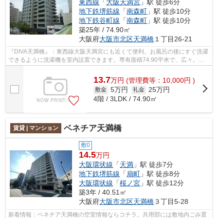
東西線
「
大阪天満宮
」駅 徒歩6分
地下鉄堺筋線
「
南森町
」駅 徒歩10分
地下鉄谷町線
「
南森町
」駅 徒歩10分
築25年 / 74.90㎡
大阪府
大阪市北区
天満橋
１丁目26-21
『DIVA天満橋』：東西線大阪天満宮にも近くて便利。お風呂の後にすぐ洗濯
できるように洗濯機を室内設置できます。専有面積74.90平米で、広々。間
取りの自由度がある住宅なら、おすすめ...
13.7
万
円
(管理費等：10,000円 )
5万円
25万円
敷金
礼金
4階 / 3LDK / 74.90㎡
ベネチア天満橋
賃貸 | マンション
敷0
14.5
万円
大阪環状線
「
天満
」駅 徒歩7分
地下鉄堺筋線
「
扇町
」駅 徒歩8分
大阪環状線
「
桜ノ宮
」駅 徒歩12分
築3年 / 40.51㎡
大阪府
大阪市北区
天満橋
３丁目5-28
新着情報：ベネチア天満橋の空室情報ならコチラ。共用部には敷地内ごみ置