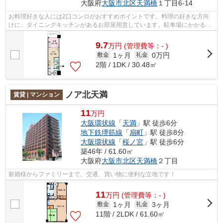
大阪府
大阪市北区
天満橋
１丁目6-14
お料理好きな人には2口コンロがおすすめポイントです。料理の好きな方向
けに、ダイニングキッチンがあるお部屋用意しています。駐車場にかかる礼
金は一切いりません、コストを抑えたい...
9.7
万
円
(管理費等：- )
1ヶ月
0万円
敷金
礼金
2階 / 1DK / 30.48㎡
ノア北天満
賃貸 | マンション
11
万円
大阪環状線
「
天満
」駅 徒歩6分
地下鉄堺筋線
「
扇町
」駅 徒歩8分
大阪環状線
「
桜ノ宮
」駅 徒歩6分
築46年 / 61.60㎡
大阪府
大阪市北区
天満橋
２丁目
新婚様からファミリーまで。交通、買い物に便利な立地です！
11
万
円
(管理費等：- )
1ヶ月
3ヶ月
敷金
礼金
11階 / 2LDK / 61.60㎡