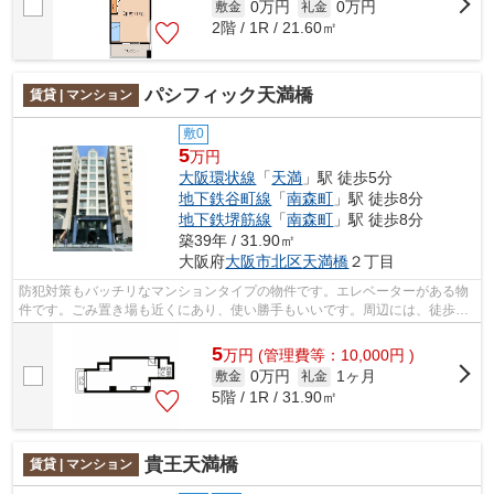
0万円
0万円
敷金
礼金
2階 / 1R / 21.60㎡
パシフィック天満橋
賃貸 | マンション
敷0
5
万円
大阪環状線
「
天満
」駅 徒歩5分
地下鉄谷町線
「
南森町
」駅 徒歩8分
地下鉄堺筋線
「
南森町
」駅 徒歩8分
築39年 / 31.90㎡
大阪府
大阪市北区
天満橋
２丁目
防犯対策もバッチリなマンションタイプの物件です。エレベーターがある物
件です。ごみ置き場も近くにあり、使い勝手もいいです。周辺には、徒歩5
分で利用できる駅があります。内見のご...
5
万
円
(管理費等：10,000円 )
0万円
1ヶ月
敷金
礼金
5階 / 1R / 31.90㎡
貴王天満橋
賃貸 | マンション