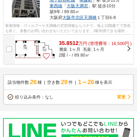
東西線
「
大阪天満宮
」駅 徒歩10分
築9年 / 89.80㎡
大阪府
大阪市北区
天満橋
１丁目6-8
新着情報：ヴィルブーケ天満橋の空室情報ならコチラ。地上10階建てで景色
も良く、多数のお問い合わせをいただいております。2駅利用できる場所に
あり、アクセスが便利です。築浅(築4年...
35.8512
万
円
(管理費等：16,500円 )
1ヶ月
1ヶ月
敷金
礼金
2階 / - / 89.80㎡
26
29
1～26
該当物件数
棟
空き数
件
棟を表示
変更
絞り込み条件：
なし