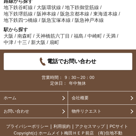
路線から探す
地下鉄谷町線
/
大阪環状線
/
地下鉄御堂筋線
/
地下鉄堺筋線
/
阪神本線
/
阪急京都本線
/
東海道本線
/
地下鉄四つ橋線
/
阪急宝塚本線
/
阪急神戸本線
駅から探す
大阪
/
南森町
/
天神橋筋六丁目
/
福島
/
中崎町
/
天満
/
中津
/
十三
/
新大阪
/
扇町
電話でお問い合わせ
営業時間：
9：30～20：00
定休日：
年中無休
ホーム
会社概要
お問い合わせ
物件リクエスト
プライバシーポリシー
利用規約
アクセスマップ
PCサイト
Copyright(c) ホームメイト梅田ＨＥＰ前店 (有)住地不動