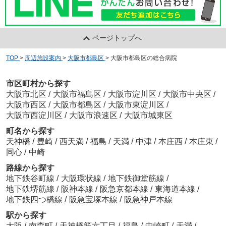
ページトップへ
TOP
>
周辺施設案内
>
大阪市都島区
>
大阪市都島区の総合病院
市区町村から探す
大阪市北区
/
大阪市福島区
/
大阪市淀川区
/
大阪市中央区
/
大阪市西区
/
大阪市都島区
/
大阪市東淀川区
/
大阪市西淀川区
/
大阪市浪速区
/
大阪市城東区
町名から探す
天神橋
/
豊崎
/
西天満
/
福島
/
天満
/
中津
/
本庄西
/
本庄東
/
同心
/
中崎
路線から探す
地下鉄谷町線
/
大阪環状線
/
地下鉄御堂筋線
/
地下鉄堺筋線
/
阪神本線
/
阪急京都本線
/
東海道本線
/
地下鉄四つ橋線
/
阪急宝塚本線
/
阪急神戸本線
駅から探す
大阪
/
南森町
/
天神橋筋六丁目
/
福島
/
中崎町
/
天満
/