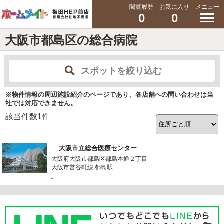
閲覧履歴
お気に入り
メニュー
0
0
大阪市都島区の総合病院
スポットを絞り込む
※物件情報の周辺施設紹介のページであり、各店舗への問い合わせは当
社では対応できません。
該当件数
1
件
大阪市立総合医療センター
大阪府大阪市都島区都島本通２丁目
大阪市営谷町線 都島駅
-