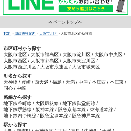
ページトップへ
TOP
>
周辺施設案内
>
大阪市北区
>
大阪市北区の幼稚園
市区町村から探す
大阪市北区
/
大阪市福島区
/
大阪市淀川区
/
大阪市中央区
/
大阪市西区
/
大阪市都島区
/
大阪市東淀川区
/
大阪市西淀川区
/
大阪市浪速区
/
大阪市城東区
町名から探す
天神橋
/
豊崎
/
西天満
/
福島
/
天満
/
中津
/
本庄西
/
本庄東
/
同心
/
中崎
路線から探す
地下鉄谷町線
/
大阪環状線
/
地下鉄御堂筋線
/
地下鉄堺筋線
/
阪神本線
/
阪急京都本線
/
東海道本線
/
地下鉄四つ橋線
/
阪急宝塚本線
/
阪急神戸本線
駅から探す
大阪
/
南森町
/
天神橋筋六丁目
/
福島
/
中崎町
/
天満
/