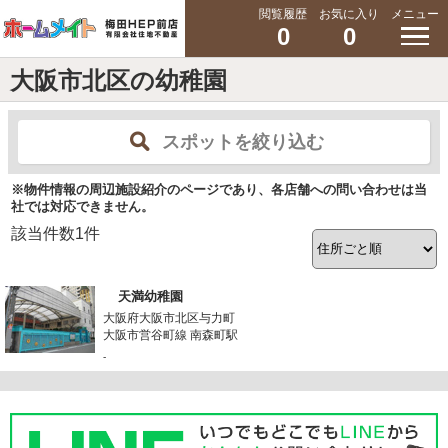
閲覧履歴
お気に入り
メニュー
0
0
大阪市北区の幼稚園
スポットを絞り込む
※物件情報の周辺施設紹介のページであり、各店舗への問い合わせは当
社では対応できません。
該当件数
1
件
天満幼稚園
大阪府大阪市北区与力町
大阪市営谷町線 南森町駅
-