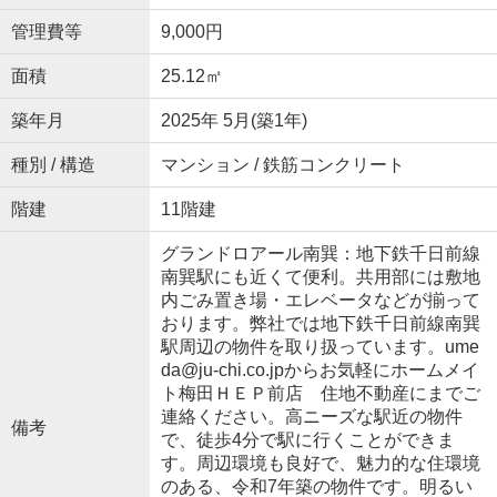
管理費等
9,000円
面積
25.12㎡
築年月
2025年 5月(築1年)
種別 / 構造
マンション / 鉄筋コンクリート
階建
11階建
グランドロアール南巽：地下鉄千日前線
南巽駅にも近くて便利。共用部には敷地
内ごみ置き場・エレベータなどが揃って
おります。弊社では地下鉄千日前線南巽
駅周辺の物件を取り扱っています。ume
da@ju-chi.co.jpからお気軽にホームメイ
ト梅田ＨＥＰ前店 住地不動産にまでご
連絡ください。高ニーズな駅近の物件
備考
で、徒歩4分で駅に行くことができま
す。周辺環境も良好で、魅力的な住環境
のある、令和7年築の物件です。明るい