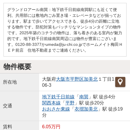
グランドロアール南巽：地下鉄千日前線南巽駅にも近くて便
利。共用部には敷地内ごみ置き場・エレベータなどが揃ってお
ります。駅まで歩いてアクセスできる、徒歩4分の距離に立地
する物件です。防犯対策もバッチリなマンションタイプの物件
です。2025年築のコチラの物件は、落ち着きのある室内が魅力
的です。地下鉄千日前線南巽周辺には物件が豊富にございま
す。0120-88-3377かumeda@ju-chi.co.jpでホームメイト梅田Ｈ
ＥＰ前店 住地不動産までご連絡ください。
物件概要
大阪府
大阪市平野区
加美北
１丁目1
所在地
06-3
地下鉄千日前線
「
南巽
」駅 徒歩4分
関西本線
「
平野
」駅 徒歩20分
交通
おおさか東線
「
衣摺加美北
」駅 徒歩19
分
賃料
6.05万円