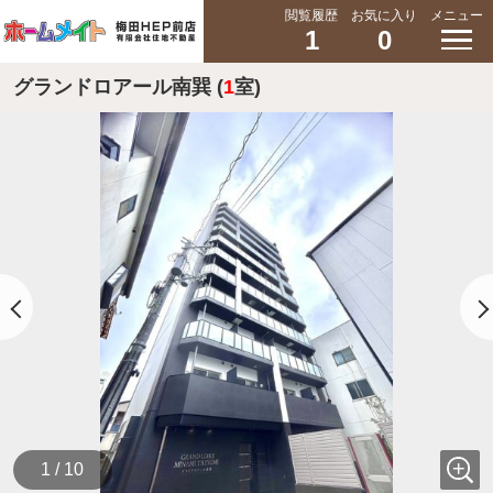
閲覧履歴
お気に入り
メニュー
1
0
グランドロアール南巽 (
1
室)
1 / 10