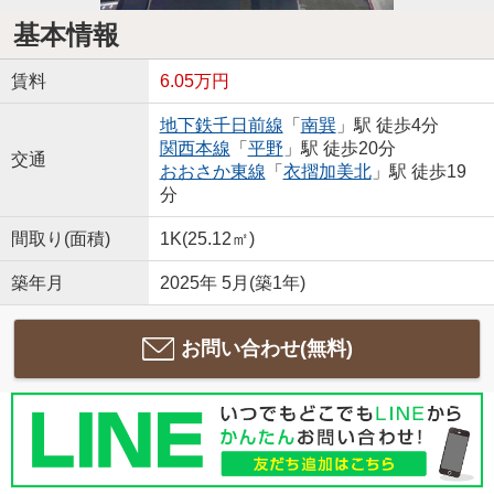
基本情報
賃料
6.05万円
地下鉄千日前線
「
南巽
」駅 徒歩4分
関西本線
「
平野
」駅 徒歩20分
交通
おおさか東線
「
衣摺加美北
」駅 徒歩19
分
間取り(面積)
1K(25.12㎡)
築年月
2025年 5月(築1年)
お問い合わせ(無料)