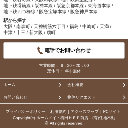
地下鉄堺筋線
/
阪神本線
/
阪急京都本線
/
東海道本線
/
地下鉄四つ橋線
/
阪急宝塚本線
/
阪急神戸本線
駅から探す
大阪
/
南森町
/
天神橋筋六丁目
/
福島
/
中崎町
/
天満
/
中津
/
十三
/
新大阪
/
扇町
電話でお問い合わせ
営業時間：
9：30～20：00
定休日：
年中無休
ホーム
会社概要
お問い合わせ
物件リクエスト
プライバシーポリシー
利用規約
アクセスマップ
PCサイト
Copyright(c) ホームメイト梅田ＨＥＰ前店 (有)住地不動
産 All rights reserved.