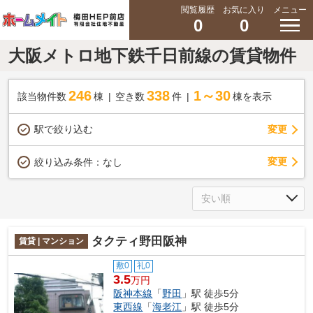
閲覧履歴
お気に入り
メニュー
0
0
大阪メトロ地下鉄千日前線の賃貸物件
246
338
1～30
該当物件数
棟
空き数
件
棟を表示
駅で絞り込む
変更
変更
絞り込み条件：
なし
タクティ野田阪神
賃貸 | マンション
敷0
礼0
3.5
万円
阪神本線
「
野田
」駅 徒歩5分
東西線
「
海老江
」駅 徒歩5分