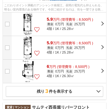
こだわりポイント満載のアンシャンテ南堀江。昼間の電気代も抑えられる、
明るい室内環境のある物件です。今回ご紹介するのは、街を一望できる眺望
良好なエリアです。徒歩でのアクセス...
5.9
万
円
(管理費等：8,500円 )
0万円
25万円
敷金
礼金
4階 / 1K / 25.28㎡
5.9
万
円
(管理費等：8,500円 )
0万円
25万円
敷金
礼金
4階 / 1K / 25.28㎡
6
万
円
(管理費等：8,500円 )
0万円
25万円
敷金
礼金
4階 / 1K / 26.30㎡
3
残り
件を表示する
サムティ西長堀リバーフロント
賃貸 | マンション