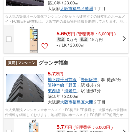
築16年 / 23.00㎡
大阪府
大阪市福島区
鷺洲
１丁目
☆人気の築浅オール電化マンション☆駅からも徒歩すぐの好立地☆ホームメ
イトFC梅田HEP前店は、大阪市内の最新物件情報を網羅しております。地域
密着のホームメイトFC梅田HEP前店だからで...
5.65
万
円
(管理費等：6,000円 )
0万円
15万円
敷金
礼金
- / 1K / 23.00㎡
グランデ福島
賃貸 | マンション
5.7
万円
地下鉄千日前線
「
野田阪神
」駅 徒歩7分
阪神本線
「
野田
」駅 徒歩7分
東西線
「
海老江
」駅 徒歩7分
築18年 / 22.00㎡
大阪府
大阪市福島区
大開
２丁目
☆人気築浅マンション☆ホームメイトFC梅田HEP前店は、大阪市内の最新物
件情報を網羅しております。地域密着のホームメイトFC梅田HEP前店だから
できるお部屋探し品質であなたの理想のお...
5.7
万
円
(管理費等：6,000円 )