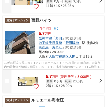
0万円
0万円
敷金
礼金
11階 / 1K / 25.95㎡
西野ハイツ
賃貸 | マンション
仲手半額
敷0
5.7
万円
阪神本線
「
野田
」駅 徒歩3分
地下鉄千日前線
「
野田阪神
」駅 徒歩3分
東西線
「
海老江
」駅 徒歩3分
築29年 / 28.00㎡
大阪府
大阪市福島区
大開
１丁目13-2
10帖の洋室を見に来て下さい！☆ホームメイトFC梅田HEP前店は、大阪市
内の最新物件情報を網羅しております。地域密着のホームメイトFC梅田HEP
前店だからできるお部屋探し品質であなたの...
5.7
万
円
(管理費等：3,000円 )
0ヶ月
20万円
敷金
礼金
2階 / 1K / 28.00㎡
ルミエール海老江
賃貸 | マンション