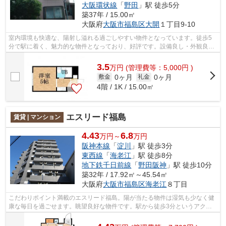
大阪環状線
「
野田
」駅 徒歩5分
築37年 / 15.00㎡
大阪府
大阪市福島区
大開
１丁目9-10
室内環境も快適な、陽射し溢れる過ごしやすい物件となっています。徒歩5
分で駅に着く、魅力的な物件となっており、好評です。設備良し・外観良し
のイチオシの物件。大阪市福島区地域で...
3.5
万
円
(管理費等：5,000円 )
0ヶ月
0ヶ月
敷金
礼金
4階 / 1K / 15.00㎡
エスリード福島
賃貸 | マンション
4.43
6.8
万円～
万円
阪神本線
「
淀川
」駅 徒歩3分
東西線
「
海老江
」駅 徒歩8分
地下鉄千日前線
「
野田阪神
」駅 徒歩10分
築32年 / 17.92㎡～45.54㎡
大阪府
大阪市福島区
海老江
８丁目
こだわりポイント満載のエスリード福島。陽が当たる物件は湿気も少なく健
康な毎日を過ごせます。眺望良好な物件です。駅から徒歩3分というアクセ
ス良好な駅近物件はいかがですか。阪神...