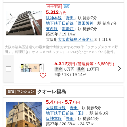
仲手半額
敷0
5.312
万円
阪神本線
「
野田
」駅 徒歩7分
地下鉄千日前線
「
野田阪神
」駅 徒歩7分
東西線
「
海老江
」駅 徒歩7分
築25年 / 19.14㎡
大阪府
大阪市福島区
海老江
３丁目1-6
大阪市福島区近辺での最新物件情報:おすすめの物件「ラナップスクエア野
田」。料理好きにオススメのキッチンにコンロがひとつついている物件。RC
構造を生かした耐火・耐震・防音に優れ...
5.312
万
円
(管理費等：6,880円 )
0万円
10万円
敷金
礼金
9階 / 1K / 19.14㎡
クオーレ福島
賃貸 | マンション
5.4
5.7
万円～
万円
大阪環状線
「
野田
」駅 徒歩5分
地下鉄千日前線
「
玉川
」駅 徒歩3分
阪神本線
「
野田
」駅 徒歩11分
築27年 / 20.58㎡～24.57㎡