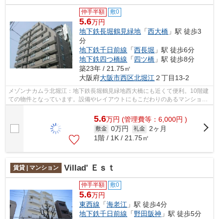
仲手半額
敷0
5.6
万円
地下鉄長堀鶴見緑地
「
西大橋
」駅 徒歩3
分
地下鉄千日前線
「
西長堀
」駅 徒歩6分
地下鉄四つ橋線
「
四ツ橋
」駅 徒歩8分
築23年 / 21.75㎡
大阪府
大阪市西区
北堀江
２丁目13-2
メゾンナカムラ北堀江：地下鉄長堀鶴見緑地西大橋にも近くて便利。10階建
ての物件となっています。設備やレイアウトにもこだわりのあるマンショ
ン。駅の至近に立地する、徒歩3分の快適...
5.6
万
円
(管理費等：6,000円 )
0万円
2ヶ月
敷金
礼金
1階 / 1K / 21.75㎡
Villad' Ｅｓｔ
賃貸 | マンション
仲手半額
敷0
5.6
万円
東西線
「
海老江
」駅 徒歩4分
地下鉄千日前線
「
野田阪神
」駅 徒歩5分