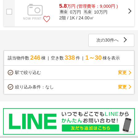
5.8
万
円
(管理費等：9,000円 )
0万円
10万円
敷金
礼金
2階 / 1K / 24.00㎡
次の30件へ
246
338
1～30
該当物件数
棟
空き数
件
棟を表示
駅で絞り込む
変更
変更
絞り込み条件：
なし