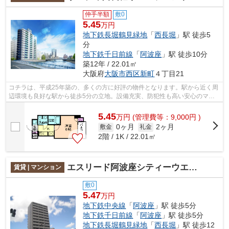
仲手半額
敷0
5.45
万円
地下鉄長堀鶴見緑地
「
西長堀
」駅 徒歩5
分
地下鉄千日前線
「
阿波座
」駅 徒歩10分
築12年 / 22.01㎡
大阪府
大阪市西区
新町
４丁目21
コチラは、平成25年築の、多くの方に好評の物件となります。駅から近く周
辺環境も良好な駅から徒歩5分の立地。設備充実、防犯性も高い安心のマン
ション物件です。エレベーター付き物件...
5.45
万
円
(管理費等：9,000円 )
0ヶ月
2ヶ月
敷金
礼金
2階 / 1K / 22.01㎡
エスリード阿波座シティーウエスト
賃貸 | マンション
敷0
5.47
万円
地下鉄中央線
「
阿波座
」駅 徒歩5分
地下鉄千日前線
「
阿波座
」駅 徒歩5分
地下鉄長堀鶴見緑地
「
西長堀
」駅 徒歩12