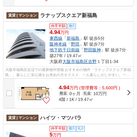
ラナップスクエア新福島
賃貸 | マンション
仲手半額
敷0
4.94
万円
東西線
「
新福島
」駅 徒歩5分
阪神本線
「
野田
」駅 徒歩7分
地下鉄千日前線
「
野田阪神
」駅 徒歩7分
築27年 / 19.47㎡
大阪府
大阪市福島区
吉野
１丁目1-34
大阪市福島区近辺での最新物件情報:おすすめの物件「ラナップスクエア新福
島」。暮らしに安心感をお求めの方オススメ、一人暮らしがしやすい。一人
暮らしのオススメの1Kなのでキッチン...
4.94
万
円
(管理費等：5,600円 )
0ヶ月
10万円
敷金
礼金
4階 / 1K / 19.47㎡
ハイツ・マツバラ
賃貸 | マンション
仲手半額
敷0
礼0
5
万円