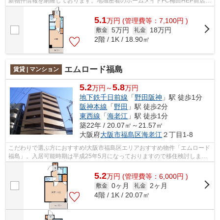
新物件情報を網羅しております。地域密着のホームメイトFC梅田HEP前店だ
からできるお部屋探し品質であなたの理想...
5.1
万
円
(管理費等：7,100円 )
5万円
18万円
敷金
礼金
2階 / 1K / 18.90㎡
エムロード福島
賃貸 | マンション
5.2
5.8
万円～
万円
地下鉄千日前線
「
野田阪神
」駅 徒歩1分
阪神本線
「
野田
」駅 徒歩2分
東西線
「
海老江
」駅 徒歩1分
築22年 / 20.07㎡～21.57㎡
大阪府
大阪市福島区
海老江
２丁目1-8
こだわりで選ぶ方におすすめ!大阪市福島区エリアおすすめ物件「エムロード
福島」。入居可能時期は平成25年5月になっておりますので移住検討しませ
んか。ワンルームとはちがった素敵な...
5.2
万
円
(管理費等：6,000円 )
0ヶ月
2ヶ月
敷金
礼金
4階 / 1K / 20.07㎡