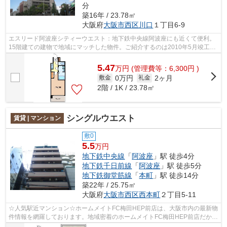
分
築16年 / 23.78㎡
大阪府
大阪市西区
川口
１丁目6-9
エスリード阿波座シティーウエスト：地下鉄中央線阿波座にも近くて便利。
15階建ての建物で地域にマッチした物件。ご紹介するのは2010年5月竣工・
築9年の物件です。敷地内には使いやす...
5.47
万
円
(管理費等：6,300円 )
0万円
2ヶ月
敷金
礼金
2階 / 1K / 23.78㎡
シングルウエスト
賃貸 | マンション
敷0
5.5
万円
地下鉄中央線
「
阿波座
」駅 徒歩4分
地下鉄千日前線
「
阿波座
」駅 徒歩5分
地下鉄御堂筋線
「
本町
」駅 徒歩14分
築22年 / 25.75㎡
大阪府
大阪市西区
西本町
２丁目5-11
☆人気駅近マンション☆ホームメイトFC梅田HEP前店は、大阪市内の最新物
件情報を網羅しております。地域密着のホームメイトFC梅田HEP前店だから
できるお部屋探し品質であなたの理想のお...