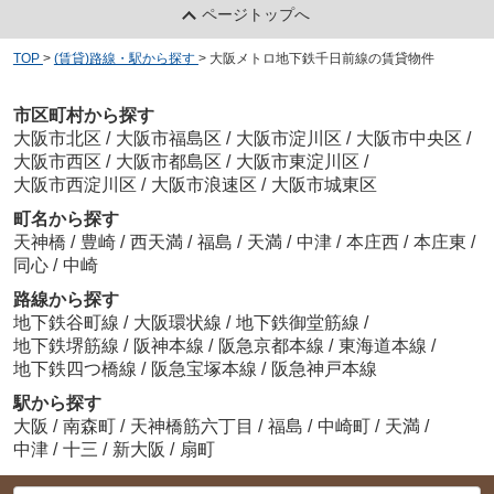
ページトップへ
TOP
>
(賃貸)路線・駅から探す
>
大阪メトロ地下鉄千日前線の賃貸物件
市区町村から探す
大阪市北区
/
大阪市福島区
/
大阪市淀川区
/
大阪市中央区
/
大阪市西区
/
大阪市都島区
/
大阪市東淀川区
/
大阪市西淀川区
/
大阪市浪速区
/
大阪市城東区
町名から探す
天神橋
/
豊崎
/
西天満
/
福島
/
天満
/
中津
/
本庄西
/
本庄東
/
同心
/
中崎
路線から探す
地下鉄谷町線
/
大阪環状線
/
地下鉄御堂筋線
/
地下鉄堺筋線
/
阪神本線
/
阪急京都本線
/
東海道本線
/
地下鉄四つ橋線
/
阪急宝塚本線
/
阪急神戸本線
駅から探す
大阪
/
南森町
/
天神橋筋六丁目
/
福島
/
中崎町
/
天満
/
中津
/
十三
/
新大阪
/
扇町