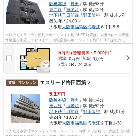
阪神本線
「
野田
」駅 徒歩8分
東西線
「
海老江
」駅 徒歩3分
地下鉄千日前線
「
野田阪神
」駅 徒歩5分
築31年 / 24.00㎡
大阪府
大阪市福島区
海老江
６丁目9-9
☆駅近くてラクラク便利☆ホームメイト梅田HEP前店は、大阪市内の最新物
件情報を網羅しております。地域密着のホームメイト梅田HEP前店だからで
きるお部屋探し品質であなたの理想のお部...
5
万
円
(管理費等：5,000円 )
0万円
0万円
敷金
礼金
2階 / 1R / 24.00㎡
エスリード梅田西第２
賃貸 | マンション
5.1
万円
阪神本線
「
野田
」駅 徒歩4分
東西線
「
海老江
」駅 徒歩2分
地下鉄千日前線
「
野田阪神
」駅 徒歩1分
築24年 / 18.90㎡
大阪府
大阪市福島区
海老江
２丁目1-38
☆人気分譲賃貸マンション☆ホームメイトFC梅田HEP前店は、大阪市内の最