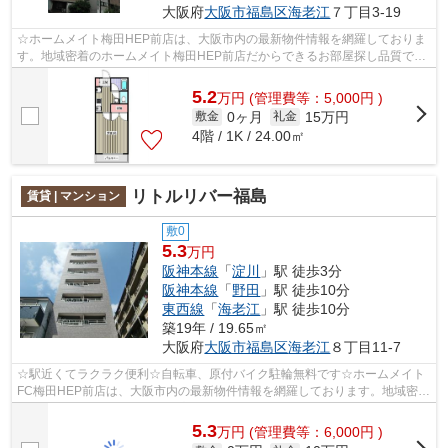
大阪府
大阪市福島区
海老江
７丁目3-19
☆ホームメイト梅田HEP前店は、大阪市内の最新物件情報を網羅しておりま
す。地域密着のホームメイト梅田HEP前店だからできるお部屋探し品質であ
なたの理想のお部屋一緒に探しましょう♪...
5.2
万
円
(管理費等：5,000円 )
0ヶ月
15万円
敷金
礼金
4階 / 1K / 24.00㎡
リトルリバー福島
賃貸 | マンション
敷0
5.3
万円
阪神本線
「
淀川
」駅 徒歩3分
阪神本線
「
野田
」駅 徒歩10分
東西線
「
海老江
」駅 徒歩10分
築19年 / 19.65㎡
大阪府
大阪市福島区
海老江
８丁目11-7
☆駅近くてラクラク便利☆自転車、原付バイク駐輪無料です☆ホームメイト
FC梅田HEP前店は、大阪市内の最新物件情報を網羅しております。地域密着
のホームメイトFC梅田HEP前店だからできる...
5.3
万
円
(管理費等：6,000円 )