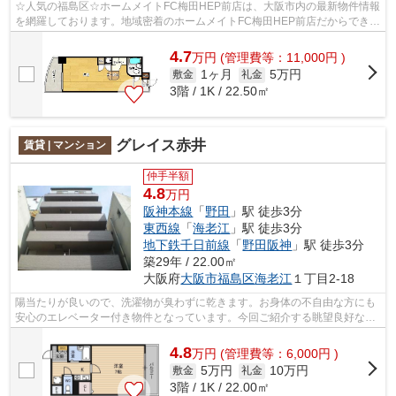
☆人気の福島区☆ホームメイトFC梅田HEP前店は、大阪市内の最新物件情報
を網羅しております。地域密着のホームメイトFC梅田HEP前店だからできる
お部屋探し品質であなたの理想のお部屋一...
4.7
万
円
(管理費等：11,000円 )
1ヶ月
5万円
敷金
礼金
3階 / 1K / 22.50㎡
グレイス赤井
賃貸 | マンション
仲手半額
4.8
万円
阪神本線
「
野田
」駅 徒歩3分
東西線
「
海老江
」駅 徒歩3分
地下鉄千日前線
「
野田阪神
」駅 徒歩3分
築29年 / 22.00㎡
大阪府
大阪市福島区
海老江
１丁目2-18
陽当たりが良いので、洗濯物が臭わずに乾きます。お身体の不自由な方にも
安心のエレベーター付き物件となっています。今回ご紹介する眺望良好なエ
リアはとても素敵な場所です。徒歩3分...
4.8
万
円
(管理費等：6,000円 )
5万円
10万円
敷金
礼金
3階 / 1K / 22.00㎡