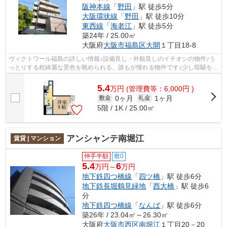
阪神本線
「
野田
」駅 徒歩5分
大阪環状線
「
野田
」駅 徒歩10分
東西線
「
海老江
」駅 徒歩5分
築24年 / 25.00㎡
大阪府
大阪市福島区
大開
１丁目18-8
ヴィクトワール福島の詳しい情報♪設備良し・外観良しのイチオシの物件♪う
っとりする程綺麗な景色を眺められる、誰もが憧れる物件です♪少し喧騒を離
れていて駅から徒歩5分という駅近な...
5.4
万
円
(管理費等：6,000円 )
0ヶ月
1ヶ月
敷金
礼金
5階 / 1K / 25.00㎡
アンシャンテ南堀江
賃貸 | マンション
仲手半額
敷0
5.4
6
万円～
万円
地下鉄四つ橋線
「
四ツ橋
」駅 徒歩6分
地下鉄長堀鶴見緑地
「
西大橋
」駅 徒歩6
分
地下鉄四つ橋線
「
なんば
」駅 徒歩6分
築26年 / 23.04㎡～26.30㎡
大阪府
大阪市西区
南堀江
１丁目20－20