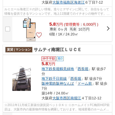
大阪府
大阪市福島区
海老江
６丁目7-12
ルミエール海老江Ⅱの詳しい情報。造りとデザインに関して、自信をもって
情報を提供できるマンションです。地上11階建てのイチオシの物件です。こ
ちらの物件にはエレベーターがあります...
5.8
万
円
(管理費等：6,000円 )
0ヶ月
10万円
敷金
礼金
6階 / 1K / 24.20㎡
サムティ南堀江ＬＵＣＥ
賃貸 | マンション
仲手半額
敷0
5.8
万円
地下鉄長堀鶴見緑地
「
西長堀
」駅 徒歩7
分
地下鉄千日前線
「
西長堀
」駅 徒歩7分
阪神電鉄阪神なんば
「
ドーム前
」駅 徒歩
7分
築14年 / 24.00㎡
大阪府
大阪市西区
南堀江
４丁目12-12
☆2011年11月竣工新築分譲賃貸ペットＯＫ☆ ☆ホームメイトFC梅田HEP前
店は、大阪市内の最新物件情報を網羅しております。地域密着のホームメイ
トFC梅田HEP前店だからできるお部屋探し品...