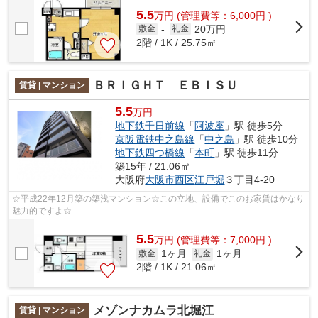
5.5
万
円
(管理費等：6,000円 )
20万円
敷金
-
礼金
2階 / 1K / 25.75㎡
ＢＲＩＧＨＴ ＥＢＩＳＵ
賃貸 | マンション
5.5
万円
地下鉄千日前線
「
阿波座
」駅 徒歩5分
京阪電鉄中之島線
「
中之島
」駅 徒歩10分
地下鉄四つ橋線
「
本町
」駅 徒歩11分
築15年 / 21.06㎡
大阪府
大阪市西区
江戸堀
３丁目4-20
☆平成22年12月築の築浅マンション☆この立地、設備でこのお家賃はかなり
魅力的ですよ☆
5.5
万
円
(管理費等：7,000円 )
1ヶ月
1ヶ月
敷金
礼金
2階 / 1K / 21.06㎡
メゾンナカムラ北堀江
賃貸 | マンション