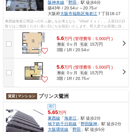
阪神本線
「
野田
」駅 徒歩6分
築43年 / 20.54㎡～20.75㎡
大阪府
大阪市福島区
海老江
７丁目18-17
東西線海老江周辺への引っ越しをお考えなら「Villad' Ｅｓｔ」。入居日の日
取りはご相談ください良い日にちを指定いたします。即入居でお部屋に住み
たい方はこちら現在空き室とな...
5.6
万
円
(管理費等：5,000円 )
0ヶ月
15万円
敷金
礼金
3階 / 1R / 20.54㎡
5.6
万
円
(管理費等：5,000円 )
0ヶ月
15万円
敷金
礼金
3階 / 1R / 20.75㎡
プリンス鷺洲
賃貸 | マンション
敷0
5.65
万円
東西線
「
海老江
」駅 徒歩2分
地下鉄千日前線
「
野田阪神
」駅 徒歩2分
大阪環状線
「
野田
」駅 徒歩5分