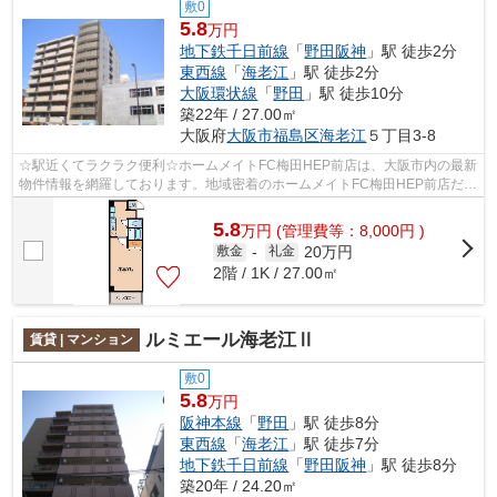
敷0
5.8
万円
地下鉄千日前線
「
野田阪神
」駅 徒歩2分
東西線
「
海老江
」駅 徒歩2分
大阪環状線
「
野田
」駅 徒歩10分
築22年 / 27.00㎡
大阪府
大阪市福島区
海老江
５丁目3-8
☆駅近くてラクラク便利☆ホームメイトFC梅田HEP前店は、大阪市内の最新
物件情報を網羅しております。地域密着のホームメイトFC梅田HEP前店だか
らできるお部屋探し品質であなたの理想の...
5.8
万
円
(管理費等：8,000円 )
20万円
敷金
-
礼金
2階 / 1K / 27.00㎡
ルミエール海老江Ⅱ
賃貸 | マンション
敷0
5.8
万円
阪神本線
「
野田
」駅 徒歩8分
東西線
「
海老江
」駅 徒歩7分
地下鉄千日前線
「
野田阪神
」駅 徒歩8分
築20年 / 24.20㎡