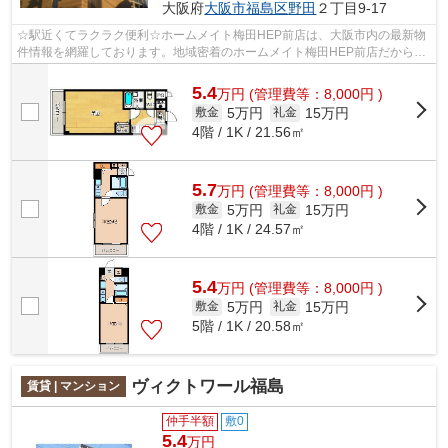
大阪府
大阪市福島区
野田
２丁目9-17
☆駅近くてラクラク便利☆ホームメイト梅田HEP前店は、大阪市内の最新物
件情報を網羅しております。地域密着のホームメイト梅田HEP前店だからで
きるお部屋探し品質であなたの理想のお部...
5.4
万
円
(管理費等：8,000円 )
5万円
15万円
敷金
礼金
4階 / 1K / 21.56㎡
5.7
万
円
(管理費等：8,000円 )
5万円
15万円
敷金
礼金
4階 / 1K / 24.57㎡
5.4
万
円
(管理費等：8,000円 )
5万円
15万円
敷金
礼金
5階 / 1K / 20.58㎡
ヴィクトワール福島
賃貸 | マンション
仲手半額
敷0
5.4
万円