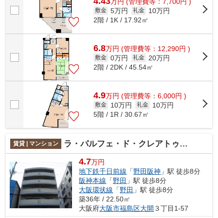
4.43
万
円
(管理費等：7,700円 )
5万円
10万円
敷金
礼金
2階 / 1K / 17.92㎡
6.8
万
円
(管理費等：12,290円 )
0万円
20万円
敷金
礼金
2階 / 2DK / 45.54㎡
4.9
万
円
(管理費等：6,000円 )
10万円
10万円
敷金
礼金
5階 / 1R / 30.67㎡
ラ・パルフェ・ド・クレアトゥール
賃貸 | マンション
4.7
万円
地下鉄千日前線
「
野田阪神
」駅 徒歩8分
阪神本線
「
野田
」駅 徒歩8分
大阪環状線
「
野田
」駅 徒歩8分
築36年 / 22.50㎡
大阪府
大阪市福島区
大開
３丁目1-57