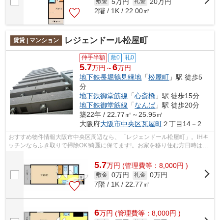
5万円
20万円
敷金
礼金
2階 / 1K / 22.00㎡
レジェンドール松屋町
賃貸 | マンション
仲手半額
敷0
礼0
5.7
6
万円～
万円
地下鉄長堀鶴見緑地
「
松屋町
」駅 徒歩5
分
地下鉄御堂筋線
「
心斎橋
」駅 徒歩15分
地下鉄御堂筋線
「
なんば
」駅 徒歩20分
築22年 / 22.77㎡～25.95㎡
大阪府
大阪市中央区
瓦屋町
２丁目14－2
おすすめ物件情報大阪市中央区周辺なら、「レジェンドール松屋町」。IHキ
ッチンならふき取りで掃除OK!綺麗に保てます!。お家を移り住む方日時は私
たちにご相談してくださいね。地上11...
5.7
万
円
(管理費等：8,000円 )
0万円
0万円
敷金
礼金
7階 / 1K / 22.77㎡
6
万
円
(管理費等：8,000円 )