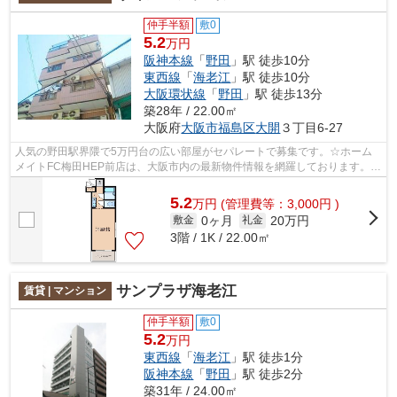
仲手半額
敷0
5.2
万円
阪神本線
「
野田
」駅 徒歩10分
東西線
「
海老江
」駅 徒歩10分
大阪環状線
「
野田
」駅 徒歩13分
築28年 / 22.00㎡
大阪府
大阪市福島区
大開
３丁目6-27
人気の野田駅界隈で5万円台の広い部屋がセパレートで募集です。☆ホーム
メイトFC梅田HEP前店は、大阪市内の最新物件情報を網羅しております。地
域密着のホームメイトFC梅田HEP前店だか...
5.2
万
円
(管理費等：3,000円 )
0ヶ月
20万円
敷金
礼金
3階 / 1K / 22.00㎡
サンプラザ海老江
賃貸 | マンション
仲手半額
敷0
5.2
万円
東西線
「
海老江
」駅 徒歩1分
阪神本線
「
野田
」駅 徒歩2分
築31年 / 24.00㎡