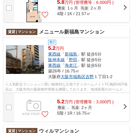
5.8
万
円
(管理費等：6,000円 )
1ヶ月
2ヶ月
敷金
礼金
4階 / 1K / 21.57㎡
メニュール新福島マンション
賃貸 | マンション
敷0
5.2
万円
東西線
「
新福島
」駅 徒歩5分
阪神本線
「
野田
」駅 徒歩5分
東西線
「
海老江
」駅 徒歩5分
築26年 / 16.75㎡
大阪府
大阪市福島区
吉野
１丁目1-2
☆人気駅近マンション☆買い物便利な立地です☆ホームメイトFC梅田HEP前
店は、大阪市内の最新物件情報を網羅しております。地域密着のホームメイ
トFC梅田HEP前店だからできるお部屋探し品...
5.2
万
円
(管理費等：3,000円 )
2ヶ月
敷金
-
礼金
5階 / 1R / 16.75㎡
ウィルマンション
賃貸 | マンション