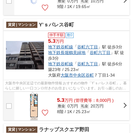
0万円
10万円
敷金
礼金
9階 / 1K / 19.65㎡
Y’ｓパレス谷町
賃貸 | マンション
仲手半額
敷0
5.3
万円
地下鉄谷町線
「
谷町六丁目
」駅 徒歩3分
地下鉄長堀鶴見緑地
「
谷町六丁目
」駅 徒
歩3分
地下鉄谷町線
「
谷町九丁目
」駅 徒歩6分
築23年 / 25.23㎡
大阪府
大阪市中央区
谷町
７丁目1-34
大阪市中央区近辺での最新物件情報:おすすめの物件「Y’ｓパレス谷町」。暮
らしに嬉しい一口コンロ付きのお住まいになっています。お引っ越しのお日
にちはご相談等は迅速にお受けいたし...
5.3
万
円
(管理費等：8,000円 )
0万円
20万円
敷金
礼金
8階 / 1K / 25.23㎡
ラナップスクエア野田
賃貸 | マンション