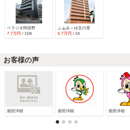
ベラジオ阿倍野
ふぁみ～ゆ文の里
7.7
万
円
/ 1DK
6.7
万
円
/ 1K
お客様の声
柴田洋樹
柴田洋樹
柴田洋樹