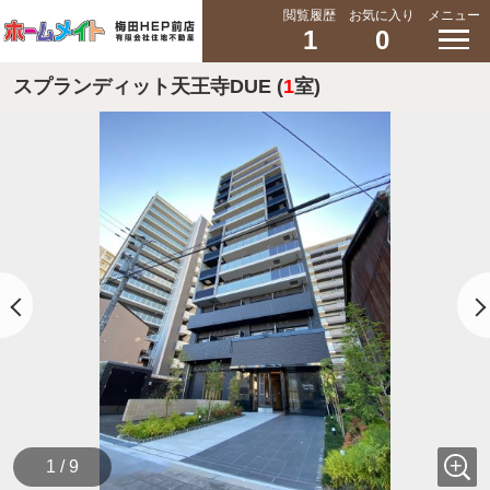
閲覧履歴
お気に入り
メニュー
1
0
スプランディット天王寺DUE (
1
室)
1 / 9