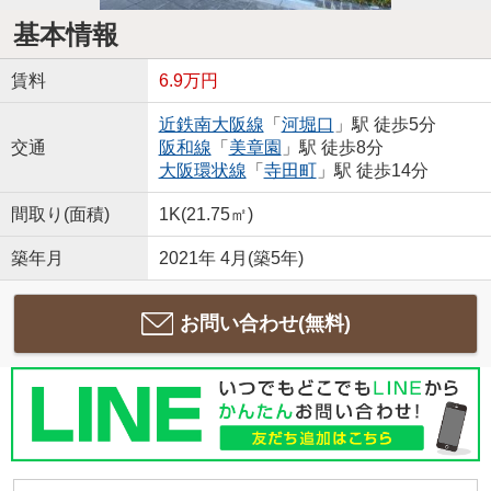
基本情報
賃料
6.9万円
近鉄南大阪線
「
河堀口
」駅 徒歩5分
交通
阪和線
「
美章園
」駅 徒歩8分
大阪環状線
「
寺田町
」駅 徒歩14分
間取り(面積)
1K(21.75㎡)
築年月
2021年 4月(築5年)
お問い合わせ(無料)