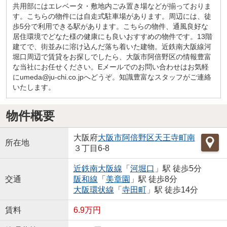
共用部にはエレベータ・敷地内ごみ置き場などが揃っておりま
す。こちらの物件には自走式駐車場があります。周辺には、徒
歩5分で利用できる駅があります。こちらの物件、通風良好な
居住環境でどなた様の健康にも良いおすすめの物件です。13階
建てで、街並みに溶け込んだ落ち着いた建物。近鉄南大阪線河
堀口周辺で賃貸をお探しでしたら、大阪市阿倍野区の情報豊富
な当社にお任せください。Eメールでのお問い合わせはお気軽
にumeda@ju-chi.co.jpへどうぞ。知識豊富なスタッフがご連絡
いたします。
物件概要
大阪府
大阪市阿倍野区
天王寺町南
所在地
３丁目6-8
近鉄南大阪線
「
河堀口
」駅 徒歩5分
交通
阪和線
「
美章園
」駅 徒歩8分
大阪環状線
「
寺田町
」駅 徒歩14分
賃料
6.9万円