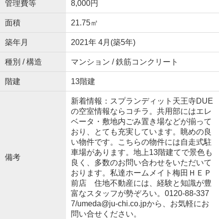
管理費等
8,000円
面積
21.75㎡
築年月
2021年 4月(築5年)
種別 / 構造
マンション / 鉄筋コンクリート
階建
13階建
新着情報：スプランディット天王寺DUE
の空室情報ならコチラ。共用部にはエレ
ベータ・敷地内ごみ置き場などが揃って
おり、とても充実しています。眺めの良
い物件です。こちらの物件には自走式駐
車場があります。地上13階建てで景色も
備考
良く、多数のお問い合わせをいただいて
おります。私達ホームメイト梅田ＨＥＰ
前店 住地不動産には、経験と知識が豊
富なスタッフが勢ぞろい。0120-88-337
7/umeda@ju-chi.co.jpから、お気軽にお
問い合せください。