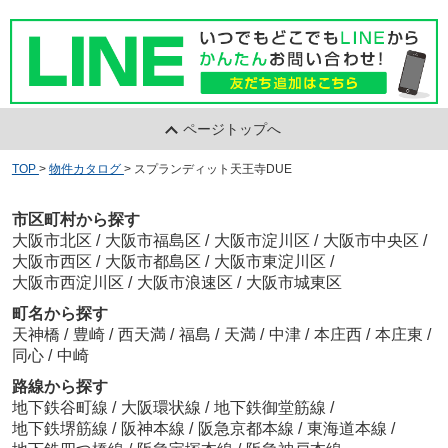
ページトップへ
TOP
>
物件カタログ
>
スプランディット天王寺DUE
市区町村から探す
大阪市北区
/
大阪市福島区
/
大阪市淀川区
/
大阪市中央区
/
大阪市西区
/
大阪市都島区
/
大阪市東淀川区
/
大阪市西淀川区
/
大阪市浪速区
/
大阪市城東区
町名から探す
天神橋
/
豊崎
/
西天満
/
福島
/
天満
/
中津
/
本庄西
/
本庄東
/
同心
/
中崎
路線から探す
地下鉄谷町線
/
大阪環状線
/
地下鉄御堂筋線
/
地下鉄堺筋線
/
阪神本線
/
阪急京都本線
/
東海道本線
/