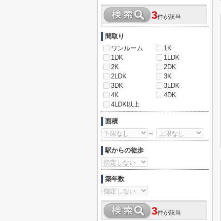
3
件が該当
間取り
ワンルーム
1K
1DK
1LDK
2K
2DK
2LDK
3K
3DK
3LDK
4K
4DK
4LDK以上
面積
～
駅からの徒歩
築年数
3
件が該当