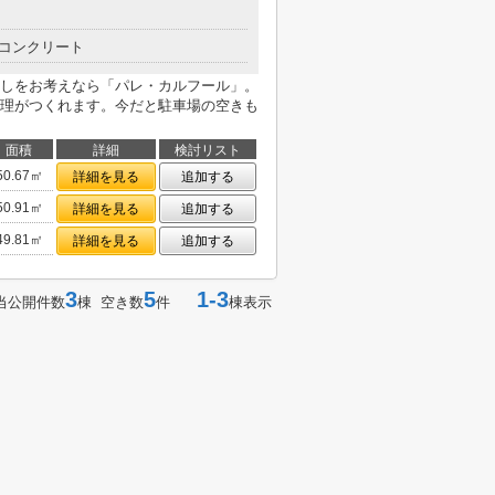
コンクリート
しをお考えなら「パレ・カルフール」。
理がつくれます。今だと駐車場の空きも
面積
詳細
検討リスト
50.67㎡
詳細を見る
追加する
50.91㎡
詳細を見る
追加する
49.81㎡
詳細を見る
追加する
3
5
1-3
当公開件数
棟 空き数
件
棟表示