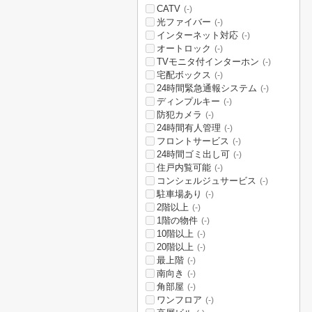
CATV
(-)
光ファイバー
(-)
インターネット対応
(-)
オートロック
(-)
TVモニタ付インターホン
(-)
宅配ボックス
(-)
24時間緊急通報システム
(-)
ディンプルキー
(-)
防犯カメラ
(-)
24時間有人管理
(-)
フロントサービス
(-)
24時間ゴミ出し可
(-)
住戸内覧可能
(-)
コンシェルジュサービス
(-)
駐車場あり
(-)
2階以上
(-)
1階の物件
(-)
10階以上
(-)
20階以上
(-)
最上階
(-)
南向き
(-)
角部屋
(-)
ワンフロア
(-)