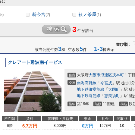
込む
新今宮
萩ノ茶屋
(5)
(2)
(1)
3
件が該当
並び順：
3
5
1-3
該当公開件数
棟 空き数
件
棟表示
クレアート難波南イービス
大阪府
大阪市浪速区
戎本町
１丁目
住所
交通
南海高野線
「
今宮戎
」駅 徒歩1分
地下鉄御堂筋線
「
大国町
」駅 徒
地下鉄堺筋線
「
恵美須町
」駅 徒
築18年
11階建
鉄
築年
階数
構造
所在階
賃料
管理費・共益費
敷金
礼金
間取り
6.7
万円
0万円
6階
8,000円
15万円
1K