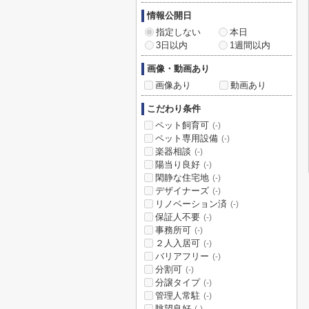
情報公開日
指定しない
本日
3日以内
1週間以内
画像・動画あり
画像あり
動画あり
こだわり条件
ペット飼育可
(-)
ペット専用設備
(-)
楽器相談
(-)
陽当り良好
(-)
閑静な住宅地
(-)
デザイナーズ
(-)
リノベーション済
(-)
保証人不要
(-)
事務所可
(-)
２人入居可
(-)
バリアフリー
(-)
分割可
(-)
分譲タイプ
(-)
管理人常駐
(-)
眺望良好