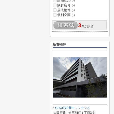
高層ビル
(-)
飲食店可
(-)
居抜物件
(-)
個別空調
(-)
3
件が該当
新着物件
GROOVE豊中レジデンス
大阪府豊中市三和町１丁目3-6