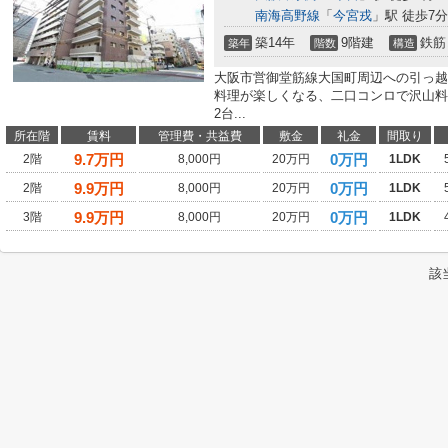
南海高野線
「
今宮戎
」駅 徒歩7分
築14年
9階建
鉄筋
築年
階数
構造
大阪市営御堂筋線大国町周辺への引っ越
料理が楽しくなる、二口コンロで沢山料
2台...
所在階
賃料
管理費・共益費
敷金
礼金
間取り
9.7
万円
0万円
2階
8,000円
20万円
1LDK
9.9
万円
0万円
2階
8,000円
20万円
1LDK
9.9
万円
0万円
3階
8,000円
20万円
1LDK
該