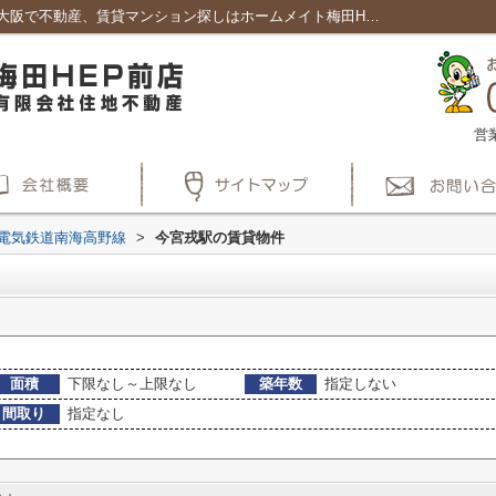
今宮戎駅の賃貸、店舗、事務所一覧｜賃貸大阪で不動産、賃貸マンション探しはホームメイト梅田HEP前店
営
電気鉄道南海高野線
>
今宮戎駅の賃貸物件
面積
下限なし～上限なし
築年数
指定しない
間取り
指定なし