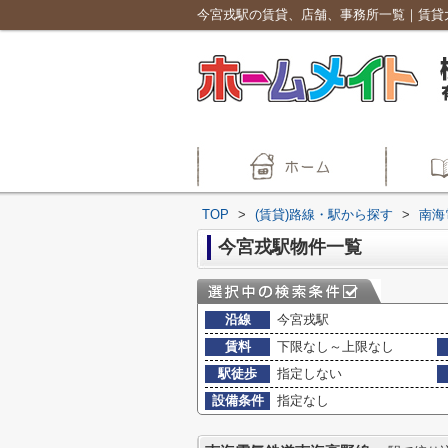
TOP
>
(賃貸)路線・駅から探す
>
南海
今宮戎駅物件一覧
沿線
今宮戎駅
賃料
下限なし～上限なし
駅徒歩
指定しない
設備条件
指定なし