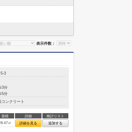
表示件数：
5-3
歩3分
歩5分
筋コンクリート
面積
詳細
検討リスト
28.47㎡
詳細を見る
追加する