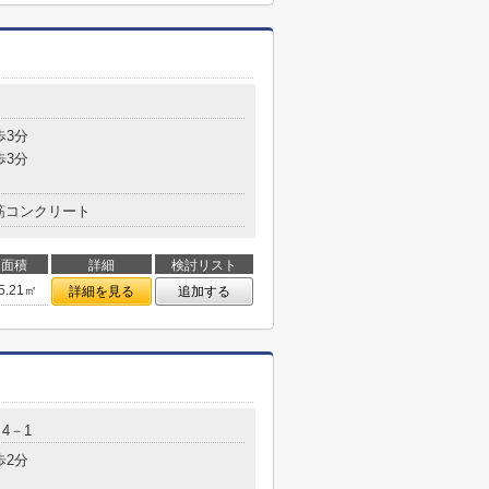
目
歩3分
歩3分
筋コンクリート
面積
詳細
検討リスト
5.21㎡
詳細を見る
追加する
4－1
歩2分