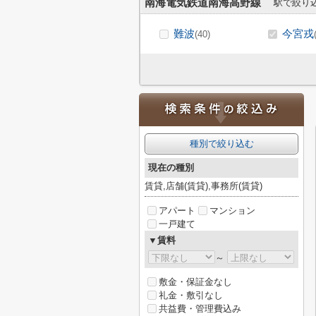
南海電気鉄道南海高野線
駅で絞り
難波
今宮戎
(40)
種別で絞り込む
現在の種別
賃貸,店舗(賃貸),事務所(賃貸)
アパート
マンション
一戸建て
▼賃料
～
敷金・保証金なし
礼金・敷引なし
共益費・管理費込み