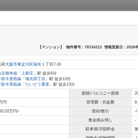
【マンション】
物件番号：78334212
情報更新日：2026年
阪府
大阪市東淀川区
瑞光
１丁目7-10
急京都本線
「
上新庄
」駅 徒歩6分
下鉄今里筋線
「
瑞光四丁目
」駅 徒歩13分
下鉄今里筋線
「
だいどう豊里
」駅 徒歩13分
面積/バルコニー面積
2
2万円
管理費・共益費
9
月/10万円/-
償却/敷引
-/
敷金積み増し
-
駐車場/月額料金
無
保険名/保険期間
-/