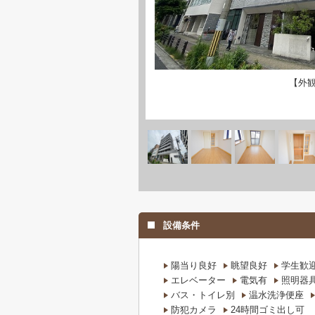
【外
設備条件
陽当り良好
眺望良好
学生歓
エレベーター
電気有
照明器
バス・トイレ別
温水洗浄便座
防犯カメラ
24時間ゴミ出し可