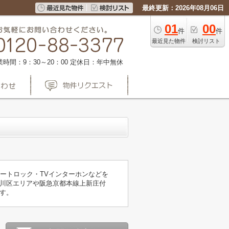
最終更新：2026年08月06日
01
00
件
件
最近見た物件
検討リスト
業時間：9：30～20：00
定休日：年中無休
！
ートロック・TVインターホンなどを
川区エリアや阪急京都本線上新庄付
す。