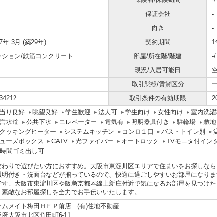
保証会社
-
向き
-
97年 3月 (築29年)
契約期間
1
ンション/鉄筋コンクリート
部屋/所在階/階建
-
現況/入居可能日
取引態様/賃貸区分
34212
取引条件の有効期限
2
当り良好
眺望良好
学生歓迎
法人可
学生向け
女性向け
室内洗濯
営水道
公共下水
エレベーター
電気有
照明器具付き
駐輪場
敷地
Hクッキングヒーター
システムキッチン
コンロ１口
バス・トイレ別
ューズボックス
CATV
光ファイバー
オートロック
TVモニタ付イン
4時間ゴミ出し可
だわりで選びたい方におすすめ。大阪市東淀川区エリアで住まいをお探しなら
照明付き・洗面台などが揃っているので、快適に過ごしやすいお部屋になりま
です。大阪市東淀川区や阪急京都本線上新庄付近で気になるお部屋を見つけた
。素敵なお部屋探しを全力でお手伝いいたします。
ームメイト梅田ＨＥＰ前店 (有)住地不動産
阪府大阪市北区角田町6-11