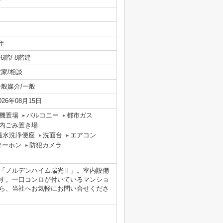
年
/ 6階/ 8階建
空家/相談
一般媒介/一般
026年08月15日
機置場
バルコニー
都市ガス
内ごみ置き場
温水洗浄便座
洗面台
エアコン
ターホン
防犯カメラ
「ノルデンハイム瑞光Ⅱ」。室内設備
す。一口コンロが付いているマンショ
ら、当社へお気軽にお問い合せくださ