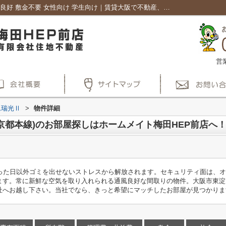
ノルデンハイム瑞光Ⅱ｜温水洗浄便座 通風良好 敷金不要 女性向け 学生向け｜賃貸大阪で不動産、賃貸マンション探しはホームメイト梅田HEP前店
営
ム瑞光Ⅱ
>
物件詳細
京都本線)のお部屋探しはホームメイト梅田HEP前店へ
った日以外ゴミを出せないストレスから解放されます。セキュリティ面は、オ
ます。常に新鮮な空気を取り入れられる通風良好な間取りの物件。大阪市東淀
社へお越し下さい。当社でなら、きっと希望にマッチしたお部屋が見つかりま