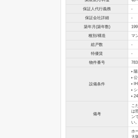
保証人代行義務
-
保証会社詳細
-
築年月(築年数)
19
種別/構造
マ
総戸数
-
特優賃
-
物件番号
783
陽
公
I
設備条件
シ
2
こ
は
備考
ン
い
ホ
大