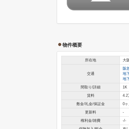
物件概要
所在地
大
阪
交通
地
地
間取り/詳細
1K
賃料
4.
敷金/礼金/保証金
0ヶ
更新料
-
権利金/雑費
-/-
保険加入/料金
有/-