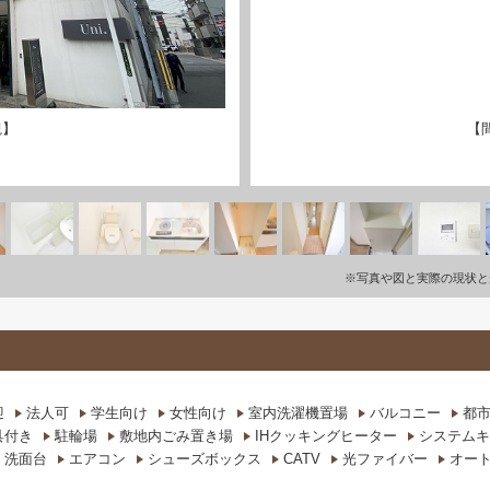
観】
【
※写真や図と実際の現状と
迎
法人可
学生向け
女性向け
室内洗濯機置場
バルコニー
都
具付き
駐輪場
敷地内ごみ置き場
IHクッキングヒーター
システムキ
洗面台
エアコン
シューズボックス
CATV
光ファイバー
オー