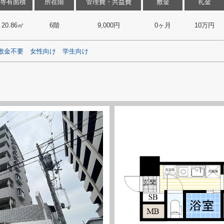
専有面積
所在階
管理費・共益費
敷金
礼金
20.86㎡
6階
9,000円
0ヶ月
10万円
敷金不要
女性向け
学生向け