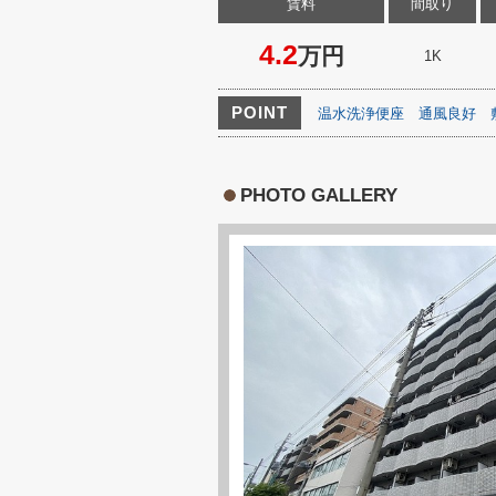
賃料
間取り
4.2
万円
1K
POINT
温水洗浄便座
通風良好
PHOTO GALLERY