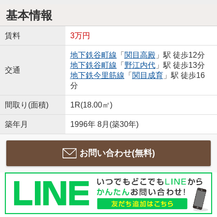
基本情報
賃料
3万円
地下鉄谷町線
「
関目高殿
」駅 徒歩12分
地下鉄谷町線
「
野江内代
」駅 徒歩13分
交通
地下鉄今里筋線
「
関目成育
」駅 徒歩16
分
間取り(面積)
1R(18.00㎡)
築年月
1996年 8月(築30年)
お問い合わせ(無料)