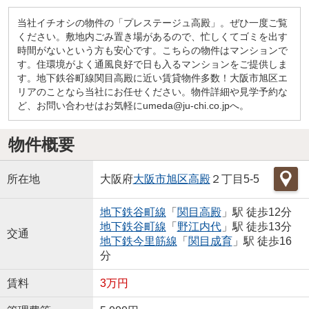
当社イチオシの物件の「プレステージュ高殿」。ぜひ一度ご覧
ください。敷地内ごみ置き場があるので、忙しくてゴミを出す
時間がないという方も安心です。こちらの物件はマンションで
す。住環境がよく通風良好で日も入るマンションをご提供しま
す。地下鉄谷町線関目高殿に近い賃貸物件多数！大阪市旭区エ
リアのことなら当社にお任せください。物件詳細や見学予約な
ど、お問い合わせはお気軽にumeda@ju-chi.co.jpへ。
物件概要
所在地
大阪府
大阪市旭区
高殿
２丁目5-5
地下鉄谷町線
「
関目高殿
」駅 徒歩12分
地下鉄谷町線
「
野江内代
」駅 徒歩13分
交通
地下鉄今里筋線
「
関目成育
」駅 徒歩16
分
賃料
3万円