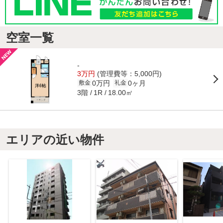
空室一覧
-
3万円
(管理費等：5,000円)
0万円
0ヶ月
敷金
礼金
3階
18.00㎡
1R
エリアの近い物件