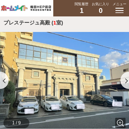
閲覧履歴
お気に入り
メニュー
1
0
プレステージュ高殿 (
1
室)
1 / 9