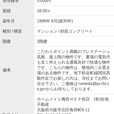
管理費等
5,000円
面積
18.00㎡
築年月
1996年 8月(築30年)
種別 / 構造
マンション / 鉄筋コンクリート
階建
3階建
こだわりポイント満載のプレステージュ
高殿。最上階の物件です。夏場の電気代
も安く抑えられる通風良好で快適な物件
です。こちらの物件は、敷地内ごみ置き
備考
場のある物件です。地下鉄谷町線関目高
殿付近でお探しの方は、当社までお問い
合せ下さい。ご連絡は<umeda@ju-chi.c
o.jp>からお待ちしております。
ホームメイト梅田ＨＥＰ前店 (有)住地
不動産
大阪府大阪市北区角田町6-11