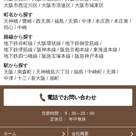
大阪市西淀川区
/
大阪市浪速区
/
大阪市城東区
町名から探す
天神橋
/
豊崎
/
西天満
/
福島
/
天満
/
中津
/
本庄西
/
本庄東
/
同心
/
中崎
路線から探す
地下鉄谷町線
/
大阪環状線
/
地下鉄御堂筋線
/
地下鉄堺筋線
/
阪神本線
/
阪急京都本線
/
東海道本線
/
地下鉄四つ橋線
/
阪急宝塚本線
/
阪急神戸本線
駅から探す
大阪
/
南森町
/
天神橋筋六丁目
/
福島
/
中崎町
/
天満
/
中津
/
十三
/
新大阪
/
扇町
電話でお問い合わせ
営業時間：
9：30～20：00
定休日：
年中無休
ホーム
会社概要