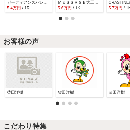
ガーディアンズパレス高殿
ＭＥＳＳＡＧＥ大工大前
CRASTIN
5.4
万
円
/ 1R
5.6
万
円
/ 1K
5.7
万
円
/ 1
お客様の声
柴田洋樹
柴田洋樹
柴田洋樹
こだわり特集