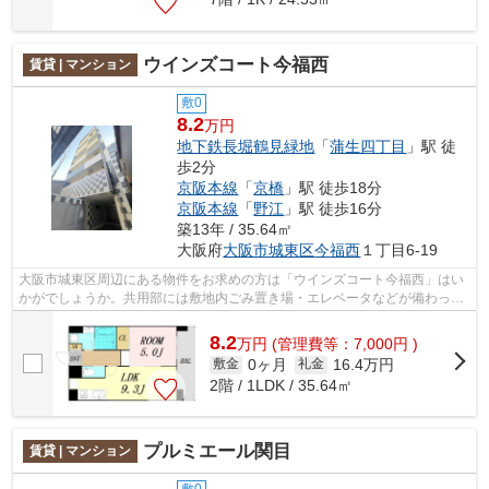
ウインズコート今福西
賃貸 | マンション
敷0
8.2
万円
地下鉄長堀鶴見緑地
「
蒲生四丁目
」駅 徒
歩2分
京阪本線
「
京橋
」駅 徒歩18分
京阪本線
「
野江
」駅 徒歩16分
築13年 / 35.64㎡
大阪府
大阪市城東区
今福西
１丁目6-19
大阪市城東区周辺にある物件をお求めの方は「ウインズコート今福西」はい
かがでしょうか。共用部には敷地内ごみ置き場・エレベータなどが備わって
おりとても充実しています。こちらの...
8.2
万
円
(管理費等：7,000円 )
0ヶ月
16.4万円
敷金
礼金
2階 / 1LDK / 35.64㎡
プルミエール関目
賃貸 | マンション