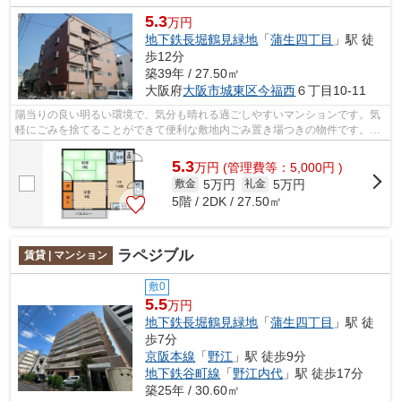
5.3
万円
地下鉄長堀鶴見緑地
「
蒲生四丁目
」駅 徒
歩12分
築39年 / 27.50㎡
大阪府
大阪市城東区
今福西
６丁目10-11
陽当りの良い明るい環境で、気分も晴れる過ごしやすいマンションです。気
軽にごみを捨てることができて便利な敷地内ごみ置き場つきの物件です。駅
の程近くに立地する物件となり、徒歩1...
5.3
万
円
(管理費等：5,000円 )
5万円
5万円
敷金
礼金
5階 / 2DK / 27.50㎡
ラペジブル
賃貸 | マンション
敷0
5.5
万円
地下鉄長堀鶴見緑地
「
蒲生四丁目
」駅 徒
歩7分
京阪本線
「
野江
」駅 徒歩9分
地下鉄谷町線
「
野江内代
」駅 徒歩17分
築25年 / 30.60㎡