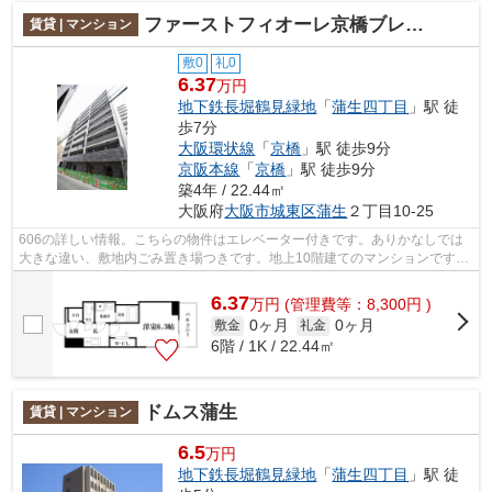
ファーストフィオーレ京橋ブレイニー
賃貸 | マンション
敷0
礼0
6.37
万円
地下鉄長堀鶴見緑地
「
蒲生四丁目
」駅 徒
歩7分
大阪環状線
「
京橋
」駅 徒歩9分
京阪本線
「
京橋
」駅 徒歩9分
築4年 / 22.44㎡
大阪府
大阪市城東区
蒲生
２丁目10-25
606の詳しい情報。こちらの物件はエレベーター付きです。ありかなしでは
大きな違い、敷地内ごみ置き場つきです。地上10階建てのマンションです。
大阪市城東区の賃貸情報はお任せくださ...
6.37
万
円
(管理費等：8,300円 )
0ヶ月
0ヶ月
敷金
礼金
6階 / 1K / 22.44㎡
ドムス蒲生
賃貸 | マンション
6.5
万円
地下鉄長堀鶴見緑地
「
蒲生四丁目
」駅 徒