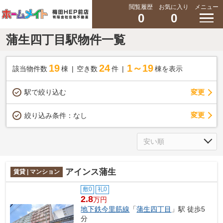
閲覧履歴
お気に入り
メニュー
0
0
蒲生四丁目駅物件一覧
19
24
1～19
該当物件数
棟
空き数
件
棟を表示
駅で絞り込む
変更
変更
絞り込み条件：
なし
アインス蒲生
賃貸 | マンション
敷0
礼0
2.8
万円
地下鉄今里筋線
「
蒲生四丁目
」駅 徒歩5
分