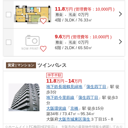
きるお部屋探し品質であなたの理想のお部...
11.8
万
円
(管理費等：10,000円 )
0万円
敷金
-
礼金
4階 / 3LDK / 76.33㎡
9.6
万
円
(管理費等：10,000円 )
0万円
敷金
-
礼金
6階 / 2LDK / 65.50㎡
ツインパレス
賃貸 | マンション
仲手半額
11.8
14
万円～
万円
地下鉄長堀鶴見緑地
「
蒲生四丁目
」駅 徒
歩3分
地下鉄今里筋線
「
蒲生四丁目
」駅 徒歩3
分
大阪環状線
「
京橋
」駅 徒歩15分
築34年 / 73.47㎡～95.34㎡
大阪府
大阪市城東区
蒲生
３丁目15－8
☆ホームメイトFC梅田HEP前店は、大阪市内の最新物件情報を網羅しており