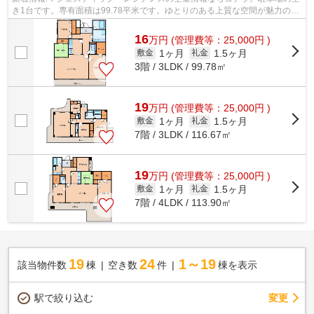
き1台です。専有面積は99.78平米です。ゆとりのある上質な空間が魅力の、
家賃16万円のお部屋。転居をお考えの...
16
万
円
(管理費等：25,000円 )
1ヶ月
1.5ヶ月
敷金
礼金
3階 / 3LDK / 99.78㎡
19
万
円
(管理費等：25,000円 )
1ヶ月
1.5ヶ月
敷金
礼金
7階 / 3LDK / 116.67㎡
19
万
円
(管理費等：25,000円 )
1ヶ月
1.5ヶ月
敷金
礼金
7階 / 4LDK / 113.90㎡
19
24
1～19
該当物件数
棟
空き数
件
棟を表示
駅で絞り込む
変更