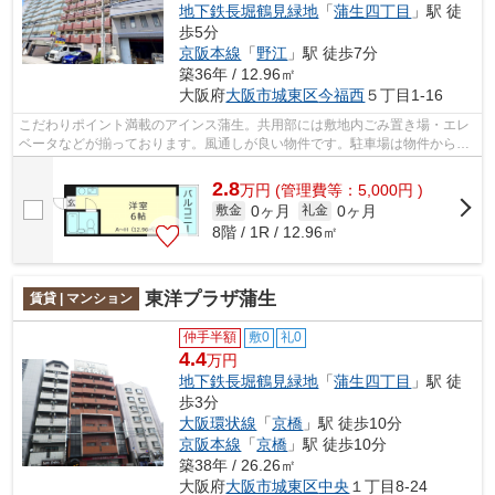
地下鉄長堀鶴見緑地
「
蒲生四丁目
」駅 徒
歩5分
京阪本線
「
野江
」駅 徒歩7分
築36年 / 12.96㎡
大阪府
大阪市城東区
今福西
５丁目1-16
こだわりポイント満載のアインス蒲生。共用部には敷地内ごみ置き場・エレ
ベータなどが揃っております。風通しが良い物件です。駐車場は物件から約
200mです。弊社では地下鉄今里筋線蒲...
2.8
万
円
(管理費等：5,000円 )
0ヶ月
0ヶ月
敷金
礼金
8階 / 1R / 12.96㎡
東洋プラザ蒲生
賃貸 | マンション
仲手半額
敷0
礼0
4.4
万円
地下鉄長堀鶴見緑地
「
蒲生四丁目
」駅 徒
歩3分
大阪環状線
「
京橋
」駅 徒歩10分
京阪本線
「
京橋
」駅 徒歩10分
築38年 / 26.26㎡
大阪府
大阪市城東区
中央
１丁目8-24