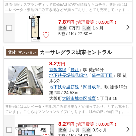
新着情報：スプランディッド京橋EASTの空室情報ならコチラ。共用部には
エレベータ・敷地内ごみ置き場などが揃っており、とても充実しています。
自由度が非常に高いと評判なデザイナー...
7.8
万
円
(管理費等：8,500円 )
0万円
1ヶ月
敷金
礼金
5階 / 1K / 27.60㎡
カーサレグラス城東セントラル
賃貸 | マンション
8.2
万円
京阪本線
「
野江
」駅 徒歩4分
地下鉄長堀鶴見緑地
「
蒲生四丁目
」駅 徒
歩6分
地下鉄今里筋線
「
関目成育
」駅 徒歩10分
築2年 / 24.53㎡
大阪府
大阪市城東区
成育
１丁目8-18
共用部にはエレベータ・敷地内ごみ置き場などが揃っており、とても充実し
ています。こちらはマンションタイプになります。眺めの良い物件です。空
気の入れ替えができる風通しの良い物...
8.2
万
円
(管理費等：8,000円 )
1ヶ月
0.5ヶ月
敷金
礼金
7階 / 1K / 24.53㎡