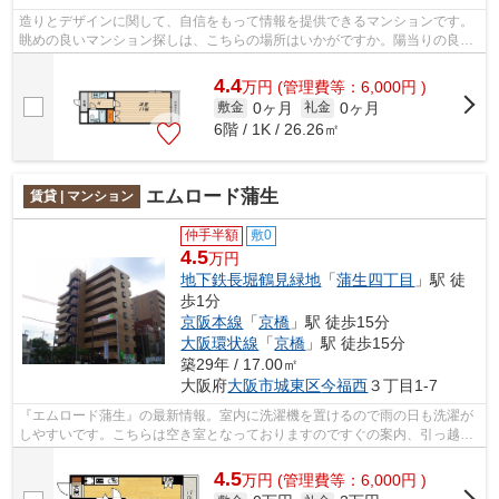
造りとデザインに関して、自信をもって情報を提供できるマンションです。
眺めの良いマンション探しは、こちらの場所はいかがですか。陽当りの良い
明るい環境が魅力の一押し物件となっ...
4.4
万
円
(管理費等：6,000円 )
0ヶ月
0ヶ月
敷金
礼金
6階 / 1K / 26.26㎡
エムロード蒲生
賃貸 | マンション
仲手半額
敷0
4.5
万円
地下鉄長堀鶴見緑地
「
蒲生四丁目
」駅 徒
歩1分
京阪本線
「
京橋
」駅 徒歩15分
大阪環状線
「
京橋
」駅 徒歩15分
築29年 / 17.00㎡
大阪府
大阪市城東区
今福西
３丁目1-7
『エムロード蒲生』の最新情報。室内に洗濯機を置けるので雨の日も洗濯が
しやすいです。こちらは空き室となっておりますのですぐの案内、引っ越し
も可能です。当社が自信をもっておス...
4.5
万
円
(管理費等：6,000円 )