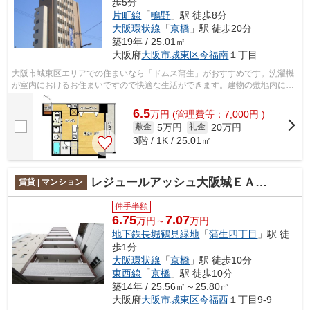
歩5分
片町線
「
鴫野
」駅 徒歩8分
大阪環状線
「
京橋
」駅 徒歩20分
築19年 / 25.01㎡
大阪府
大阪市城東区
今福南
１丁目
大阪市城東区エリアでの住まいなら「ドムス蒲生」がおすすめです。洗濯機
が室内におけるお住まいですので快適な生活ができます。建物の敷地内に空
いている駐車場があるのでご利用いた...
6.5
万
円
(管理費等：7,000円 )
5万円
20万円
敷金
礼金
3階 / 1K / 25.01㎡
レジュールアッシュ大阪城ＥＡＳＴ
賃貸 | マンション
仲手半額
6.75
7.07
万円～
万円
地下鉄長堀鶴見緑地
「
蒲生四丁目
」駅 徒
歩1分
大阪環状線
「
京橋
」駅 徒歩10分
東西線
「
京橋
」駅 徒歩10分
築14年 / 25.56㎡～25.80㎡
大阪府
大阪市城東区
今福西
１丁目9-9