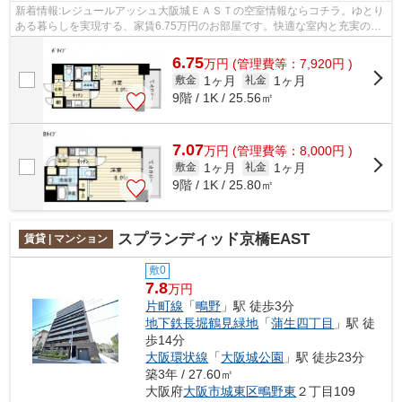
新着情報:レジュールアッシュ大阪城ＥＡＳＴの空室情報ならコチラ。ゆとり
ある暮らしを実現する、家賃6.75万円のお部屋です。快適な室内と充実の保
証が嬉しい新築の物件。設備充実、防...
6.75
万
円
(管理費等：7,920円 )
1ヶ月
1ヶ月
敷金
礼金
9階 / 1K / 25.56㎡
7.07
万
円
(管理費等：8,000円 )
1ヶ月
1ヶ月
敷金
礼金
9階 / 1K / 25.80㎡
スプランディッド京橋EAST
賃貸 | マンション
敷0
7.8
万円
片町線
「
鴫野
」駅 徒歩3分
地下鉄長堀鶴見緑地
「
蒲生四丁目
」駅 徒
歩14分
大阪環状線
「
大阪城公園
」駅 徒歩23分
築3年 / 27.60㎡
大阪府
大阪市城東区
鴫野東
２丁目109