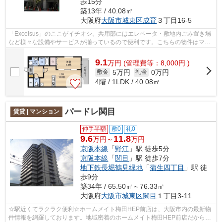
歩15分
築13年 / 40.08㎡
大阪府
大阪市城東区
成育
３丁目16-5
「Excelsus」のここがイチオシ。共用部にはエレベータ・敷地内ごみ置き場
など様々な設備やサービスが揃っているので便利です。こちらの物件はマン
ションです。眺めの良いマンション探...
9.1
万
円
(管理費等：8,000円 )
5万円
0万円
敷金
礼金
4階 / 1LDK / 40.08㎡
パードレ関目
賃貸 | マンション
仲手半額
敷0
礼0
9.6
11.8
万円～
万円
京阪本線
「
野江
」駅 徒歩5分
京阪本線
「
関目
」駅 徒歩7分
地下鉄長堀鶴見緑地
「
蒲生四丁目
」駅 徒
歩9分
築34年 / 65.50㎡～76.33㎡
大阪府
大阪市城東区
関目
１丁目3-11
☆駅近くてラクラク便利☆ホームメイト梅田HEP前店は、大阪市内の最新物
件情報を網羅しております。地域密着のホームメイト梅田HEP前店だからで