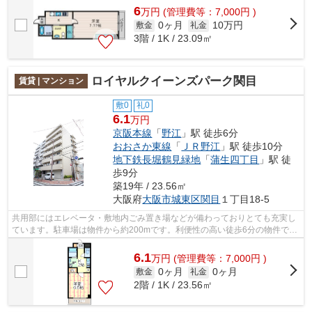
6
万
円
(管理費等：7,000円 )
0ヶ月
10万円
敷金
礼金
3階 / 1K / 23.09㎡
ロイヤルクイーンズパーク関目
賃貸 | マンション
敷0
礼0
6.1
万円
京阪本線
「
野江
」駅 徒歩6分
おおさか東線
「
ＪＲ野江
」駅 徒歩10分
地下鉄長堀鶴見緑地
「
蒲生四丁目
」駅 徒
歩9分
築19年 / 23.56㎡
大阪府
大阪市城東区
関目
１丁目18-5
共用部にはエレベータ・敷地内ごみ置き場などが備わっておりとても充実し
ています。駐車場は物件から約200mです。利便性の高い徒歩6分の物件で
す。こちらはマンションタイプになります...
6.1
万
円
(管理費等：7,000円 )
0ヶ月
0ヶ月
敷金
礼金
2階 / 1K / 23.56㎡