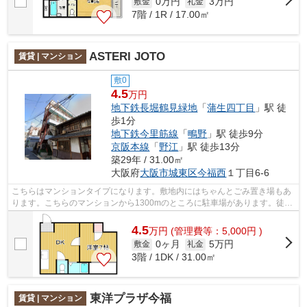
0万円
3万円
敷金
礼金
7階 / 1R / 17.00㎡
ASTERI JOTO
賃貸 | マンション
敷0
4.5
万円
地下鉄長堀鶴見緑地
「
蒲生四丁目
」駅 徒
歩1分
地下鉄今里筋線
「
鴫野
」駅 徒歩9分
京阪本線
「
野江
」駅 徒歩13分
築29年 / 31.00㎡
大阪府
大阪市城東区
今福西
１丁目6-6
こちらはマンションタイプになります。敷地内にはちゃんとごみ置き場もあ
ります。こちらのマンションから1300mのところに駐車場があります。徒歩
1分で駅にアクセスできる物件です。地...
4.5
万
円
(管理費等：5,000円 )
0ヶ月
5万円
敷金
礼金
3階 / 1DK / 31.00㎡
東洋プラザ今福
賃貸 | マンション