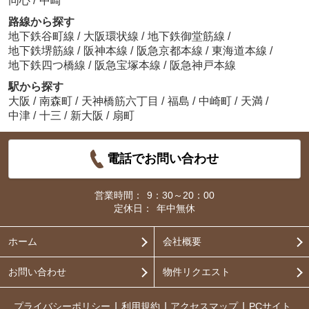
同心
/
中崎
路線から探す
地下鉄谷町線
/
大阪環状線
/
地下鉄御堂筋線
/
地下鉄堺筋線
/
阪神本線
/
阪急京都本線
/
東海道本線
/
地下鉄四つ橋線
/
阪急宝塚本線
/
阪急神戸本線
駅から探す
大阪
/
南森町
/
天神橋筋六丁目
/
福島
/
中崎町
/
天満
/
中津
/
十三
/
新大阪
/
扇町
電話でお問い合わせ
営業時間：
9：30～20：00
定休日：
年中無休
ホーム
会社概要
お問い合わせ
物件リクエスト
プライバシーポリシー
利用規約
アクセスマップ
PCサイト