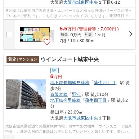
大阪府
大阪市城東区
中央
１丁目6-12
共用部には敷地内ごみ置き場・エレベータなど様々な設備やサービスが揃っ
ているので便利です。こちらはマンションタイプになります。眺望良好で景
色が楽しめます。朝に慌てることなく...
5.5
万
円
(管理費等：7,000円 )
0万円
1ヶ月
敷金
礼金
7階 / 1R / 30.60㎡
ウインズコート城東中央
賃貸 | マンション
敷0
6
万円
地下鉄長堀鶴見緑地
「
蒲生四丁目
」駅 徒
歩2分
京阪本線
「
野江
」駅 徒歩10分
地下鉄今里筋線
「
蒲生四丁目
」駅 徒歩2
分
築11年 / 23.09㎡
大阪府
大阪市城東区
中央
１丁目
大阪市城東区近辺での最新物件情報：おすすめの物件「ウインズコート城東
中央」。新居入居のご相談はお早目にしていただくと嬉しいです。楽しい一
人暮らしがおくれるお料理ラクラクの...