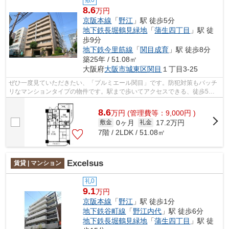
敷0
8.6
万円
京阪本線
「
野江
」駅 徒歩5分
地下鉄長堀鶴見緑地
「
蒲生四丁目
」駅 徒
歩9分
地下鉄今里筋線
「
関目成育
」駅 徒歩8分
築25年 / 51.08㎡
大阪府
大阪市城東区
関目
１丁目3-25
ぜひ一度見ていただきたい、「プルミエール関目」です。防犯対策もバッチ
リなマンションタイプの物件です。駅まで歩いてアクセスできる、徒歩5分
の距離に立地する物件です。エレベータ...
8.6
万
円
(管理費等：9,000円 )
0ヶ月
17.2万円
敷金
礼金
7階 / 2LDK / 51.08㎡
Excelsus
賃貸 | マンション
礼0
9.1
万円
京阪本線
「
野江
」駅 徒歩1分
地下鉄谷町線
「
野江内代
」駅 徒歩6分
地下鉄長堀鶴見緑地
「
蒲生四丁目
」駅 徒