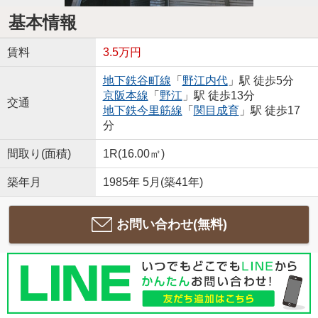
基本情報
賃料
3.5万円
地下鉄谷町線
「
野江内代
」駅 徒歩5分
京阪本線
「
野江
」駅 徒歩13分
交通
地下鉄今里筋線
「
関目成育
」駅 徒歩17
分
間取り(面積)
1R(16.00㎡)
築年月
1985年 5月(築41年)
お問い合わせ(無料)