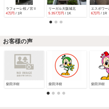
ラフォーレ桜ノ宮Ⅱ
リーガル大阪城北
エスポワー
4
万
円
/ 1R
5.357
万
円
/ 1K
6
万
円
/ 1R
お客様の声
柴田洋樹
柴田洋樹
柴田洋樹