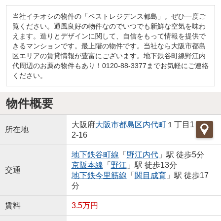
当社イチオシの物件の「ベストレジデンス都島」。ぜひ一度ご
覧ください。通風良好の物件なのでいつでも新鮮な空気を味わ
えます。造りとデザインに関して、自信をもって情報を提供で
きるマンションです。最上階の物件です。当社なら大阪市都島
区エリアの賃貸情報が豊富にございます。地下鉄谷町線野江内
代周辺のお薦め物件もあり！0120-88-3377までお気軽にご連絡
ください。
物件概要
大阪府
大阪市都島区
内代町
１丁目1
所在地
2-16
地下鉄谷町線
「
野江内代
」駅 徒歩5分
京阪本線
「
野江
」駅 徒歩13分
交通
地下鉄今里筋線
「
関目成育
」駅 徒歩17
分
賃料
3.5万円