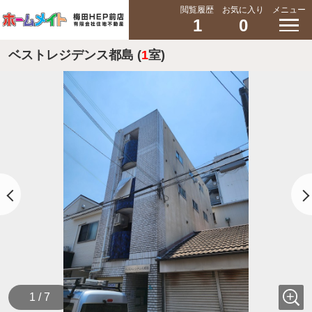
閲覧履歴
お気に入り
メニュー
1
0
ベストレジデンス都島 (
1
室)
1 / 7