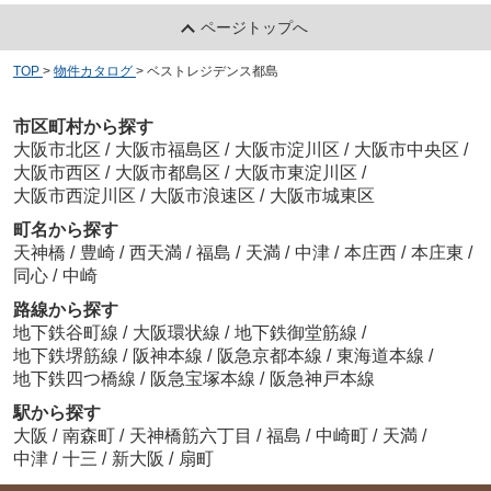
ページトップへ
TOP
>
物件カタログ
>
ベストレジデンス都島
市区町村から探す
大阪市北区
/
大阪市福島区
/
大阪市淀川区
/
大阪市中央区
/
大阪市西区
/
大阪市都島区
/
大阪市東淀川区
/
大阪市西淀川区
/
大阪市浪速区
/
大阪市城東区
町名から探す
天神橋
/
豊崎
/
西天満
/
福島
/
天満
/
中津
/
本庄西
/
本庄東
/
同心
/
中崎
路線から探す
地下鉄谷町線
/
大阪環状線
/
地下鉄御堂筋線
/
地下鉄堺筋線
/
阪神本線
/
阪急京都本線
/
東海道本線
/
地下鉄四つ橋線
/
阪急宝塚本線
/
阪急神戸本線
駅から探す
大阪
/
南森町
/
天神橋筋六丁目
/
福島
/
中崎町
/
天満
/
中津
/
十三
/
新大阪
/
扇町