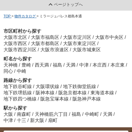
ページトップへ
TOP
>
物件カタログ
>
ミラージュパレス都島本通
市区町村から探す
大阪市北区
/
大阪市福島区
/
大阪市淀川区
/
大阪市中央区
/
大阪市西区
/
大阪市都島区
/
大阪市東淀川区
/
大阪市西淀川区
/
大阪市浪速区
/
大阪市城東区
町名から探す
天神橋
/
豊崎
/
西天満
/
福島
/
天満
/
中津
/
本庄西
/
本庄東
/
同心
/
中崎
路線から探す
地下鉄谷町線
/
大阪環状線
/
地下鉄御堂筋線
/
地下鉄堺筋線
/
阪神本線
/
阪急京都本線
/
東海道本線
/
地下鉄四つ橋線
/
阪急宝塚本線
/
阪急神戸本線
駅から探す
大阪
/
南森町
/
天神橋筋六丁目
/
福島
/
中崎町
/
天満
/
中津
/
十三
/
新大阪
/
扇町