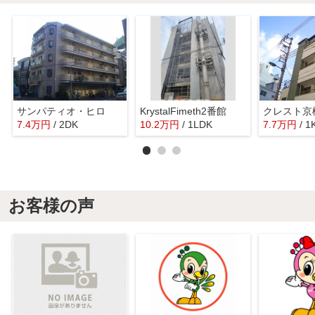
サンパティオ・ヒロ
KrystalFimeth2番館
クレスト京
7.4
万
円
/ 2DK
10.2
万
円
/ 1LDK
7.7
万
円
/ 1
お客様の声