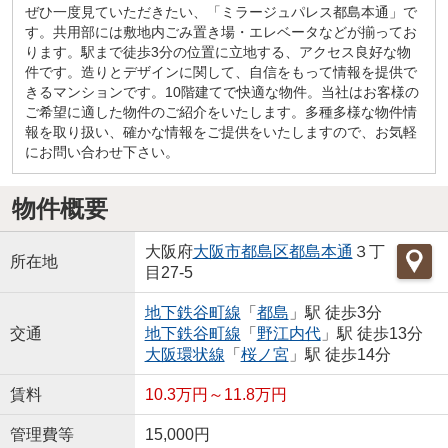
ぜひ一度見ていただきたい、「ミラージュパレス都島本通」で
す。共用部には敷地内ごみ置き場・エレベータなどが揃ってお
ります。駅まで徒歩3分の位置に立地する、アクセス良好な物
件です。造りとデザインに関して、自信をもって情報を提供で
きるマンションです。10階建てで快適な物件。当社はお客様の
ご希望に適した物件のご紹介をいたします。多種多様な物件情
報を取り扱い、確かな情報をご提供をいたしますので、お気軽
にお問い合わせ下さい。
物件概要
大阪府
大阪市都島区
都島本通
３丁
所在地
目27-5
地下鉄谷町線
「
都島
」駅 徒歩3分
交通
地下鉄谷町線
「
野江内代
」駅 徒歩13分
大阪環状線
「
桜ノ宮
」駅 徒歩14分
賃料
10.3万円～11.8万円
管理費等
15,000円