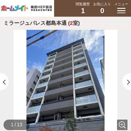
閲覧履歴
お気に入り
メニュー
1
0
ミラージュパレス都島本通 (
2
室)
1 / 13