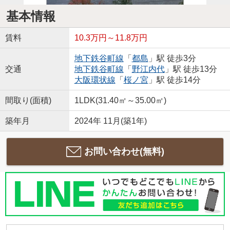
基本情報
賃料
10.3万円～11.8万円
地下鉄谷町線
「
都島
」駅 徒歩3分
交通
地下鉄谷町線
「
野江内代
」駅 徒歩13分
大阪環状線
「
桜ノ宮
」駅 徒歩14分
間取り(面積)
1LDK(31.40㎡～35.00㎡)
築年月
2024年 11月(築1年)
お問い合わせ(無料)