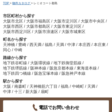
TOP
>
物件カタログ
>
レミオコート都島
市区町村から探す
大阪市北区
/
大阪市福島区
/
大阪市淀川区
/
大阪市中央区
/
大阪市西区
/
大阪市都島区
/
大阪市東淀川区
/
大阪市西淀川区
/
大阪市浪速区
/
大阪市城東区
町名から探す
天神橋
/
豊崎
/
西天満
/
福島
/
天満
/
中津
/
本庄西
/
本庄東
/
同心
/
中崎
路線から探す
地下鉄谷町線
/
大阪環状線
/
地下鉄御堂筋線
/
地下鉄堺筋線
/
阪神本線
/
阪急京都本線
/
東海道本線
/
地下鉄四つ橋線
/
阪急宝塚本線
/
阪急神戸本線
駅から探す
大阪
/
南森町
/
天神橋筋六丁目
/
福島
/
中崎町
/
天満
/
中津
/
十三
/
新大阪
/
扇町
電話でお問い合わせ