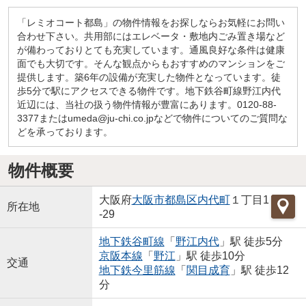
「レミオコート都島」の物件情報をお探しならお気軽にお問い
合わせ下さい。共用部にはエレベータ・敷地内ごみ置き場など
が備わっておりとても充実しています。通風良好な条件は健康
面でも大切です。そんな観点からもおすすめのマンションをご
提供します。築6年の設備が充実した物件となっています。徒
歩5分で駅にアクセスできる物件です。地下鉄谷町線野江内代
近辺には、当社の扱う物件情報が豊富にあります。0120-88-
3377またはumeda@ju-chi.co.jpなどで物件についてのご質問な
どを承っております。
物件概要
大阪府
大阪市都島区
内代町
１丁目1
所在地
-29
地下鉄谷町線
「
野江内代
」駅 徒歩5分
京阪本線
「
野江
」駅 徒歩10分
交通
地下鉄今里筋線
「
関目成育
」駅 徒歩12
分