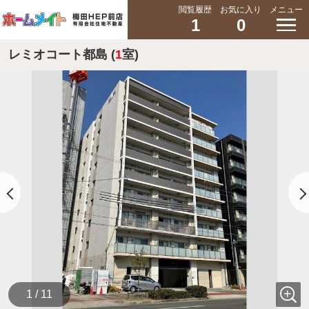
閲覧履歴
お気に入り
メニュー
1
0
レミオコート都島 (
1
室)
1 / 11