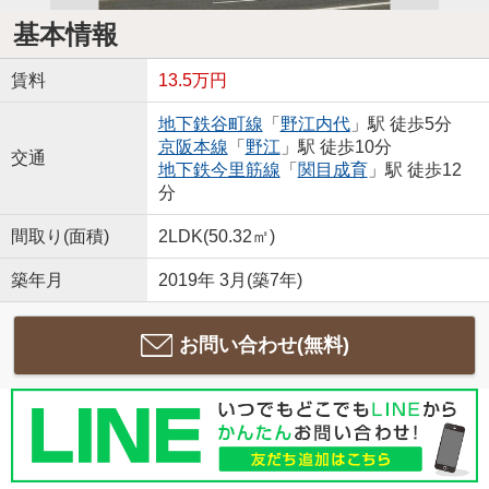
基本情報
賃料
13.5万円
地下鉄谷町線
「
野江内代
」駅 徒歩5分
京阪本線
「
野江
」駅 徒歩10分
交通
地下鉄今里筋線
「
関目成育
」駅 徒歩12
分
間取り(面積)
2LDK(50.32㎡)
築年月
2019年 3月(築7年)
お問い合わせ(無料)