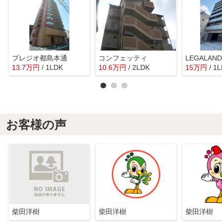
プレジオ都島本通
コンフェッティ
13.7
万
円
/ 1LDK
10.6
万
円
/ 2LDK
15
万
円
/ 1
お客様の声
柴田洋樹
柴田洋樹
柴田洋樹